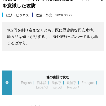
を意識した攻防
スポーツ・東京2020
文化
動画/Live
経済・ビジネス
政治・外交
2026.06.27
科学・技術
Books
162円を割り込まなくとも、既に歴史的な円安水準。
暮らし
Cinema
輸入品は値上がりするし、海外旅行へのハードルも高
まるばかり。
スポーツ・東京2020
Topics
Images
People
他の言語で読む
English
日本語
简体字
繁體字
Français
Español
العربية
Русский
東京
お知らせ