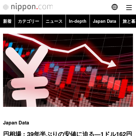
新着
カテゴリー
ニュース
In-depth
Japan Data
旅と暮
English
政治・外交
Topics
简体字
経済・ビジネス
Images
繁體字
カテゴリー
国際・海外
People
Français
政治・外交
ニュース
社会
東京
Español
経済・ビジネス
トップ
In-depth
文化
お知らせ
العربية
国際
アーカイブ
Japan Data
科学・技術
Русский
Japan Data
社会
旅と暮らし
暮らし
円相場 : 39年半ぶりの安値に迫る―1ドル162円