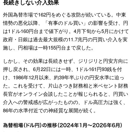
長続きしない介入効果
公式SNS
外国為替市場で162円をめぐる攻防が続いている。中東
情勢の悪化以降、「有事のドル買い」の影響を受け、円
は1ドル160円台まで値下がり。4月下旬から5月にかけて
政府・日銀は過去最大規模の11.7兆円の円買い介入を実
施し、円相場は一時155円台まで戻した。
しかし、その効果は長続きせず、ジリジリと円安方向に
押し戻され、6月22日には一時、1ドル161円93銭を付
け、1986年12月以来、約39年半ぶりの円安水準に迫っ
た。これを受けて、片山さつき財務相と米ベセント財務
長官がオンライン会談したことが報じられると、円買い
介入への警戒感が広がったものの、ドル高圧力は強く、
86年の水準付近での神経質な展開が続く。