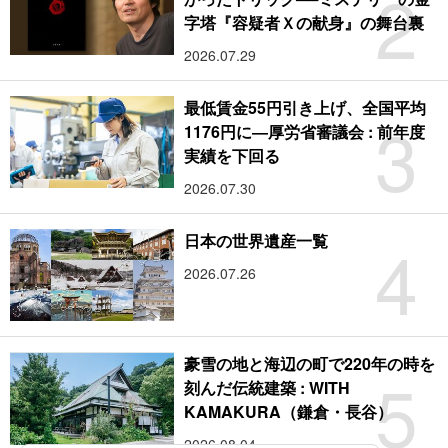
2
字塔『容疑者Ｘの献身』の舞台裏
2026.07.29
最低賃金55円引き上げ、全国平均
3
1176円に―厚労省審議会 : 前年度
実績を下回る
2026.07.30
4
日本の世界遺産一覧
2026.07.26
豪雪の地と海辺の町で220年の時を
5
刻んだ伝統建築 : WITH
KAMAKURA（鎌倉・長谷）
2026.08.04