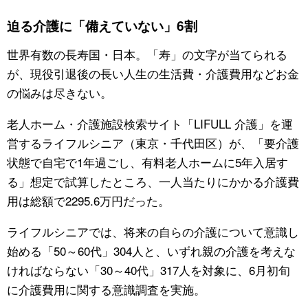
迫る介護に「備えていない」6割
公式SNS
世界有数の長寿国・日本。「寿」の文字が当てられる
が、現役引退後の長い人生の生活費・介護費用などお金
の悩みは尽きない。
老人ホーム・介護施設検索サイト「LIFULL 介護」を運
営するライフルシニア（東京・千代田区）が、「要介護
状態で自宅で1年過ごし、有料老人ホームに5年入居す
る」想定で試算したところ、一人当たりにかかる介護費
用は総額で2295.6万円だった。
ライフルシニアでは、将来の自らの介護について意識し
始める「50～60代」304人と、いずれ親の介護を考えな
ければならない「30～40代」317人を対象に、6月初旬
に介護費用に関する意識調査を実施。