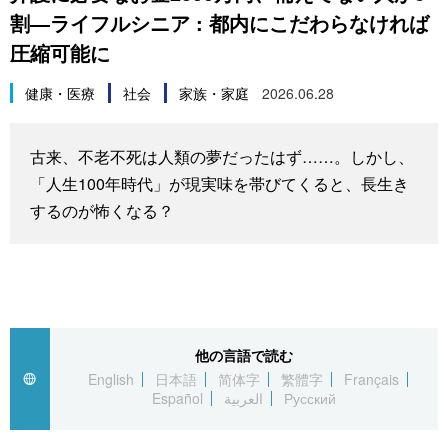
割―ライフルシニア : 都内にこだわらなければ
スポーツ・東京2020
文化
動画/Live
圧縮可能に
科学・技術
Books
健康・医療
社会
家族・家庭
2026.06.28
暮らし
Cinema
古来、不老不死は人類の夢だったはず……。しかし、
「人生100年時代」が現実味を帯びてくると、長生き
スポーツ・東京2020
Topics
するのが怖くなる？
Images
People
他の言語で読む
東京
English
日本語
简体字
繁體字
Français
Español
العربية
Русский
お知らせ