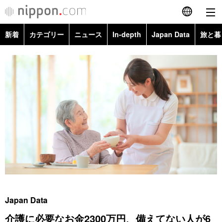
新着
カテゴリー
ニュース
In-depth
Japan Data
旅と暮
English
政治・外交
Topics
简体字
経済・ビジネス
Images
繁體字
カテゴリー
国際・海外
People
Français
政治・外交
ニュース
社会
東京
Español
経済・ビジネス
トップ
In-depth
文化
お知らせ
العربية
国際
アーカイブ
Japan Data
科学・技術
Русский
Japan Data
社会
旅と暮らし
暮らし
介護に必要なお金2300万円、備えてない人が6