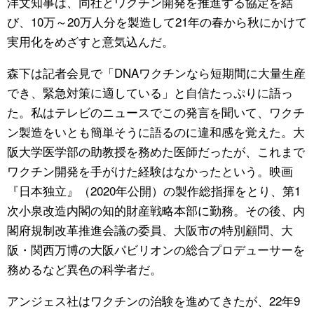
洋文知事は、同社とワクチン開発を推進する協定を結
び、10万～20万人分を製造して21年の春から秋にかけて
実用化をめざすと意気込んだ。
森下は記者会見で「DNAワクチンなら短期間に大量生産
でき、緊急対策に適している」と自信たっぷりに語っ
た。私はテレビのニュースでこの発言を聞いて、ワクチ
ン製造をいとも簡単そうに語るのに違和感を覚えた。大
阪大学医学部の助教授を務めた医師だったが、これまで
ワクチン開発を手がけた経験はなかったという。映画
『日本独立』（2020年公開）の製作総指揮をとり、第1
次小泉改造内閣の知的財産戦略本部に勤務。その後、内
閣府規制改革推進会議の委員、大阪市の特別顧問、大
阪・関西万博の大阪パビリオンの総合プロデューサーを
務めるなど異色の科学者だ。
アンジェス社はワクチンの治験を進めてきたが、22年9