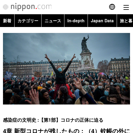
新着
カテゴリー
ニュース
In-depth
Japan Data
旅と暮
English
政治・外交
Topics
简体字
経済・ビジネス
Images
繁體字
カテゴリー
国際・海外
People
Français
政治・外交
ニュース
社会
東京
Español
経済・ビジネス
トップ
In-depth
文化
お知らせ
العربية
国際
アーカイブ
Japan Data
科学・技術
Русский
感染症の文明史 :【第1部】コロナの正体に迫る
社会
旅と暮らし
暮らし
4章 新型コロナが残したもの：（4）蚊帳の外に