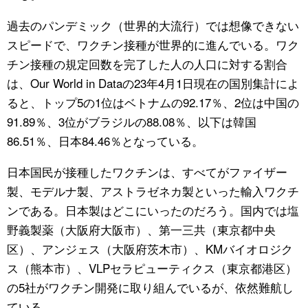
過去のパンデミック（世界的大流行）では想像できない
スピードで、ワクチン接種が世界的に進んでいる。ワク
チン接種の規定回数を完了した人の人口に対する割合
は、Our World in Dataの23年4月1日現在の国別集計によ
ると、トップ5の1位はベトナムの92.17％、2位は中国の
91.89％、3位がブラジルの88.08％、以下は韓国
86.51％、日本84.46％となっている。
日本国民が接種したワクチンは、すべてがファイザー
製、モデルナ製、アストラゼネカ製といった輸入ワクチ
ンである。日本製はどこにいったのだろう。国内では塩
野義製薬（大阪府大阪市）、第一三共（東京都中央
区）、アンジェス（大阪府茨木市）、KMバイオロジク
ス（熊本市）、VLPセラピューティクス（東京都港区）
の5社がワクチン開発に取り組んでいるが、依然難航し
ている。