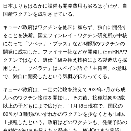
日本よりもはるかに設備も開発費用も劣るはずだが、自
国産ワクチンを成功させている。
キューバ政府はワクチンを他国に頼らず、独自に開発す
ることを決断。国立フィンレイ・ワクチン研究所が中核
になって「ソベラナ・プラス」など3種類のワクチンの
開発に成功した。ファイザー社などが開発したｍRNAワ
クチンではなく、遺伝子組み換え技術による製造法を採
用した。「ソベラナ」はスペイン語で「主権者」の意味
で、独自に開発したという気概が伝わってくる。
キューバ政府は、一定の治験を終えて2022年7月から成
人へのワクチン接種を開始し、その後、接種対象を2歳
以上の子どもにまで広げた。11月18日現在で、国民の
89％が３種類のいずれかのワクチンを少なくとも1回以
上接種したという。政府はどのワクチンも、発症予防の
有効性が90％を超えたと発表した。WHOはまだ承認し