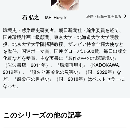
石 弘之
経歴・執筆一覧を見る
ISHI Hiroyuki
環境史・感染症史研究者。朝日新聞社・編集委員を経て、
国連環境計画上級顧問、東京大学・北海道大学大学院教
授、北京大学大学院招聘教授、ザンビア特命全権大使など
を歴任。国連ボーマ賞、国連グローバル500賞、毎日出版文
化賞などを受賞。主な著書に『名作の中の地球環境史』
（岩波書店、2011年）、『環境再興史』（KADOKAWA、
2019年）、『噴火と寒冷化の災害史』（同、2022年）な
ど。『感染症の世界史』（同、2018年）はベストセラーに
なった。
このシリーズの他の記事