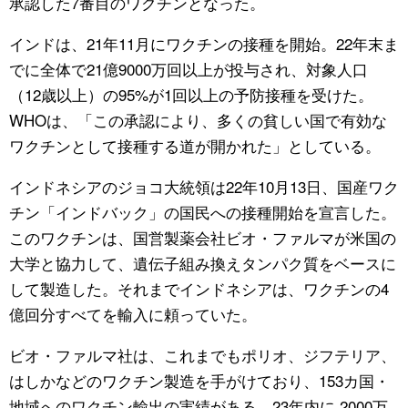
承認した7番目のワクチンとなった。
インドは、21年11月にワクチンの接種を開始。22年末ま
でに全体で21億9000万回以上が投与され、対象人口
（12歳以上）の95%が1回以上の予防接種を受けた。
WHOは、「この承認により、多くの貧しい国で有効な
ワクチンとして接種する道が開かれた」としている。
インドネシアのジョコ大統領は22年10月13日、国産ワク
チン「インドバック」の国民への接種開始を宣言した。
このワクチンは、国営製薬会社ビオ・ファルマが米国の
大学と協力して、遺伝子組み換えタンパク質をベースに
して製造した。それまでインドネシアは、ワクチンの4
億回分すべてを輸入に頼っていた。
ビオ・ファルマ社は、これまでもポリオ、ジフテリア、
はしかなどのワクチン製造を手がけており、153カ国・
地域へのワクチン輸出の実績がある。23年内に 2000万