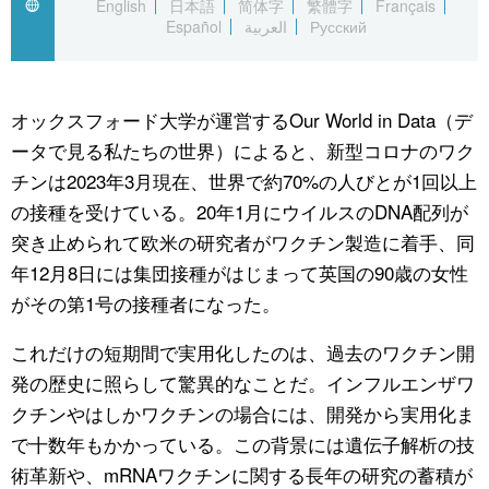
English
日本語
简体字
繁體字
Français
Español
العربية
Русский
公式SNS
オックスフォード大学が運営するOur World in Data（デ
ータで見る私たちの世界）によると、新型コロナのワク
チンは2023年3月現在、世界で約70%の人びとが1回以上
の接種を受けている。20年1月にウイルスのDNA配列が
突き止められて欧米の研究者がワクチン製造に着手、同
年12月8日には集団接種がはじまって英国の90歳の女性
がその第1号の接種者になった。
これだけの短期間で実用化したのは、過去のワクチン開
発の歴史に照らして驚異的なことだ。インフルエンザワ
クチンやはしかワクチンの場合には、開発から実用化ま
で十数年もかかっている。この背景には遺伝子解析の技
術革新や、mRNAワクチンに関する長年の研究の蓄積が