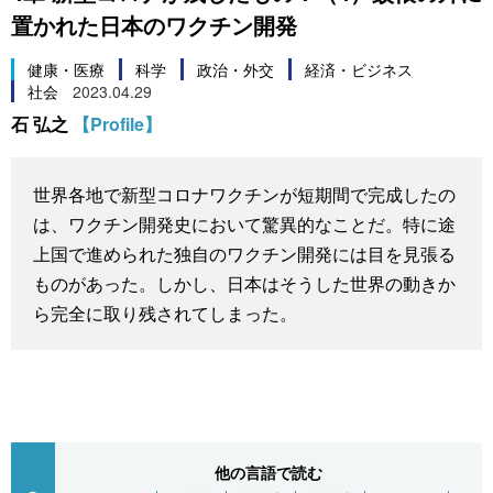
置かれた日本のワクチン開発
スポーツ・東京2020
文化
動画/Live
健康・医療
科学
政治・外交
経済・ビジネス
社会
2023.04.29
科学・技術
Books
石 弘之
【Profile】
暮らし
Cinema
世界各地で新型コロナワクチンが短期間で完成したの
スポーツ・東京2020
Topics
は、ワクチン開発史において驚異的なことだ。特に途
上国で進められた独自のワクチン開発には目を見張る
Images
ものがあった。しかし、日本はそうした世界の動きか
ら完全に取り残されてしまった。
People
東京
お知らせ
他の言語で読む