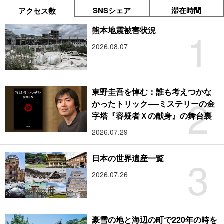
SNSシェア
滞在時間
アクセス数
1
熊本地震被害状況
2026.08.07
東野圭吾を悼む：誰も考えつかな
2
かったトリック──ミステリーの金
字塔『容疑者Ｘの献身』の舞台裏
2026.07.29
3
日本の世界遺産一覧
2026.07.26
豪雪の地と海辺の町で220年の時を