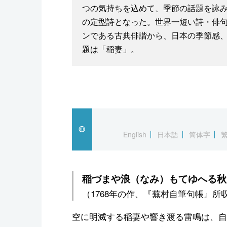
つの気持ちを込めて、季節の話題を詠み
の定型詩となった。世界一短い詩・俳句
ンである古典俳諧から、日本の季節感、
題は「稲妻」。
English
日本語
简体字
稲づまや浪（なみ）もてゆへる秋
（1768年の作、『蕪村自筆句帳』所
空に明滅する稲妻や響き渡る雷鳴は、自