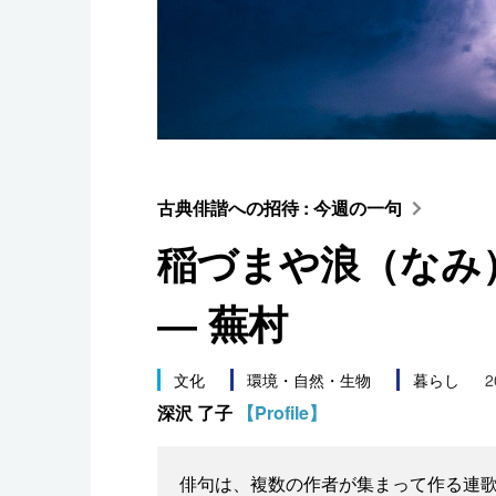
スポーツ・東京2020
古典俳諧への招待 : 今週の一句
稲づまや浪（なみ
― 蕪村
文化
環境・自然・生物
暮らし
2
深沢 了子
【Profile】
俳句は、複数の作者が集まって作る連