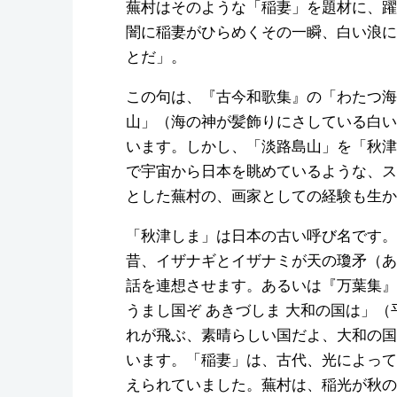
蕪村はそのような「稲妻」を題材に、躍
闇に稲妻がひらめくその一瞬、白い浪に
とだ」。
この句は、『古今和歌集』の「わたつ海
山」（海の神が髪飾りにさしている白い
います。しかし、「淡路島山」を「秋津
で宇宙から日本を眺めているような、ス
とした蕪村の、画家としての経験も生か
「秋津しま」は日本の古い呼び名です。
昔、イザナギとイザナミが天の瓊矛（あ
話を連想させます。あるいは『万葉集』
うまし国ぞ あきづしま 大和の国は」
れが飛ぶ、素晴らしい国だよ、大和の国
います。「稲妻」は、古代、光によって
えられていました。蕪村は、稲光が秋の