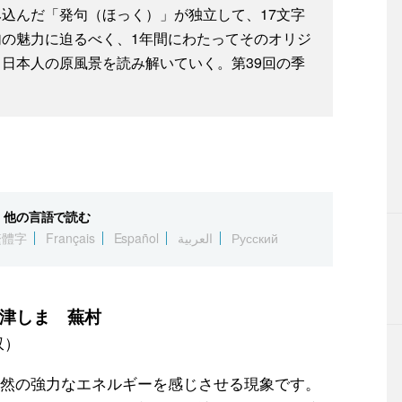
込んだ「発句（ほっく）」が独立して、17文字
の魅力に迫るべく、1年間にわたってそのオリジ
日本人の原風景を読み解いていく。第39回の季
他の言語で読む
繁體字
Français
Español
العربية
Русский
津しま 蕪村
収）
然の強力なエネルギーを感じさせる現象です。