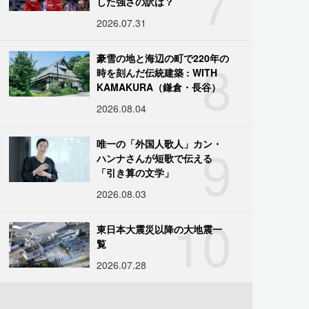
7
した強さの訳は？
2026.07.31
8
豪雪の地と海辺の町で220年の
時を刻んだ伝統建築 : WITH
KAMAKURA（鎌倉・長谷）
2026.08.04
9
唯一の「外国人歌人」カン・
ハンナさんが短歌で伝える
「引き算の文学」
2026.08.03
10
東日本大震災以降の大地震一
覧
2026.07.28