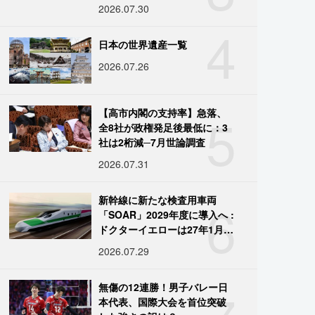
2026.07.30
4
日本の世界遺産一覧
2026.07.26
5
【高市内閣の支持率】急落、
全8社が政権発足後最低に：3
社は2桁減─7月世論調査
2026.07.31
6
新幹線に新たな検査用車両
「SOAR」2029年度に導入へ :
ドクターイエローは27年1月に
引退
2026.07.29
無傷の12連勝！男子バレー日
本代表、国際大会を首位突破