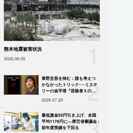
1
熊本地震被害状況
2026.08.05
2
東野圭吾を悼む：誰も考えつ
かなかったトリック──ミステ
リーの金字塔『容疑者Ｘの献
身』の舞台裏
2026.07.29
3
最低賃金55円引き上げ、全国
平均1176円に―厚労省審議会 :
前年度実績を下回る