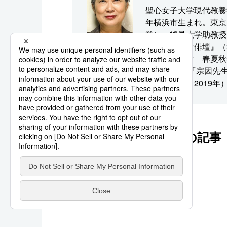
聖心女子大学現代教養
年横浜市生まれ。東京
学）。鶴見大学助教授
世中期の上方俳壇』（
『芭蕉・蕪村 春夏秋
2016年）、『宗因
（和泉書院、2019年
このシリーズの他の記事