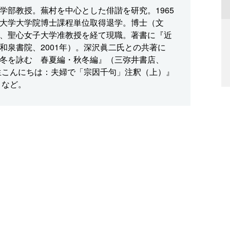
学部教授。蕪村を中心とした俳諧を研究。1965
大学大学院博士課程単位取得退学。博士（文
、聖心女子大学准教授を経て現職。著書に『近
和泉書院、2001年）。深沢眞二氏との共著に
冬を詠む 春夏編・秋冬編』（三弥井書店、
先生こんにちは：夫婦で「宗因千句」注釈（上）』
）など。