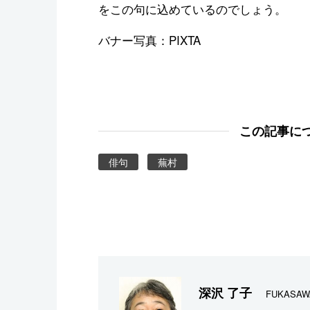
をこの句に込めているのでしょう。
バナー写真：PIXTA
この記事に
俳句
蕪村
深沢 了子
FUKASAWA