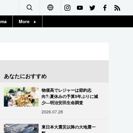
ema
More
English
Topics
简体字
Images
繁體字
People
Français
あなたにおすすめ
東京
Español
物価高でレジャーは節約志
お知らせ
向?:夏休みの予算5年ぶりに減
العربية
少―明治安田生命調査
2026.07.28
Русский
東日本大震災以降の大地震一