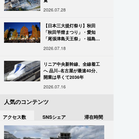
覧
2026.07.28
【日本三大提灯祭り】秋田
「秋田竿燈まつり」・愛知
「尾張津島天王祭」・福島
「二本松の提灯祭り」:おびた
2026.07.18
だしい灯火が夜空を照らす光
の祭典
リニア中央新幹線、全線着工
へ 品川~名古屋が最速40分、
開業は早くて2036年
2026.07.16
人気のコンテンツ
アクセス数
SNSシェア
滞在時間