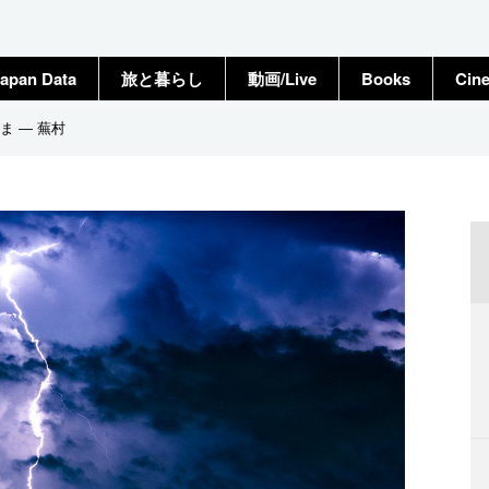
apan Data
旅と暮らし
動画/Live
Books
Cin
 ― 蕪村