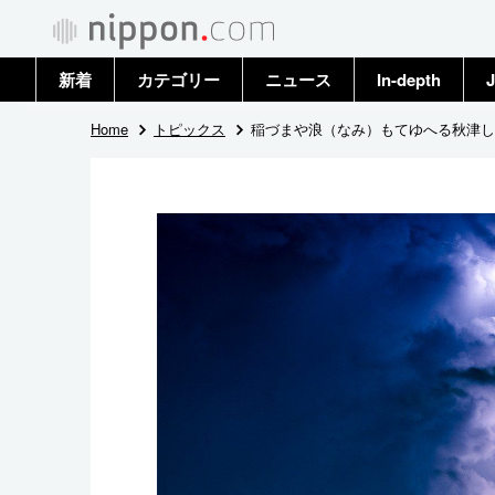
新着
カテゴリー
ニュース
In-depth
J
政治・外交
トップ
Home
トピックス
稲づまや浪（なみ）もてゆへる秋津しま
経済・ビジネス
アーカイブ
国際
社会
文化
科学・技術
暮らし