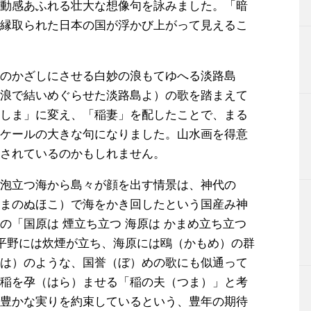
動感あふれる壮大な想像句を詠みました。「暗
縁取られた日本の国が浮かび上がって見えるこ
のかざしにさせる白妙の浪もてゆへる淡路島
浪で結いめぐらせた淡路島よ）の歌を踏まえて
しま」に変え、「稲妻」を配したことで、まる
ケールの大きな句になりました。山水画を得意
されているのかもしれません。
泡立つ海から島々が顔を出す情景は、神代の
まのぬほこ）で海をかき回したという国産み神
の「国原は 煙立ち立つ 海原は かまめ立ち立つ
（平野には炊煙が立ち、海原には鴎（かもめ）の群
は）のような、国誉（ぼ）めの歌にも似通って
稲を孕（はら）ませる「稲の夫（つま）」と考
豊かな実りを約束しているという、豊年の期待