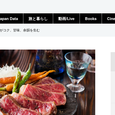
apan Data
旅と暮らし
動画/Live
Books
Cin
肪がコク、甘味、余韻を生む