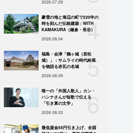
2026.07.29
4
豪雪の地と海辺の町で220年の
時を刻んだ伝統建築 : WITH
KAMAKURA（鎌倉・長谷）
2026.08.04
5
福島・会津「鶴ヶ城（若松
城）」：サムライの時代終焉
を物語る赤瓦の名城
2026.08.09
6
唯一の「外国人歌人」カン・
ハンナさんが短歌で伝える
「引き算の文学」
2026.08.03
最低賃金55円引き上げ、全国