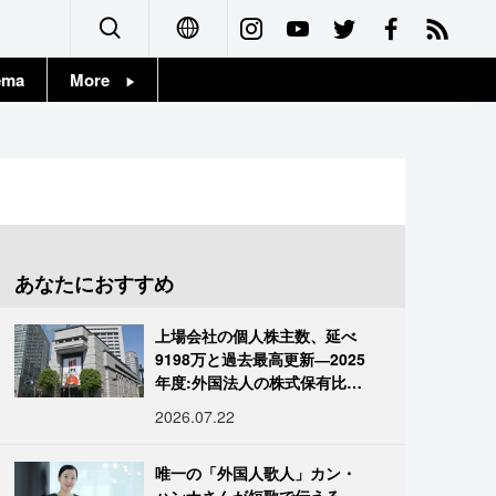
ema
More
English
Topics
简体字
Images
繁體字
People
Français
あなたにおすすめ
東京
Español
上場会社の個人株主数、延べ
お知らせ
9198万と過去最高更新―2025
العربية
年度:外国法人の株式保有比率
は34.7%に
2026.07.22
Русский
唯一の「外国人歌人」カン・