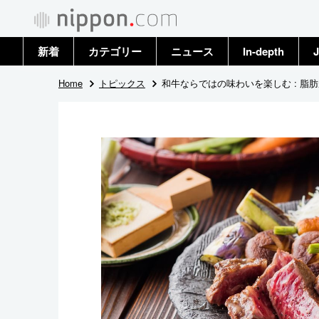
新着
カテゴリー
ニュース
In-depth
J
政治・外交
トップ
Home
トピックス
和牛ならではの味わいを楽しむ : 脂
経済・ビジネス
アーカイブ
国際
社会
文化
科学・技術
暮らし