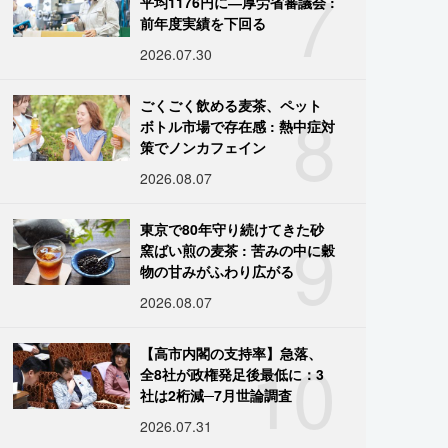
7
平均1176円に―厚労省審議会 :
前年度実績を下回る
2026.07.30
8
ごくごく飲める麦茶、ペット
ボトル市場で存在感 : 熱中症対
策でノンカフェイン
2026.08.07
9
東京で80年守り続けてきた砂
窯ばい煎の麦茶 : 苦みの中に穀
物の甘みがふわり広がる
2026.08.07
10
【高市内閣の支持率】急落、
全8社が政権発足後最低に：3
社は2桁減─7月世論調査
2026.07.31