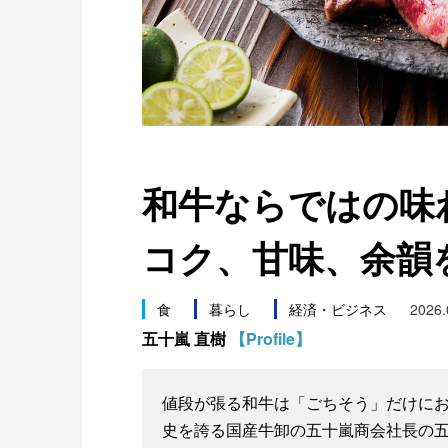
スポーツ・東京2020
和牛ならではの味わ
コク、甘味、余韻
食
暮らし
経済・ビジネス
2026.
五十嵐 直樹
【Profile】
値段が張る和牛は「ごちそう」だけにお
史を誇る国産牛卸の五十嵐商会社長の