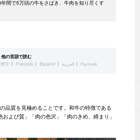
0年間で5万頭の牛をさばき、牛肉を知り尽くす
他の言語で読む
繁體字
Français
Español
العربية
Русский
の品質を見極めることです。和牛の特徴である
色および質」「肉の色沢」「肉のきめ、締まり」