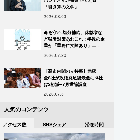
ハンナさんが短歌で伝える
「引き算の文学」
2026.08.03
命を守れ!塩分補給、休憩増な
ど猛暑対策あれこれ : 半数の企
業が「業務に支障あり」―帝
国データ
2026.07.20
【高市内閣の支持率】急落、
全8社が政権発足後最低に:3社
は2桁減─7月世論調査
2026.07.31
人気のコンテンツ
アクセス数
SNSシェア
滞在時間