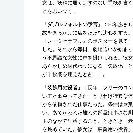
女は、妖精に届くはずのない手紙を書く
とを思いつく。
30年あま
「ダブルフォルトの予言」：
故をきっかけに店をたたむ決心をする。
『レ・ミゼラブル』のポスターを見て、
した。それから毎日、劇場通いが始まっ
う不思議な女性に声を掛けられる。彼女
あらかじめ身代わりになる「失敗係」と
が千秋楽を迎えたとき――。
長年、フリーのコン
「装飾用の役者」：
い主と出会ってきた。とりわけ特異な体
から依頼された仕事だった。条件は屋敷
い。あてがわれた離れの部屋は小さな劇
トのなかで生活すること。ときどき、老
を眺めていた。彼女は「装飾用の役者」