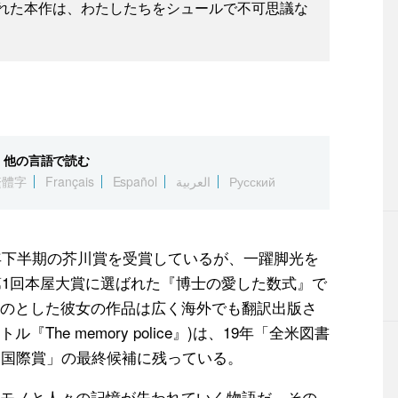
れた本作は、わたしたちをシュールで不可思議な
他の言語で読む
繁體字
Français
Español
العربية
Русский
0年下半期の芥川賞を受賞しているが、一躍脚光を
第1回本屋大賞に選ばれた『博士の愛した数式』で
のとした彼女の作品は広く海外でも翻訳出版さ
he memory police』)は、19年「全米図書
ー国際賞」の最終候補に残っている。
モノと人々の記憶が失われていく物語だ。その