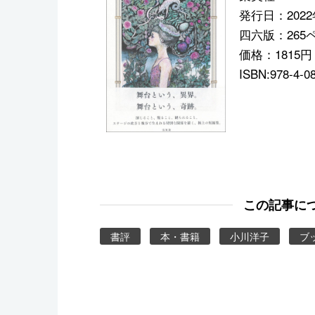
発行日：2022
四六版：265
価格：1815
ISBN:978-4-0
この記事に
書評
本・書籍
小川洋子
ブ