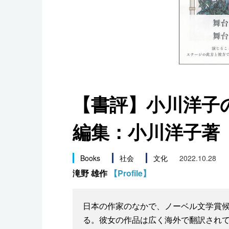
スポーツ・東京2020
【書評】小川洋子
編集：小川洋子著
Books
社会
文化
2022.10.28
滝野 雄作
【Profile】
日本の作家のなかで、ノーベル文学賞
る。彼女の作品は広く海外で翻訳され