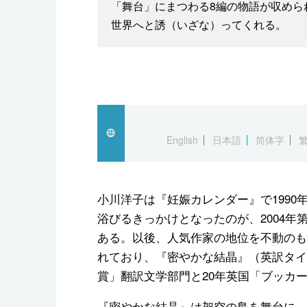
「舞台」にまつわる8編の物語が収めら
世界へと誘（いざな）ってくれる。
English
日本語
简体字
小川洋子は『妊娠カレンダー』で199
浴びるきっかけとなったのが、2004年
ある。以後、人気作家の地位を不動のも
れており、『密やかな結晶』（英訳タイトル『T
賞」翻訳文学部門と20年英国「ブッカ
『密やかな結晶』は架空の島を舞台に、