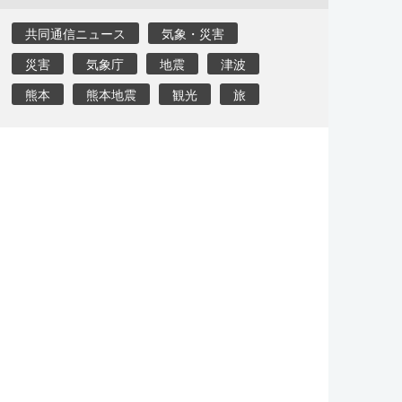
共同通信ニュース
気象・災害
災害
気象庁
地震
津波
熊本
熊本地震
観光
旅