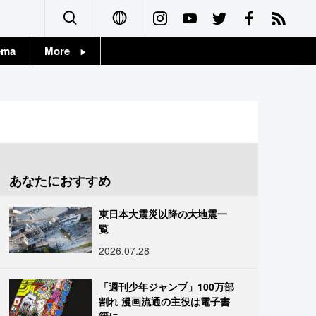
ema
More
English
Topics
简体字
Images
繁體字
People
Français
あなたにおすすめ
東京
Español
東日本大震災以降の大地震一
お知らせ
覧
العربية
2026.07.28
Русский
「週刊少年ジャンプ」100万部
割れ 漫画流通の主役は電子書