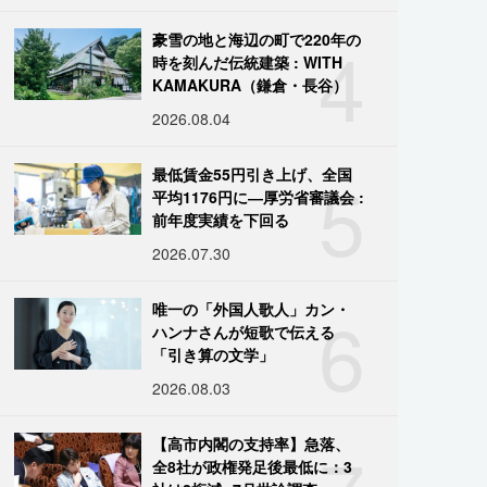
4
豪雪の地と海辺の町で220年の
時を刻んだ伝統建築 : WITH
KAMAKURA（鎌倉・長谷）
2026.08.04
5
最低賃金55円引き上げ、全国
平均1176円に―厚労省審議会 :
前年度実績を下回る
2026.07.30
6
唯一の「外国人歌人」カン・
ハンナさんが短歌で伝える
「引き算の文学」
2026.08.03
【高市内閣の支持率】急落、
全8社が政権発足後最低に：3