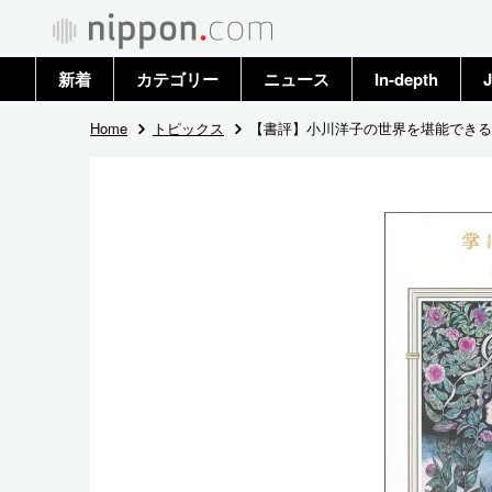
新着
カテゴリー
ニュース
In-depth
J
政治・外交
トップ
Home
トピックス
【書評】小川洋子の世界を堪能できる
経済・ビジネス
アーカイブ
国際
社会
文化
科学・技術
暮らし