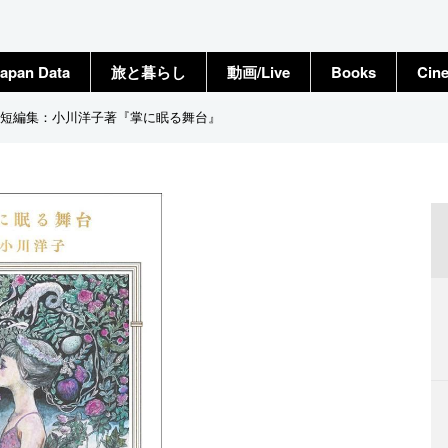
apan Data
旅と暮らし
動画/Live
Books
Cin
短編集：小川洋子著『掌に眠る舞台』