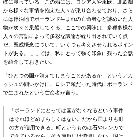
岐に渡っている。この船には、ロシア人や東欧、北欧圏
から様々な事情を抱えた人々が乗り合わせており、さら
には停泊地でポーランド生まれの亡命者など謎めいた人
物が次々と乗船してくる。ここでの興味は、多種多様な
人々の言語によって多彩な議論が繰り出されていく点
だ。既成概念について、いくつも考えさせられるポイン
トがある。ここでは、私にとって強く印象に残った会話
を紹介しておきたい。
「ひとつの国が消えてしまうことがあるか」というアカ
ッシュの問いかけに、ロシア領だった時代にポーランド
で生まれたという亡命者が言う。
「ポーランドにとっては国がなくなるという事件
はそれほどめずらしくはない。だから国よりも町
の方が信用できる。町というものは石やレンガで
できているから、そう簡単には消滅しない。国は