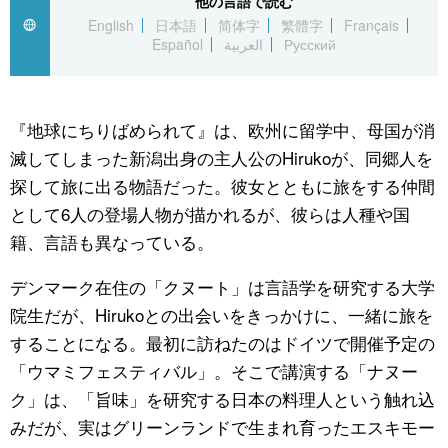
他の言語で読む
English
日本語
简体字
繁體字
Français
公式SNS
Español
العربية
Русский
『地球にちりばめられて』は、欧州に留学中、母国が消
滅してしまった新潟出身の主人公のHirukoが、同郷人を
探して旅に出る物語だった。彼女とともに旅をする仲間
として6人の登場人物が描かれるが、彼らは人種や国
籍、言語も異なっている。
デンマーク在住の「クヌート」は言語学を研究する大学
院生だが、Hirukoとの出会いをきっかけに、一緒に旅を
することになる。最初に訪ねたのはドイツで開催予定の
「ウマミフェスティバル」。そこで講演する「ナヌー
ク」は、「旨味」を研究する日本の料理人という触れ込
みだが、実はグリーンランドで生まれ育ったエスキモー