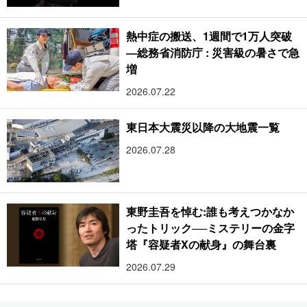
熱中症の搬送、1週間で1万人突破
―総務省消防庁 : 災害級の暑さで急
増
2026.07.22
東日本大震災以降の大地震一覧
2026.07.28
東野圭吾を悼む:誰も考えつかなか
ったトリック──ミステリーの金字
塔『容疑者Xの献身』の舞台裏
2026.07.29