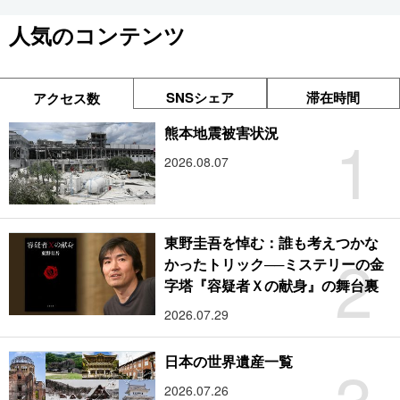
人気のコンテンツ
SNSシェア
滞在時間
アクセス数
1
熊本地震被害状況
2026.08.07
東野圭吾を悼む：誰も考えつかな
2
かったトリック──ミステリーの金
字塔『容疑者Ｘの献身』の舞台裏
2026.07.29
3
日本の世界遺産一覧
2026.07.26