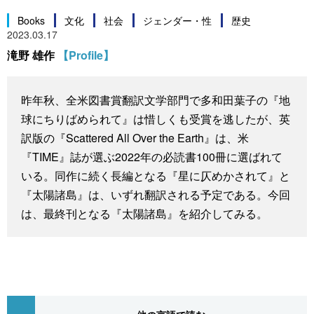
スポーツ・東京2020
文化
動画/Live
Books
文化
社会
ジェンダー・性
歴史
2023.03.17
滝野 雄作
【Profile】
科学・技術
Books
昨年秋、全米図書賞翻訳文学部門で多和田葉子の『地
暮らし
Cinema
球にちりばめられて』は惜しくも受賞を逃したが、英
訳版の『Scattered All Over the Earth』は、米
スポーツ・東京2020
Topics
『TIME』誌が選ぶ2022年の必読書100冊に選ばれて
いる。同作に続く長編となる『星に仄めかされて』と
Images
『太陽諸島』は、いずれ翻訳される予定である。今回
は、最終刊となる『太陽諸島』を紹介してみる。
People
東京
お知らせ