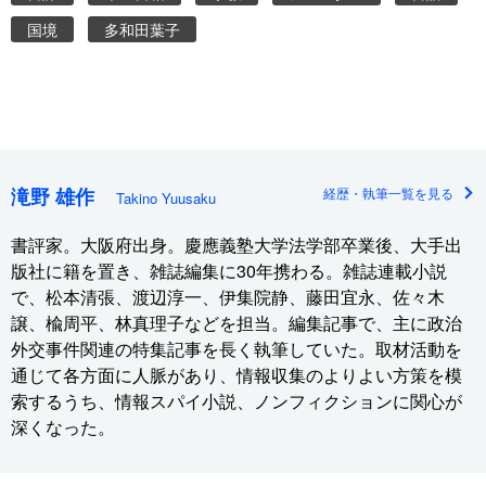
国境
多和田葉子
滝野 雄作
経歴・執筆一覧を見る
Takino Yuusaku
書評家。大阪府出身。慶應義塾大学法学部卒業後、大手出
版社に籍を置き、雑誌編集に30年携わる。雑誌連載小説
で、松本清張、渡辺淳一、伊集院静、藤田宜永、佐々木
譲、楡周平、林真理子などを担当。編集記事で、主に政治
外交事件関連の特集記事を長く執筆していた。取材活動を
通じて各方面に人脈があり、情報収集のよりよい方策を模
索するうち、情報スパイ小説、ノンフィクションに関心が
深くなった。