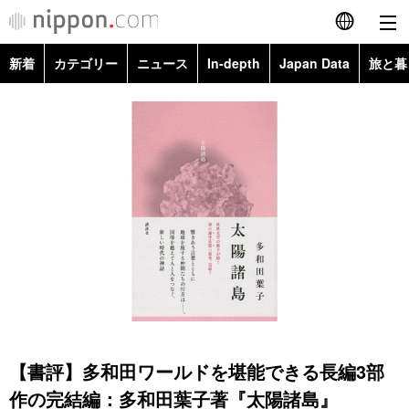
新着
カテゴリー
ニュース
In-depth
Japan Data
旅と暮
English
政治・外交
Topics
简体字
経済・ビジネス
Images
繁體字
カテゴリー
国際・海外
People
Français
政治・外交
ニュース
社会
東京
Español
経済・ビジネス
トップ
In-depth
文化
お知らせ
العربية
国際
アーカイブ
Japan Data
科学・技術
Русский
【書評】多和田ワールドを堪能できる長編3部
社会
旅と暮らし
暮らし
作の完結編：多和田葉子著『太陽諸島』