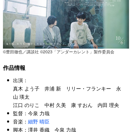
©豊田徹也／講談社 ©2023「アンダーカレント」製作委員会
作品情報
出演：
真木 よう子 井浦 新 リリー・フランキー 永
山 瑛太
江口 のりこ 中村 久美 康 すおん 内田 理央
監督：今泉 力哉
音楽：
細野 晴臣
脚本：澤井 香織 今泉 力哉