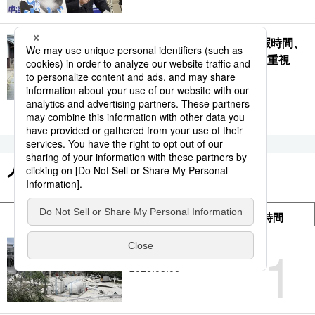
レジャー白書:2025年は余暇時間、
余暇支出ともに減少 「余暇重視
派」も減少に転じる
2026.08.04
人気のコンテンツ
SNSシェア
滞在時間
アクセス数
1
熊本地震被害状況
2026.08.06