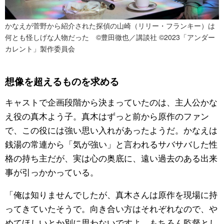
かなえが菅野から紹介された探偵の山崎（リリー・フランキー）は
何とも怪しげな人物だった ©豊田徹也／講談社 ©2023「アンダー
カレント」製作委員会
想像を超えるものを求める
キャストで企画段階から決まっていたのは、主人公かな
え役の真木よう子。真木はずっと前から原作のファン
で、この役には強い思い入れがあったようだ。かなえは
銭湯の常連から「気が強い」と言われるサバサバした性
格の持ち主だが、実は心の奥底に、遠い過去のある出来
事が引っかかっている。
「俺は知りませんでしたが、真木さんは原作を現場に持
ってきていたそうで。向き合い方はそれぞれなので、や
めてほしいとか別に思わないですよ。もちろん監督とし