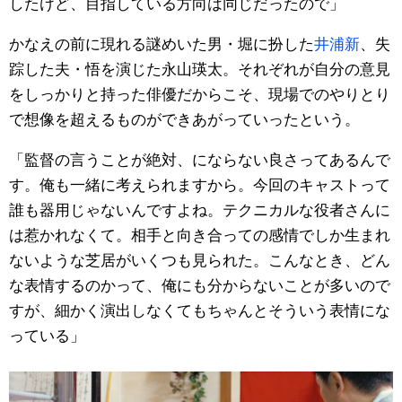
したけど、目指している方向は同じだったので」
かなえの前に現れる謎めいた男・堀に扮した
井浦新
、失
踪した夫・悟を演じた永山瑛太。それぞれが自分の意見
をしっかりと持った俳優だからこそ、現場でのやりとり
で想像を超えるものができあがっていったという。
「監督の言うことが絶対、にならない良さってあるんで
す。俺も一緒に考えられますから。今回のキャストって
誰も器用じゃないんですよね。テクニカルな役者さんに
は惹かれなくて。相手と向き合っての感情でしか生まれ
ないような芝居がいくつも見られた。こんなとき、どん
な表情するのかって、俺にも分からないことが多いので
すが、細かく演出しなくてもちゃんとそういう表情にな
っている」