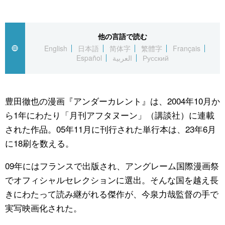
他の言語で読む
English
日本語
简体字
繁體字
Français
Español
العربية
Русский
豊田徹也の漫画『アンダーカレント』は、2004年10月か
ら1年にわたり「月刊アフタヌーン」（講談社）に連載
された作品。05年11月に刊行された単行本は、23年6月
に18刷を数える。
09年にはフランスで出版され、アングレーム国際漫画祭
でオフィシャルセレクションに選出。そんな国を越え長
きにわたって読み継がれる傑作が、今泉力哉監督の手で
実写映画化された。