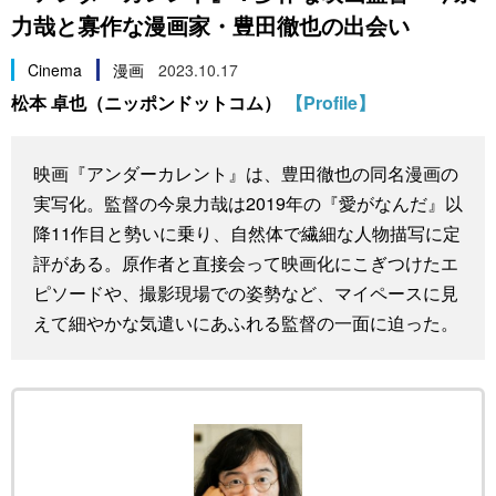
力哉と寡作な漫画家・豊田徹也の出会い
スポーツ・東京2020
文化
動画/Live
Cinema
漫画
2023.10.17
科学・技術
Books
松本 卓也（ニッポンドットコム）
【Profile】
暮らし
Cinema
映画『アンダーカレント』は、豊田徹也の同名漫画の
実写化。監督の今泉力哉は2019年の『愛がなんだ』以
スポーツ・東京2020
Topics
降11作目と勢いに乗り、自然体で繊細な人物描写に定
評がある。原作者と直接会って映画化にこぎつけたエ
Images
ピソードや、撮影現場での姿勢など、マイペースに見
えて細やかな気遣いにあふれる監督の一面に迫った。
People
東京
お知らせ