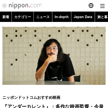
新着
カテゴリー
ニュース
In-depth
Japan Data
旅と暮
English
政治・外交
Topics
简体字
経済・ビジネス
Images
繁體字
カテゴリー
国際・海外
People
Français
政治・外交
ニュース
社会
東京
Español
経済・ビジネス
トップ
In-depth
文化
お知らせ
العربية
国際
アーカイブ
Japan Data
科学・技術
Русский
ニッポンドットコムおすすめ映画
社会
旅と暮らし
暮らし
『アンダーカレント』：多作な映画監督・今泉