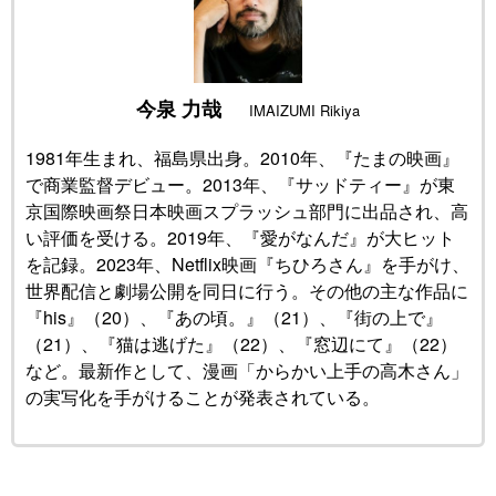
公式SNS
今泉 力哉
IMAIZUMI Rikiya
1981年生まれ、福島県出身。2010年、『たまの映画』
で商業監督デビュー。2013年、『サッドティー』が東
京国際映画祭日本映画スプラッシュ部門に出品され、高
い評価を受ける。2019年、『愛がなんだ』が大ヒット
を記録。2023年、Netflix映画『ちひろさん』を手がけ、
世界配信と劇場公開を同日に行う。その他の主な作品に
『his』（20）、『あの頃。』（21）、『街の上で』
（21）、『猫は逃げた』（22）、『窓辺にて』（22）
など。最新作として、漫画「からかい上手の高木さん」
の実写化を手がけることが発表されている。