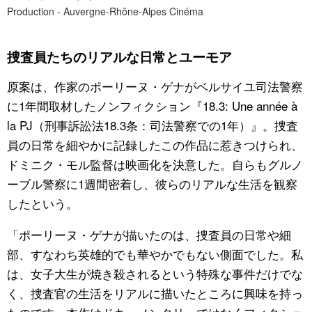
Production - Auvergne-Rhône-Alpes Cinéma
捜査員たちのリアルな日常とユーモア
原案は、作家のポーリーヌ・ゲナがベルサイユ司法警察
に1年間取材したノンフィクション『18.3: Une année à
la PJ（刑事訴訟法18.3条：司法警察での1年）』。捜査
員の日常を細やかに記録したこの作品に惹きつけられ、
ドミニク・モル監督は映画化を決意した。自らもグルノ
ーブル警察に1週間密着し、彼らのリアルな生活を観察
したという。
「ポーリーヌ・ゲナが描いたのは、捜査員の日常や細
部、すなわち英雄的でも華やかでもない側面でした。私
は、女子大生が焼き殺されるという特殊な事件だけでな
く、捜査官の生活をリアルに描いたところに興味を持っ