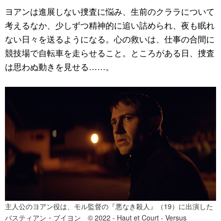
ヨアンは進展しない捜査に悩み、生前のクララについて
考えるなか、少しずつ精神的に追い詰められ、夜も眠れ
ない日々を送るようになる。心の救いは、仕事の合間に
競技場で自転車を走らせること。ところがある日、捜査
は思わぬ動きを見せる……。
主人公のヨアン役は、モル監督の『悪なき殺人』（19）に出演した
バスティアン・ブイヨン © 2022 - Haut et Court - Versus