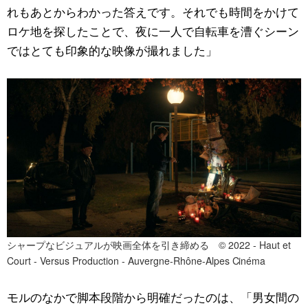
れもあとからわかった答えです。それでも時間をかけて
ロケ地を探したことで、夜に一人で自転車を漕ぐシーン
ではとても印象的な映像が撮れました」
シャープなビジュアルが映画全体を引き締める © 2022 - Haut et
Court - Versus Production - Auvergne-Rhône-Alpes Cinéma
モルのなかで脚本段階から明確だったのは、「男女間の