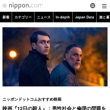
新着
カテゴリー
ニュース
In-depth
Japan Data
旅と暮
English
政治・外交
Topics
简体字
経済・ビジネス
Images
繁體字
カテゴリー
国際・海外
People
Français
政治・外交
ニュース
社会
東京
Español
経済・ビジネス
トップ
In-depth
文化
お知らせ
العربية
国際
アーカイブ
Japan Data
科学・技術
Русский
ニッポンドットコムおすすめ映画
社会
旅と暮らし
暮らし
映画『12日の殺人』：男性社会と倫理の問題を