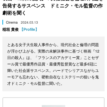
告発するサスペンス ドミニク・モル監督の作
スポーツ・東京2020
文化
動画/Live
劇術を聞く
科学・技術
Books
Cinema
2024.03.13
稲垣 貴俊
【Profile】
暮らし
Cinema
とある女子大生殺人事件から、現代社会と倫理の問題
スポーツ・東京2020
Topics
が浮かび上がる。実際の未解決事件に基づく映画『12
日の殺人』は、「フランスのアカデミー賞」ことセザ
Images
ール賞で最優秀作品賞・最優秀監督賞など最多6冠に
輝いた社会派サスペンス。ハードでシリアスながらユ
People
ーモアも忘れない、硬軟自在なミステリーの狙いを鬼
才ドミニク・モル監督に聞いた。
東京
お知らせ