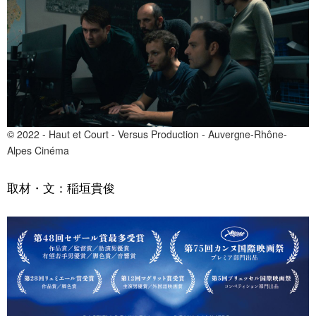
© 2022 - Haut et Court - Versus Production - Auvergne-Rhône-
Alpes Cinéma
取材・文：稲垣貴俊