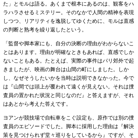
た」とモルは語る。あくまで根本にあるのは、観客をハ
ラハラさせるミステリー。そのなかで人間の精神を表現
しつつ、リアリティを逸脱してゆくために、モルは直感
の判断と熟考を繰り返したという。
「監督や脚本家にも、自分の決断の理由がわからないこ
とはあります。理由が明確なときもあれば、直感でしか
ないこともある。たとえば、実際の事件はパリ郊外で起
きましたが、映画の舞台は山間の町にしました。しか
し、なぜそうしたいかを当時は説明できなかった。今で
は『山間では頭上が覆われて遠くが見えない。それは捜
査員の置かれた状況と同じなのだ』と答えますが、それ
はあとから考えた答えです。
ヨアンが競技場で自転車をこぐ設定も、原作では別の捜
査員のエピソードでした。脚本に採用した理由は『解決
策を見つけられず堂々巡りをしているから』ですが、そ