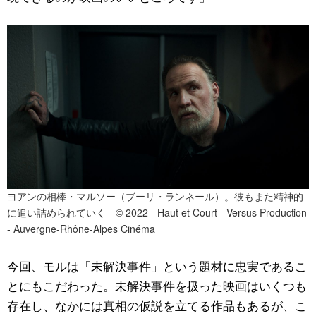
ヨアンの相棒・マルソー（ブーリ・ランネール）。彼もまた精神的
に追い詰められていく © 2022 - Haut et Court - Versus Production
- Auvergne-Rhône-Alpes Cinéma
今回、モルは「未解決事件」という題材に忠実であるこ
とにもこだわった。未解決事件を扱った映画はいくつも
存在し、なかには真相の仮説を立てる作品もあるが、こ