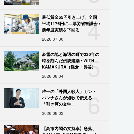
4
最低賃金55円引き上げ、全国
平均1176円に―厚労省審議会 :
前年度実績を下回る
2026.07.30
5
豪雪の地と海辺の町で220年の
時を刻んだ伝統建築 : WITH
KAMAKURA（鎌倉・長谷）
2026.08.04
6
唯一の「外国人歌人」カン・
ハンナさんが短歌で伝える
「引き算の文学」
2026.08.03
【高市内閣の支持率】急落、