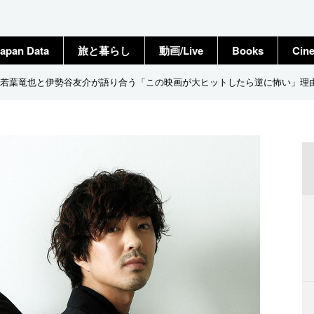
apan Data
旅と暮らし
動画/Live
Books
Cin
若葉竜也と伊勢谷友介が語り合う「この映画が大ヒットしたら逆に怖い」理