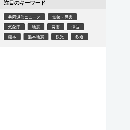
注目のキーワード
共同通信ニュース
気象・災害
気象庁
地震
災害
津波
熊本
熊本地震
観光
鉄道