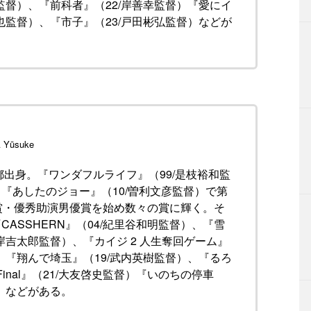
悟監督）、『前科者』（22/岸善幸監督）『愛にイ
裕也監督）、『市子』（23/戸田彬弘監督）などが
 Yūsuke
京都出身。『ワンダフルライフ』（99/是枝裕和監
『あしたのジョー』（10/曽利文彦監督）で第
賞・優秀助演男優賞を始め数々の賞に輝く。そ
ASSHERN』（04/紀里谷和明監督）、『雪
岸吉太郎監督）、『カイジ 2 人生奪回ゲーム』
）、『翔んで埼玉』（19/武内英樹監督）、『るろ
 Final』（21/大友啓史監督）『いのちの停車
督）などがある。