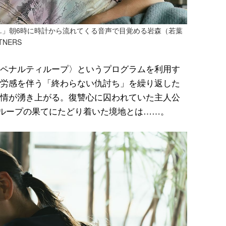
…」朝6時に時計から流れてくる音声で目覚める岩森（若葉
NERS
ペナルティループ〉というプログラムを利用す
労感を伴う「終わらない仇討ち」を繰り返した
情が湧き上がる。復讐心に囚われていた主人公
るループの果てにたどり着いた境地とは……。