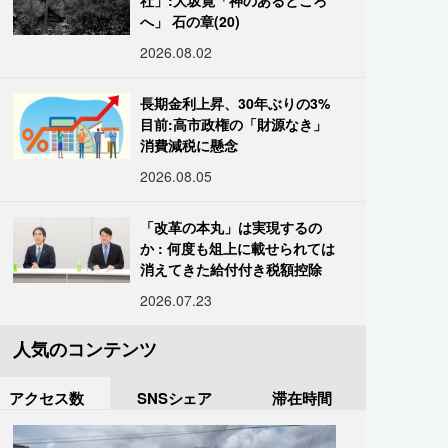
社」:大坂寛「神のあるところ
へ」 石の章(20)
2026.08.02
長期金利上昇、30年ぶりの3%
目前:高市政権の「財源なき」
消費減税に懸念
2026.08.05
「改革の本丸」は実現するの
か : 何度も俎上に載せられては
消えてきた給付付き税額控除
2026.07.23
人気のコンテンツ
アクセス数
SNSシェア
滞在時間