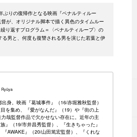
年ぶりの復帰作となる映画『ペナルティルー
監督が、オリジナル脚本で描く異色のタイムルー
を繰り返すプログラム＝〈ペナルティループ〉の
する男と、何度も復讐される男を演じた若葉と伊
 Ryūya
京都出身。映画『葛城事件』（16/赤堀雅秋監督）
目を集め、『愛がなんだ』（19）や『街の上
泉力哉監督作品で欠かせない存在に。近年の主
族』（19/市井昌秀監督）、『生きちゃった』
、『AWAKE』（20/山田篤宏監督）、『くれな