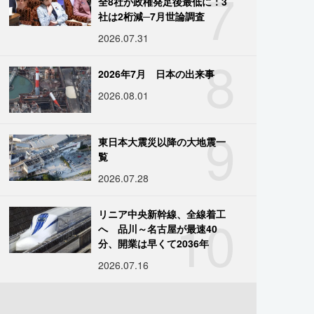
7
全8社が政権発足後最低に：3
社は2桁減─7月世論調査
2026.07.31
8
2026年7月 日本の出来事
2026.08.01
9
東日本大震災以降の大地震一
覧
2026.07.28
10
リニア中央新幹線、全線着工
へ 品川～名古屋が最速40
分、開業は早くて2036年
2026.07.16