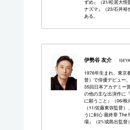
ずめ』（21/松居大
ナズマ』（23/石井
ある。
伊勢谷 友介
ISEYA
1976年生まれ、東
督）で俳優デビュー。
35回日本アカデミー
の他の主な出演作に『C
に願うこと』（06/根
（11/佐藤東弥監督
うに剣心 最終章 The
場』（21/成島出監