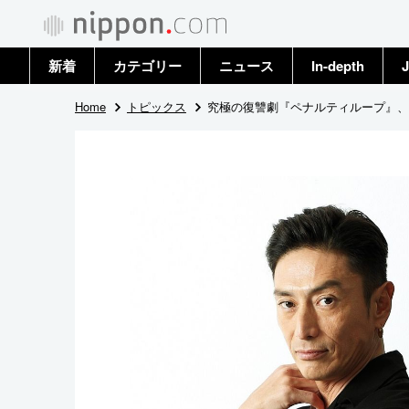
新着
カテゴリー
ニュース
In-depth
J
政治・外交
トップ
Home
トピックス
究極の復讐劇『ペナルティループ』、
経済・ビジネス
アーカイブ
国際
社会
文化
科学・技術
暮らし