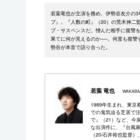
若葉竜也が主演を務め、伊勢谷友介の3
プ』。『人数の町』（20）の荒木伸二
プ・サスペンスだ。憎んだ相手に復讐
果てに何が見えるのか──。何度も復讐
勢谷が本音で語り合った。
若葉 竜也
WAKABA
1989年生まれ、東
での鬼気迫る芝居で注
で』（21）など、今
な出演作に、『台風家
（20/石井裕也監督）