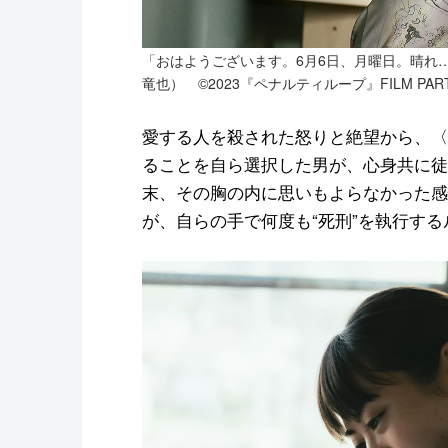
「おはようございます。6月6日、月曜日。晴れ
竜也） ©2023『ペナルティループ』FILM PART
愛する人を殺された怒りと絶望から、〈
ることを自ら選択した男が、心身共に徒
末、その胸の内に思いもよらなかった感
が、自らの手で何度も“死刑”を執行す