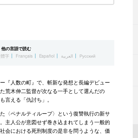
他の言語で読む
繁體字
Français
Español
العربية
Русский
ー『人数の町』で、斬新な発想と長編デビュー
た荒木伸二監督が次なる一手として選んだの
も言える「仇討ち」。
た〈ペナルティループ〉という復讐執行の新サ
。主人公が意図せず巻き込まれてしまう一般的
社会における死刑制度の是非を問うような、価