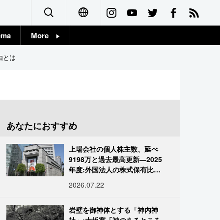
ema
More
English
Topics
由とは
简体字
Images
繁體字
People
Français
あなたにおすすめ
東京
Español
上場会社の個人株主数、延べ
お知らせ
9198万と過去最高更新―2025
العربية
年度:外国法人の株式保有比率
は34.7%に
2026.07.22
Русский
岩壁を御神体とする「神内神