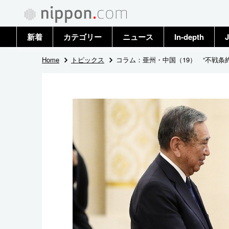
新着
カテゴリー
ニュース
In-depth
J
政治・外交
トップ
Home
トピックス
コラム：亜州・中国（19） “不戦条
経済・ビジネス
アーカイブ
国際
社会
文化
科学・技術
暮らし