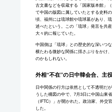
古文書などを収蔵する「国家版本館」（
て中国の版図に属していたとする史料の
頃、福州には琉球館や琉球墓があり、琉
述べたという。この「琉球」発言を共産
大々的に報じていた。
中国側は「琉球」との歴史的な深いつな
横たわる微妙な関係に揺さぶりをかけ、
のかもしれない。
外相“不在”の日中韓会合、主
日中関係の行方は依然として不透明だが
うした構図の中で、7月3日に中国山東
（IFTC）」が開かれた。政治家、外交
した。