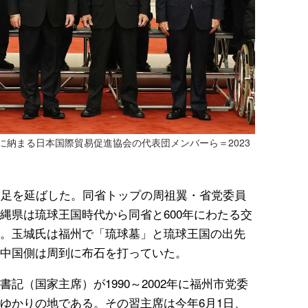
に納まる日本国際貿易促進協会の代表団メンバーら＝2023
に足を延ばした。同省トップの周祖翼・省党委員
縄県は琉球王国時代から同省と600年にわたる交
。玉城氏は福州で「琉球墓」と琉球王国の出先
中国側は周到に布石を打っていた。
記（国家主席）が1990～2002年に福州市党委
ゆかりの地である。その習主席は今年6月1日、