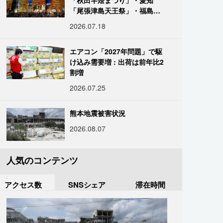
「秋田竿燈まつり」・愛知
「尾張津島天王祭」・福島
「二本松の提灯祭り」:おびた
2026.07.18
だしい灯火が夜空を照らす光
の祭典
エアコン「2027年問題」で駆
け込み需要増 : 出荷は前年比2
割増
2026.07.25
熊本地震被害状況
2026.08.07
人気のコンテンツ
アクセス数
SNSシェア
滞在時間