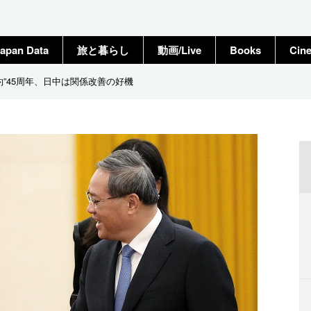
apan Data
旅と暮らし
動画/Live
Books
Cin
約”45周年、日中は関係改善の好機