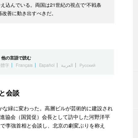
え込んでいる。両国は21世紀の視点で“不戦条
係改善に動き出すべきだ。
他の言語で読む
繁體字
Français
Español
العربية
Русский
と会談
かな緑に変わった。高層ビルが芸術的に建設され
進協会（国貿促）会長として訪中した河野洋平
堂で李強首相と会談し、北京の劇変ぶりを称え