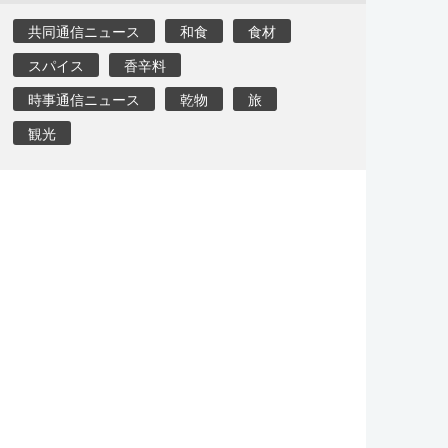
共同通信ニュース
和食
食材
スパイス
香辛料
時事通信ニュース
乾物
旅
観光