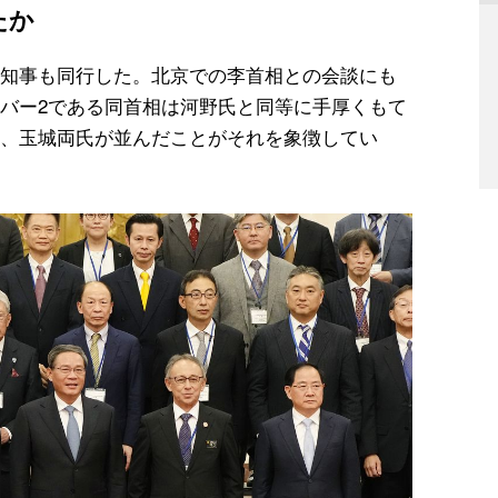
たか
知事も同行した。北京での李首相との会談にも
バー2である同首相は河野氏と同等に手厚くもて
、玉城両氏が並んだことがそれを象徴してい