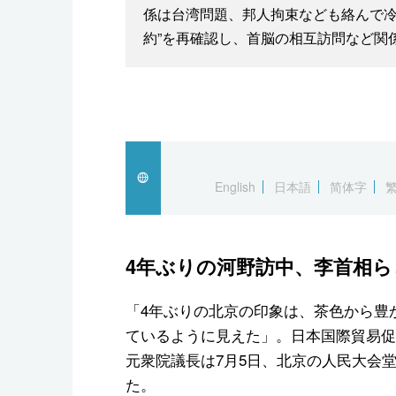
係は台湾問題、邦人拘束なども絡んで冷
約”を再確認し、首脳の相互訪問など関
English
日本語
简体字
4年ぶりの河野訪中、李首相ら
「4年ぶりの北京の印象は、茶色から豊
ているように見えた」。日本国際貿易促
元衆院議長は7月5日、北京の人民大会
た。