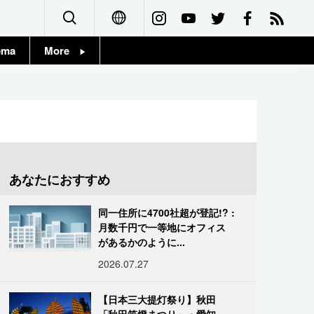
ema
More
English
Topics
简体字
Images
繁體字
People
Français
あなたにおすすめ
東京
Español
同一住所に4700社超が登記!? :
お知らせ
月数千円で一等地にオフィス
العربية
があるかのように...
2026.07.27
Русский
【日本三大提灯祭り】秋田