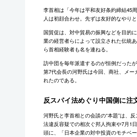
李首相は「今年は平和友好条約締結45
人は初顔合わせ。先ずは友好的なやりと
国貿促は、対中貿易の振興などを目的に国
業の経営者らによって設立された伝統あ
ら首相経験者も名を連ねる。
訪中団を毎年派遣するのが恒例だったが、
第7代会長の河野氏は今回、商社、メー
れたのである。
反スパイ法めぐり中国側に注
河野氏と李首相との会談の“本題”は、
法違反容疑での相次ぐ邦人拘束や7月1
頭に、「日本企業の対中投資のモチベー