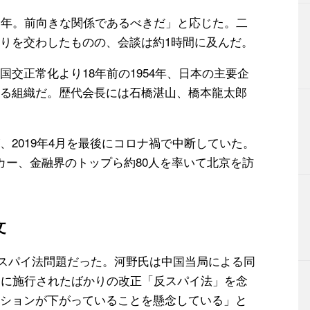
周年。前向きな関係であるべきだ」と応じた。二
りを交わしたものの、会談は約1時間に及んだ。
交正常化より18年前の1954年、日本の主要企
る組織だ。歴代会長には石橋湛山、橋本龍太郎
2019年4月を最後にコロナ禍で中断していた。
カー、金融界のトップら約80人を率いて北京を訪
文
反スパイ法問題だった。河野氏は中国当局による同
日に施行されたばかりの改正「反スパイ法」を念
ションが下がっていることを懸念している」と