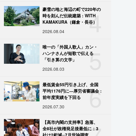
4
豪雪の地と海辺の町で220年の
時を刻んだ伝統建築 : WITH
KAMAKURA（鎌倉・長谷）
2026.08.04
5
唯一の「外国人歌人」カン・
ハンナさんが短歌で伝える
「引き算の文学」
2026.08.03
6
最低賃金55円引き上げ、全国
平均1176円に―厚労省審議会 :
前年度実績を下回る
2026.07.30
7
【高市内閣の支持率】急落、
全8社が政権発足後最低に：3
社は2桁減─7月世論調査