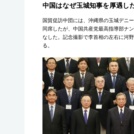
中国はなぜ玉城知事を厚遇し
国貿促訪中団には、沖縄県の玉城デニー
同席したが、中国共産党最高指導部ナン
なした。記念撮影で李首相の左右に河野
る。