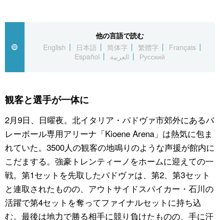
公式SNS
他の言語で読む
English
日本語
简体字
繁體字
Français
Español
العربية
Русский
観客と選手が一体に
2月9日、日曜夜。北イタリア・パドヴァ市郊外にあるバ
レーボール専用アリーナ「Kioene Arena」は熱気に包ま
れていた。3500人の観客の地鳴りのような声援が館内に
こだまする。強豪トレンティーノをホームに迎えての一
戦。第1セットを先取したパドヴァは、第2、第3セット
と連取されたものの、アウトサイドスパイカー・石川の
活躍で第4セットを奪ってファイナルセットに持ち込
む。最後は地力で勝る相手に競り負けたものの、手に汗