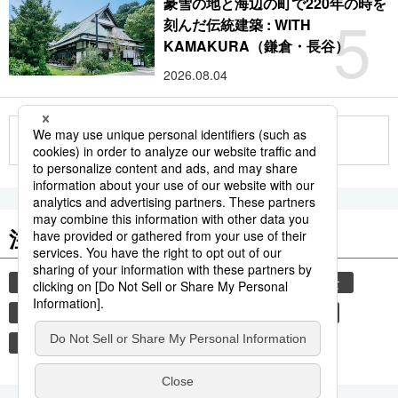
豪雪の地と海辺の町で220年の時を
5
刻んだ伝統建築 : WITH
KAMAKURA（鎌倉・長谷）
2026.08.04
もっと見る
注目のキーワード
共同通信ニュース
気象・災害
災害
和食
気象庁
地震
津波
熊本地震
熊本
観光