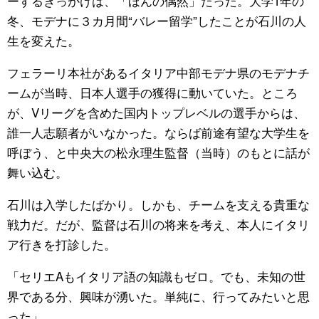
ーするきっかけは、「ほんの偶然」だった。大学1年の
冬、モデナに３カ月間“バレー留学”したことが石川の人
生を変えた。
フェラーリ本社があるイタリア中部モデナ県のモデナチ
ームが当時、日本人選手の獲得に動いていた。ところ
が、Vリーグを含めた国内トップレベルの選手からは、
誰一人志願者がいなかった。ならば前途有望な大学生を
呼ぼう、と中央大の松永理生監督（当時）のもとに話が
舞い込む。
石川は入学したばかり。しかも、チームを支える貴重な
戦力だ。だが、監督は石川の将来を考え、本人にイタリ
ア行きを打診した。
「セリエAもイタリア語の知識もゼロ。でも、未知の世
界である分、興味が湧いた。単純に、行ってみたいと思
った」