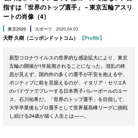
指すは「世界のトップ選手」－東京五輪アスリ
スポーツ・東京2020
文化
動画/Live
ートの肖像（4）
科学・技術
Books
東京2020
スポーツ
2020.04.03
天野 久樹（ニッポンドットコム）
【Profile】
暮らし
Cinema
新型コロナウイルスの世界的な感染拡大により、東京
スポーツ・東京2020
Topics
五輪の開催が1年延期されることになった。混乱の終
息が見えず、国内外の多くの選手が不安を抱える中、
Images
ポジティブに前を見据えるのが、イタリア・セリエA
のパドヴァでプレーする日本男子バレーボールのエー
People
ス、石川祐希だ。「世界のトップ選手」を目指して、
大学卒業後もプロ選手として世界最高峰リーグに挑戦
東京
し続ける24歳が描く人生とは――。
お知らせ