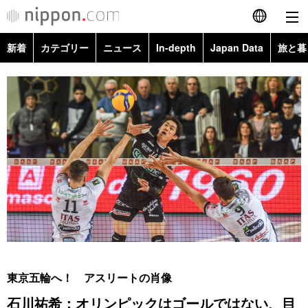
新着
カテゴリー
ニュース
In-depth
Japan Data
旅と暮
English
政治・外交
Topics
简体字
経済・ビジネス
Images
繁體字
カテゴリー
国際・海外
People
Français
政治・外交
ニュース
社会
東京
Español
経済・ビジネス
トップ
In-depth
文化
お知らせ
العربية
国際
アーカイブ
Japan Data
科学・技術
Русский
東京五輪へ！ アスリートの肖像
社会
旅と暮らし
暮らし
石川祐希：オリンピックはゴールではない、目