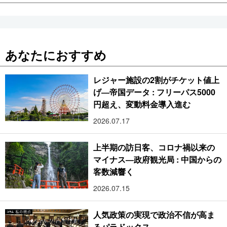
あなたにおすすめ
レジャー施設の2割がチケット値上
げ―帝国データ : フリーパス5000
円超え、変動料金導入進む
2026.07.17
上半期の訪日客、コロナ禍以来の
マイナス―政府観光局 : 中国からの
客数減響く
2026.07.15
人気政策の実現で政治不信が高ま
るパラドックス