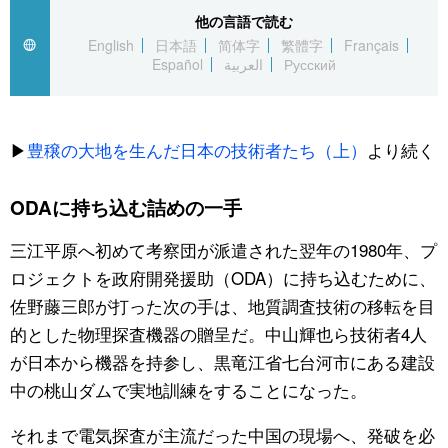
他の言語で読む
English
日本語
简体字
繁體字
Français
Español
العربية
Русский
▶︎
豊穣の大地を生んだ日本の技術者たち（上）
より続く
ODAに持ち込む詰めの一手
三江平原へ初めて考察団が派遣された翌年の1980年、プ
ロジェクトを政府開発援助（ODA）に持ち込むために、
佐野藤三郎が打った次の手は、地質調査技術の移転を目
的とした物理探査機器の贈呈だ。中山輝也ら技術者4人
が日本から機器を持参し、黒竜江省七台河市にある建設
中の桃山ダムで実地訓練をすることになった。
それまで電気探査が主流だった中国の現場へ、発破を必