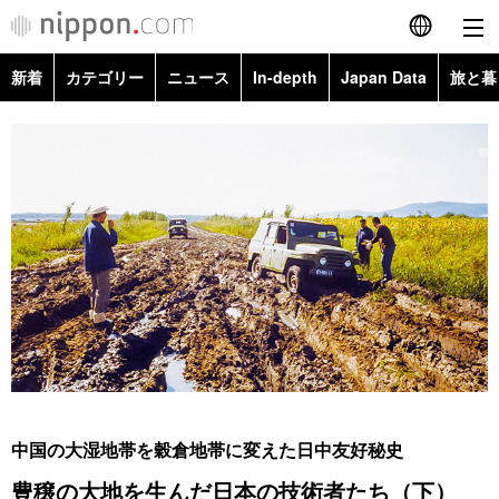
新着
カテゴリー
ニュース
In-depth
Japan Data
旅と暮
English
政治・外交
Topics
简体字
経済・ビジネス
Images
繁體字
カテゴリー
国際・海外
People
Français
政治・外交
ニュース
社会
東京
Español
経済・ビジネス
トップ
In-depth
文化
お知らせ
العربية
国際
アーカイブ
Japan Data
科学・技術
Русский
中国の大湿地帯を穀倉地帯に変えた日中友好秘史
社会
旅と暮らし
暮らし
豊穣の大地を生んだ日本の技術者たち（下）