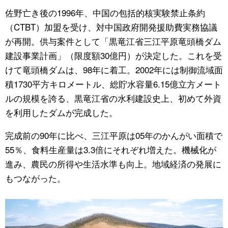
佐野亡き後の1996年、中国の包括的核実験禁止条約
（CTBT）加盟を受け、対中国政府開発援助費実務協議
が再開。供与案件として「黒竜江省三江平原竜頭橋ダム
建設事業計画」（限度額30億円）が決定した。これを受
けて竜頭橋ダムは、98年に着工。2002年には制御流域面
積1730平方キロメートル、総貯水容量6.15億立方メート
ルの規模を誇る、黒竜江省の水利建設史上、初めて外資
を利用したダムが完成した。
完成前の90年に比べ、三江平原は05年のかんがい面積で
55％、食料生産量は3.3倍にそれぞれ増えた。機械化が
進み、農民の所得や生活水準も向上。地域経済の発展に
もつながった。