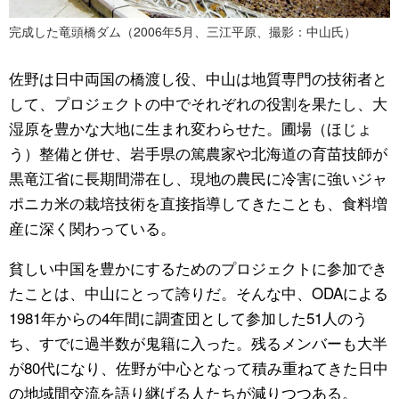
完成した竜頭橋ダム（2006年5月、三江平原、撮影：中山氏）
佐野は日中両国の橋渡し役、中山は地質専門の技術者と
して、プロジェクトの中でそれぞれの役割を果たし、大
湿原を豊かな大地に生まれ変わらせた。圃場（ほじょ
う）整備と併せ、岩手県の篤農家や北海道の育苗技師が
黒竜江省に長期間滞在し、現地の農民に冷害に強いジャ
ポニカ米の栽培技術を直接指導してきたことも、食料増
産に深く関わっている。
貧しい中国を豊かにするためのプロジェクトに参加でき
たことは、中山にとって誇りだ。そんな中、ODAによる
1981年からの4年間に調査団として参加した51人のう
ち、すでに過半数が鬼籍に入った。残るメンバーも大半
が80代になり、佐野が中心となって積み重ねてきた日中
の地域間交流を語り継げる人たちが減りつつある。