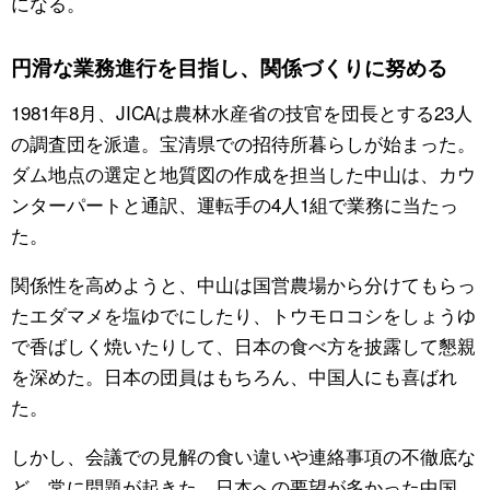
になる。
円滑な業務進行を目指し、関係づくりに努める
1981年8月、JICAは農林水産省の技官を団長とする23人
の調査団を派遣。宝清県での招待所暮らしが始まった。
ダム地点の選定と地質図の作成を担当した中山は、カウ
ンターパートと通訳、運転手の4人1組で業務に当たっ
た。
関係性を高めようと、中山は国営農場から分けてもらっ
たエダマメを塩ゆでにしたり、トウモロコシをしょうゆ
で香ばしく焼いたりして、日本の食べ方を披露して懇親
を深めた。日本の団員はもちろん、中国人にも喜ばれ
た。
しかし、会議での見解の食い違いや連絡事項の不徹底な
ど、常に問題が起きた。日本への要望が多かった中国