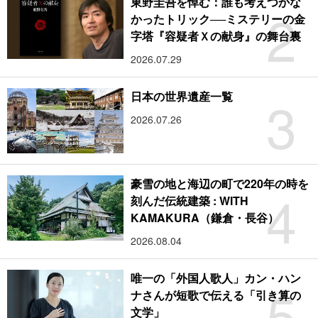
東野圭吾を悼む：誰も考えつかな
2
かったトリック──ミステリーの金
字塔『容疑者Ｘの献身』の舞台裏
2026.07.29
3
日本の世界遺産一覧
2026.07.26
豪雪の地と海辺の町で220年の時を
4
刻んだ伝統建築 : WITH
KAMAKURA（鎌倉・長谷）
2026.08.04
唯一の「外国人歌人」カン・ハン
5
ナさんが短歌で伝える「引き算の
文学」