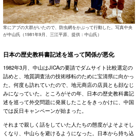
常にアブの大群がいたので、防虫網をかぶって行動した。写真中央
が中山氏（1981年9月、三江平原、提供：中山氏）
日本の歴史教科書記述を巡って関係が悪化
1982年3月、中山はJICAの要請でダムサイト比較選定の
詰めと、地質調査法の技術移転のために宝清県に向かっ
た。何度も訪れていたので、地元商店の店員とも顔なじ
みになっていた。ところがその年、日本の歴史教科書記
述を巡って外交問題に発展したことをきっかけに、中国
では反日キャンペーンが始まった。
それまで親しく話をしていた人たちの態度がよそよそし
くなり、中山らを避けるようになった。日本から持ち込