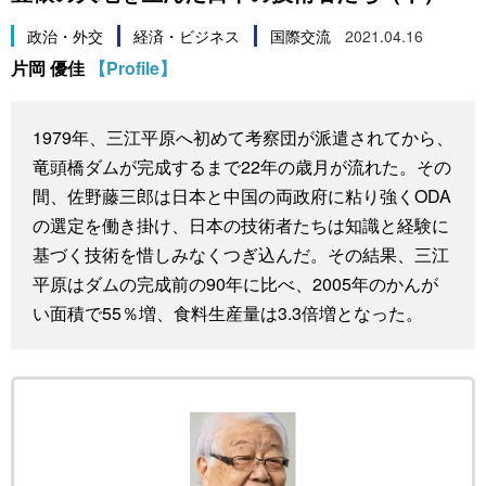
スポーツ・東京2020
文化
動画/Live
政治・外交
経済・ビジネス
国際交流
2021.04.16
片岡 優佳
【Profile】
科学・技術
Books
1979年、三江平原へ初めて考察団が派遣されてから、
暮らし
Cinema
竜頭橋ダムが完成するまで22年の歳月が流れた。その
間、佐野藤三郎は日本と中国の両政府に粘り強くODA
スポーツ・東京2020
Topics
の選定を働き掛け、日本の技術者たちは知識と経験に
基づく技術を惜しみなくつぎ込んだ。その結果、三江
Images
平原はダムの完成前の90年に比べ、2005年のかんが
い面積で55％増、食料生産量は3.3倍増となった。
People
東京
お知らせ