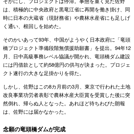
そかにし、プロジェクトは停滞。事態を重く見た佐野
は、積極的に中央政府と黒竜江省に再開を働き掛け、同
時に日本の大蔵省（現財務省）や農林水産省にも足しげ
く通い、根回しを始めた。
そのかいあって93年、中国がようやく日本政府に「竜頭
橋プロジェクト準備段階無償援助願書」を提出。94年12
月、日中高級事務レベル協議が開かれ、竜頭橋ダム建設
には円借款として約58億円の供与が決まった。プロジェ
クト遂行の大きな足掛かりを得た。
しかし、佐野はこの8カ月前の3月、東京で行われた土地
改良事業功労者表彰で農林水産大臣賞を受賞した後に突
然倒れ、帰らぬ人となった。あれほど待ちわびた朗報
は、佐野には届かなかった。
念願の竜頭橋ダムが完成