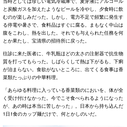
当時としては珍しい電気冷蔵庫で、麦芽液にアルコール
と炭酸ガスを加えたようなビールを冷やし、夕食時に飲
むのが楽しみだった。しかし、電力不足で頻繁に発生す
る停電や暑さで、食料品はすぐに腐る。まもなく中山は
腹をこわし、熱を出した。それでも与えられた任務を何
とか果たし、宝清県の招待所に戻った。
往診に来た医者に、牛乳瓶ほどの太さの注射器で抗生物
質を打ってもらった。しばらくして熱は下がるも、下痢
が治まらない。食欲がないところに、出てくる食事は香
菜類たっぷりの中華料理。
「あらゆる料理に入っている香菜類のにおいを、体が全
く受け付けなかった。今でこそ食べられるようになった
が、あの時は本当に苦しかった」。日本から持ち込んだ
1日1食のカップ麺だけで、何とかしのいだ。