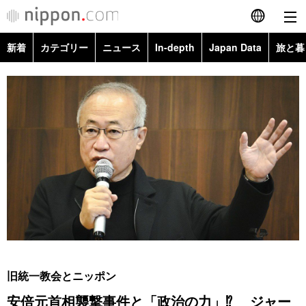
新着
カテゴリー
ニュース
In-depth
Japan Data
旅と暮
English
政治・外交
Topics
简体字
経済・ビジネス
Images
繁體字
カテゴリー
国際・海外
People
Français
政治・外交
ニュース
社会
東京
Español
経済・ビジネス
トップ
In-depth
文化
お知らせ
العربية
国際
アーカイブ
Japan Data
科学・技術
Русский
旧統一教会とニッポン
社会
旅と暮らし
暮らし
安倍元首相襲撃事件と「政治の力」⁉ ジャー