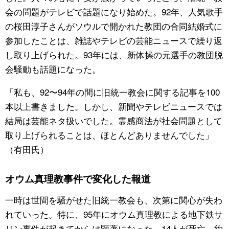
会の問題がテレビで話題になり始めた。92年、人気歌手
の桜田淳子さんがソウルで開かれた教団の合同結婚式に
参加したことは、雑誌やテレビの芸能ニュースで繰り返
し取り上げられた。93年には、新体操の元選手の教団脱
会騒動も話題になった。
「私も、92〜94年の間に旧統一教会に関する記事を100
本以上書きました。しかし、新聞やテレビニュースでは
結局は芸能ネタ扱いでした。霊感商法が社会問題として
取り上げられることは、ほとんどありませんでした」
（有田氏）
オウム真理教事件で変化した報道
一時は世間を騒がせた旧統一教会も、次第に関心が失わ
れていった。特に、95年にオウム真理教による地下鉄サ
リン事件が起きてからは顕著になった。14人が死亡、約