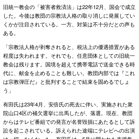
旧統一教会の「被害者救済法」は22年12月、国会で成立
した。今後は教団の宗教法人格の取り消しに発展してい
くかが注目されている。一方、対策は不十分だとの声も
ある。
「宗教法人格が剥奪されると、税法上の優遇措置がある
程度は失われます。それでも、任意団体としての旧統一
教会は残ります。国境を超えて携帯電話で送金できる時
代に、献金を止めることも難しい。教団内部では『これ
は宗教弾圧だ』と批判することで結束を固めるでしょ
う」
有田氏は23年4月、安倍氏の死去に伴い、実施された衆
院山口4区の補欠選挙に出馬したが、落選。現在、教団
からはテレビ番組での発言が名誉毀損にあたるとして訴
訟を起こされている。訴えられた途端にテレビへの出演
は一切、なくなった。有田氏は、5月に開かれた支援集