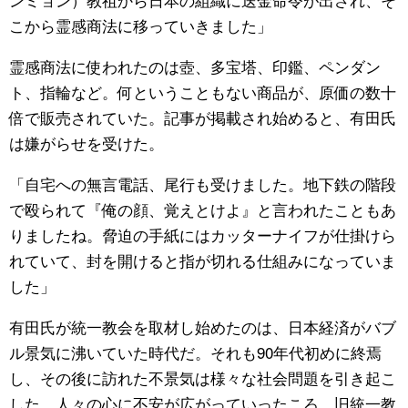
こから霊感商法に移っていきました」
霊感商法に使われたのは壺、多宝塔、印鑑、ペンダン
ト、指輪など。何ということもない商品が、原価の数十
倍で販売されていた。記事が掲載され始めると、有田氏
は嫌がらせを受けた。
「自宅への無言電話、尾行も受けました。地下鉄の階段
で殴られて『俺の顔、覚えとけよ』と言われたこともあ
りましたね。脅迫の手紙にはカッターナイフが仕掛けら
れていて、封を開けると指が切れる仕組みになっていま
した」
有田氏が統一教会を取材し始めたのは、日本経済がバブ
ル景気に沸いていた時代だ。それも90年代初めに終焉
し、その後に訪れた不景気は様々な社会問題を引き起こ
した。人々の心に不安が広がっていったころ、旧統一教