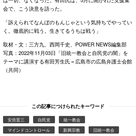
会で、こう決意を語った。
「訴えられてなんぼのもんじゃという気持ちでやってい
く。徹底的に戦う。生きてるうちは戦う」
取材・文：三方九、西岡千史、POWER NEWS編集部
写真：2022年11月03日「旧統一教会と自民党の闇」を
テーマに講演する有田芳生氏＝広島市の広島弁護士会館
（共同）
この記事につけられたキーワード
安倍晋三
自民党
統一教会
マインドコントロール
新興宗教
旧統一教会