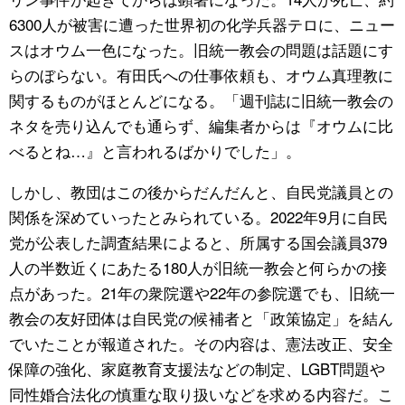
6300人が被害に遭った世界初の化学兵器テロに、ニュー
スはオウム一色になった。旧統一教会の問題は話題にす
らのぼらない。有田氏への仕事依頼も、オウム真理教に
関するものがほとんどになる。「週刊誌に旧統一教会の
ネタを売り込んでも通らず、編集者からは『オウムに比
べるとね…』と言われるばかりでした」。
しかし、教団はこの後からだんだんと、自民党議員との
関係を深めていったとみられている。2022年9月に自民
党が公表した調査結果によると、所属する国会議員379
人の半数近くにあたる180人が旧統一教会と何らかの接
点があった。21年の衆院選や22年の参院選でも、旧統一
教会の友好団体は自民党の候補者と「政策協定」を結ん
でいたことが報道された。その内容は、憲法改正、安全
保障の強化、家庭教育支援法などの制定、LGBT問題や
同性婚合法化の慎重な取り扱いなどを求める内容だ。こ