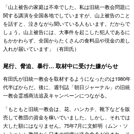
「山上被告の家庭は不幸でした。私は旧統一教会問題に
関する講演を全国各地でしていますが、山上被告のこと
を話すと、泣きながら聞いている人もいます。だからで
しょう。山上被告には、大事件を起こした犯人であるに
もかかわらず、全国からたくさんの食料品や現金の差し
入れが届いています」（有田氏）
尾行、脅迫、暴行… 取材中に受けた嫌がらせ
有田氏が旧統一教会を取材するようになったのは1980年
代半ばからだ。後に、週刊誌「朝日ジャーナル」の旧統
一教会霊感商法追及キャンペーンにつながる。
「もともと旧統一教会は、花、ハンカチ、靴下などを販
売して教団の資金を稼いでいました。しかし、それでは
大した額にはなりません。75年7月に文鮮明（ムン・ソ
ンミョン）教祖から日本の組織に送金命令が出され、そ