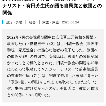
ナリスト・有田芳生氏が語る自民党と教団との
スポーツ・東京2020
文化
動画/Live
関係
科学・技術
Books
政治・外交
社会
家族・家庭
2023.08.24
暮らし
Cinema
2022年7月の参院選期間中に安倍晋三元首相を襲撃・
殺害した山上徹也被告（42）は、旧統一教会（世界平
スポーツ・東京2020
Topics
和統一家庭連合）の熱心な信者の息子だった。教団へ
の恨みが犯行の原因で、安倍氏は、教団との関係が深
Images
かったことで標的とされた。旧統一教会の問題を40年
にわたって取材してきたジャーナリストで前参院議員
People
の有田芳生氏（71）は、宗教で崩壊した家庭に育った
「宗教2世」の問題をこれまでも取材してきたが、な
東京
ぜ、事件は防げなかったのか。有田氏に、教団と政治
との関係について聞いた。
お知らせ