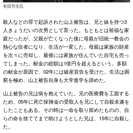
有田芳生氏
殺人などの罪で起訴された山上被告は、兄と妹を持つ3
人きょうだいの次男として育った。もともとは裕福な家
庭だったが、父親が亡くなった後に母親が旧統一教会の
熱心な信者になり、生活が一変した。母親は家族の財産
を次々に売却し、最後には家族が住んでいた自宅も売っ
てしまった。献金の総額は1億円を超えるという。多額
の献金が原因で、02年には破産宣告を受けた。生活は困
窮を極め、山上被告自身も大学進学を諦めた。
山上被告の兄は病を抱えていた。兄の医療費を工面する
ため、05年に死亡保険金の受取人を兄にして自殺未遂を
したこともある。その時は一命を取り留めたものの、自
らの命を捨ててまで助けようとした兄は、15年に自殺し
た。