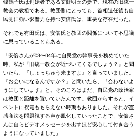
韓鶴子氏は創始者である文鮮明氏の妻で、現在の旧統一
教会の教祖である。教団側にとっても、首相退任後も自
民党に強い影響力を持つ安倍氏は、重要な存在だった。
それでも有田氏は、安倍氏と教団の関係について不思議
に思っていることもある。
「安倍さんが03〜04年に自民党の幹事長を務めていた
時、私が『旧統一教会が近づいてくるでしょう？』と聞
いたら、『しょっちゅう来ますよ』と言っていました。
『お会いになるんですか？』と聞いたら、『会わないよ
うにしています』と。そのころはまだ、自民党の政治家
は教団と距離を置いていたんです。教団からすると、イ
ベントに祝電ももらえない時期もありました。それが霊
感商法を問題視する声が風化していったことで、安倍さ
んは自らビデオメッセージを出すほど安心して付き合う
ようになっていました」