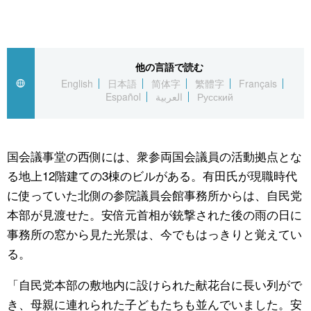
公式SNS
他の言語で読む
English
日本語
简体字
繁體字
Français
Español
العربية
Русский
国会議事堂の西側には、衆参両国会議員の活動拠点とな
る地上12階建ての3棟のビルがある。有田氏が現職時代
に使っていた北側の参院議員会館事務所からは、自民党
本部が見渡せた。安倍元首相が銃撃された後の雨の日に
事務所の窓から見た光景は、今でもはっきりと覚えてい
る。
「自民党本部の敷地内に設けられた献花台に長い列がで
き、母親に連れられた子どもたちも並んでいました。安