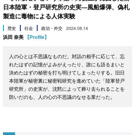
日本陸軍・登戸研究所の史実―風船爆弾、偽札
スポーツ・東京2020
文化
動画/Live
製造に毒物による人体実験
科学・技術
Books
歴史
社会
政治・外交
2024.08.14
浜田 奈美
【Profile】
暮らし
Cinema
人の心とは不思議なものだ。対話の相手に応じて、忘
スポーツ・東京2020
Topics
れたはずの記憶がよみがえったり、誰にも語るまいと
決めたはずの秘密を打ち明けてしまったりする。旧日
Images
本陸軍が秘密裏に秘密戦研究を進めていた「陸軍登戸
研究所」の史実が、沈黙によって葬り去られることを
People
防いだのも、人の心の不思議のなせる業だった。
東京
お知らせ