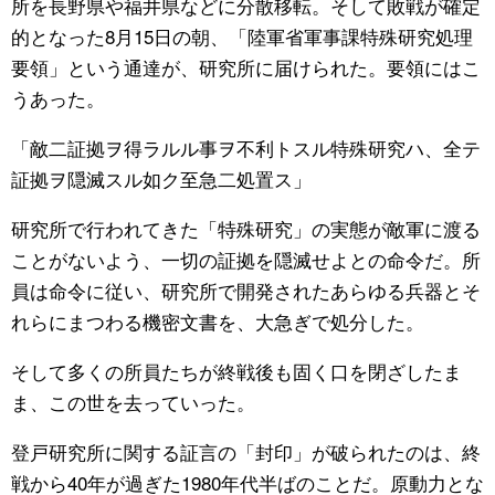
所を長野県や福井県などに分散移転。そして敗戦が確定
的となった8月15日の朝、「陸軍省軍事課特殊研究処理
要領」という通達が、研究所に届けられた。要領にはこ
うあった。
「敵二証拠ヲ得ラルル事ヲ不利トスル特殊研究ハ、全テ
証拠ヲ隠滅スル如ク至急二処置ス」
研究所で行われてきた「特殊研究」の実態が敵軍に渡る
ことがないよう、一切の証拠を隠滅せよとの命令だ。所
員は命令に従い、研究所で開発されたあらゆる兵器とそ
れらにまつわる機密文書を、大急ぎで処分した。
そして多くの所員たちが終戦後も固く口を閉ざしたま
ま、この世を去っていった。
登戸研究所に関する証言の「封印」が破られたのは、終
戦から40年が過ぎた1980年代半ばのことだ。原動力とな