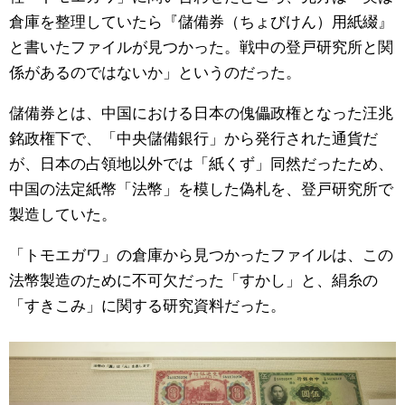
倉庫を整理していたら『儲備券（ちょびけん）用紙綴』
と書いたファイルが見つかった。戦中の登戸研究所と関
係があるのではないか」というのだった。
儲備券とは、中国における日本の傀儡政権となった汪兆
銘政権下で、「中央儲備銀行」から発行された通貨だ
が、日本の占領地以外では「紙くず」同然だったため、
中国の法定紙幣「法幣」を模した偽札を、登戸研究所で
製造していた。
「トモエガワ」の倉庫から見つかったファイルは、この
法幣製造のために不可欠だった「すかし」と、絹糸の
「すきこみ」に関する研究資料だった。