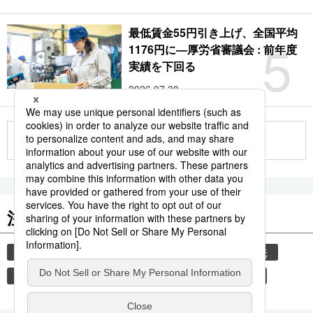
最低賃金55円引き上げ、全国平均
5
1176円に―厚労省審議会 : 前年度
実績を下回る
2026.07.30
もっと見る
注目のキーワード
共同通信ニュース
気象・災害
災害
観光
避難所
自然災害
気象庁
津波
旅