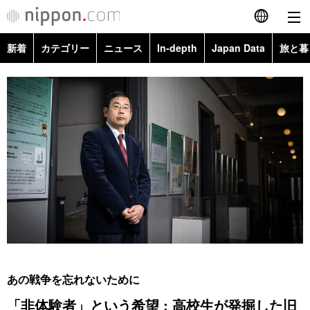
新着
カテゴリー
ニュース
In-depth
Japan Data
旅と暮
English
政治・外交
Topics
简体字
経済・ビジネス
Images
繁體字
カテゴリー
国際・海外
People
Français
政治・外交
ニュース
社会
東京
Español
経済・ビジネス
トップ
In-depth
文化
お知らせ
العربية
国際
アーカイブ
Japan Data
科学・技術
Русский
あの戦争を忘れないために
社会
旅と暮らし
暮らし
「非体験者」という希望 : 高校生が発掘した旧