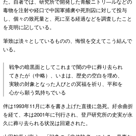
た。自著では、研究所で開発した青酸ニトリ―ルなどの
毒物を注射や経口で中国軍捕虜や死刑囚に対して投与
し、個々の致死量と、死に至る経過などを調査したこと
を克明に記している。
筆致は淡々としているものの、悔恨を交えてこう結んで
いる。
戦争の暗黒面としてこれまで闇の中に葬り去られ
てきたが（中略）、いまは、歴史の空白を埋め、
実験の対象となった人びとの冥福を祈り、平和を
心から願う気持ちでいる
伴は1993年11月に本を書き上げた直後に急死。紆余曲折
を経て、本は2001年に刊行され、登戸研究所の史実が永
久に葬り去られる状況は回避された。