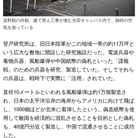
資料館の外観。建て替え工事が進む生田キャンパス内で、独特の空
気を放っている
登戸研究所は、旧日本陸軍がこの地域一帯の約11万坪と
いう広大な敷地に開設した研究施設だった。電波兵器や
毒物兵器、風船爆弾や中国紙幣の偽札といった「諜報
戦」のための兵器を研究、製造していた。そしてそれら
の兵器は、戦時下で実際に「活用」されていた。
直径10メートルといわれる風船爆弾は約1万個製造さ
れ、日本の太平洋沿岸の海岸からアメリカに向けて飛ば
し、1000個ほどが北米に着弾したという。偽造紙幣を使
用して敵国を経済的に混乱させることを目的とした偽札
も、40億円分近く製造し、中国で流通させることに成功
した。