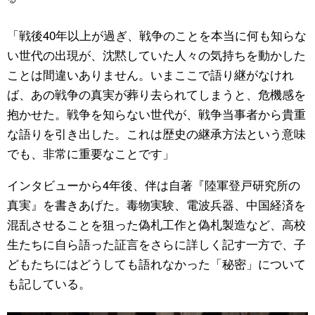
「戦後40年以上が過ぎ、戦争のことを本当に何も知らな
い世代の出現が、沈黙していた人々の気持ちを動かした
ことは間違いありません。いまここで語り継がなけれ
ば、あの戦争の真実が葬り去られてしまうと、危機感を
抱かせた。戦争を知らない世代が、戦争当事者から貴重
な語りを引き出した。これは歴史の継承方法という意味
でも、非常に重要なことです」
インタビューから4年後、伴は自著『陸軍登戸研究所の
真実』を書きあげた。毒物実験、電波兵器、中国経済を
混乱させることを狙った偽札工作と偽札製造など、高校
生たちに自ら語った証言をさらに詳しく記す一方で、子
どもたちにはどうしても語れなかった「秘密」について
も記している。