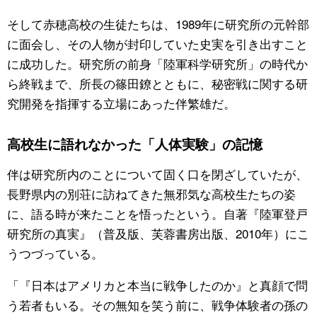
そして赤穂高校の生徒たちは、1989年に研究所の元幹部
に面会し、その人物が封印していた史実を引き出すこと
に成功した。研究所の前身「陸軍科学研究所」の時代か
ら終戦まで、所長の篠田鐐とともに、秘密戦に関する研
究開発を指揮する立場にあった伴繁雄だ。
高校生に語れなかった「人体実験」の記憶
伴は研究所内のことについて固く口を閉ざしていたが、
長野県内の別荘に訪ねてきた無邪気な高校生たちの姿
に、語る時が来たことを悟ったという。自著『陸軍登戸
研究所の真実』（普及版、芙蓉書房出版、2010年）にこ
うつづっている。
「『日本はアメリカと本当に戦争したのか』と真顔で問
う若者もいる。その無知を笑う前に、戦争体験者の孫の