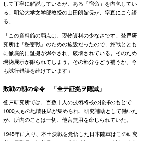
して丁寧に解説しているが、ある「宿命」を内包してい
る。明治大学文学部教授の山田朗館長が、率直にこう語
る。
「この資料館の弱点は、現物資料の少なさです。登戸研
究所は『秘密戦』のための施設だったので、終戦ととも
に徹底的に証拠が燃やされ、破壊されている。そのため
現物展示が限られてしまう。その部分をどう補うか、今
も試行錯誤を続けています」
敗戦の朝の命令 「全テ証拠ヲ隠滅」
登戸研究所では、百数十人の技術将校の指揮のもとで
1000人もの地域住民が集められ、研究補助として働いた
が、所内のことは一切、他言無用を命じられていた。
1945年に入り、本土決戦を覚悟した日本陸軍はこの研究