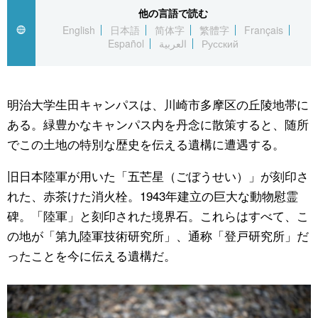
他の言語で読む
公式SNS
English
日本語
简体字
繁體字
Français
Español
العربية
Русский
明治大学生田キャンパスは、川崎市多摩区の丘陵地帯に
ある。緑豊かなキャンパス内を丹念に散策すると、随所
でこの土地の特別な歴史を伝える遺構に遭遇する。
旧日本陸軍が用いた「五芒星（ごぼうせい）」が刻印さ
れた、赤茶けた消火栓。1943年建立の巨大な動物慰霊
碑。「陸軍」と刻印された境界石。これらはすべて、こ
の地が「第九陸軍技術研究所」、通称「登戸研究所」だ
ったことを今に伝える遺構だ。