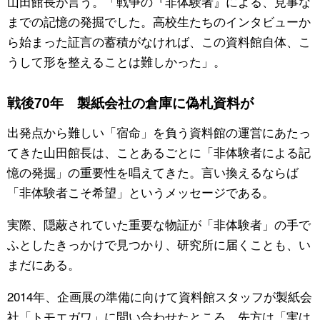
山田館長が言う。「戦争の『非体験者』による、見事な
までの記憶の発掘でした。高校生たちのインタビューか
ら始まった証言の蓄積がなければ、この資料館自体、こ
うして形を整えることは難しかった」。
戦後70年 製紙会社の倉庫に偽札資料が
出発点から難しい「宿命」を負う資料館の運営にあたっ
てきた山田館長は、ことあるごとに「非体験者による記
憶の発掘」の重要性を唱えてきた。言い換えるならば
「非体験者こそ希望」というメッセージである。
実際、隠蔽されていた重要な物証が「非体験者」の手で
ふとしたきっかけで見つかり、研究所に届くことも、い
まだにある。
2014年、企画展の準備に向けて資料館スタッフが製紙会
社「トモエガワ」に問い合わせたところ、先方は「実は