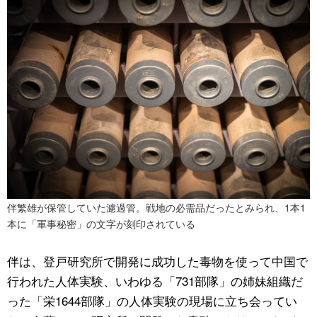
伴繁雄が保管していた濾過管。戦地の必需品だったとみられ、1本1
本に「軍事秘密」の文字が刻印されている
伴は、登戸研究所で開発に成功した毒物を使って中国で
行われた人体実験、いわゆる「731部隊」の姉妹組織だ
った「栄1644部隊」の人体実験の現場に立ち会ってい