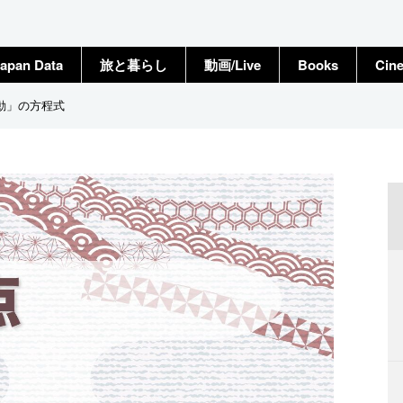
apan Data
旅と暮らし
動画/Live
Books
Cin
と「動」の方程式