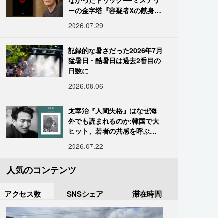
なかったトリック──ミステリ
ーの金字塔『容疑者Xの献身』
の舞台裏
2026.07.29
記録的な暑さだった2026年7月
猛暑日・酷暑日は過去2番目の
日数に
2026.08.06
太宰治『人間失格』はなぜ海
外でも読まれるのか:韓国で大
ヒット、若者の共感を呼ぶ
「道化」の心理
2026.07.22
人気のコンテンツ
アクセス数
SNSシェア
滞在時間