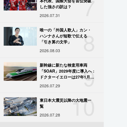
7
本代表、国際大会を首位突破
した強さの訳は？
2026.07.31
8
唯一の「外国人歌人」カン・
ハンナさんが短歌で伝える
「引き算の文学」
2026.08.03
9
新幹線に新たな検査用車両
「SOAR」2029年度に導入へ :
ドクターイエローは27年1月に
引退
2026.07.29
10
東日本大震災以降の大地震一
覧
2026.07.28