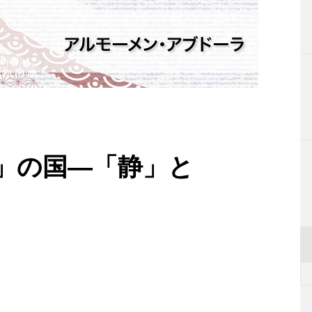
ure」の国―「静」と