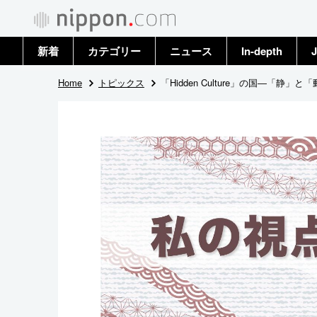
新着
カテゴリー
ニュース
In-depth
J
政治・外交
トップ
Home
トピックス
「Hidden Culture」の国―「静」
経済・ビジネス
アーカイブ
国際
社会
文化
科学・技術
暮らし