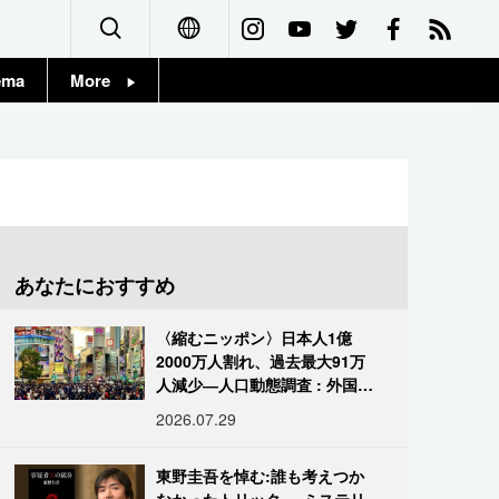
ema
More
English
Topics
简体字
Images
繁體字
People
Français
あなたにおすすめ
東京
Español
〈縮むニッポン〉日本人1億
お知らせ
2000万人割れ、過去最大91万
العربية
人減少―人口動態調査 : 外国人
は400万人突破
2026.07.29
Русский
東野圭吾を悼む:誰も考えつか