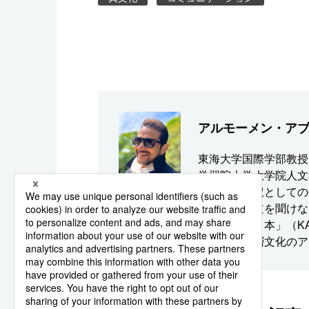
アルモーメン・ア
東海大学国際学部教授
学習院大学大学院人文
省などで通訳としての
アラブ人、道を聞けな
ほど身に付く本」（K
ブ世界～深層文化のア