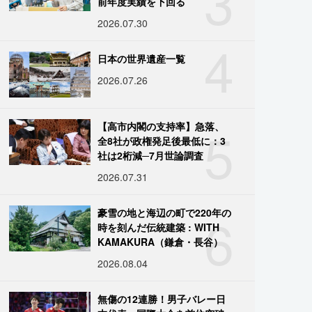
3
前年度実績を下回る
2026.07.30
4
日本の世界遺産一覧
2026.07.26
5
【高市内閣の支持率】急落、
全8社が政権発足後最低に：3
社は2桁減─7月世論調査
2026.07.31
6
豪雪の地と海辺の町で220年の
時を刻んだ伝統建築 : WITH
KAMAKURA（鎌倉・長谷）
2026.08.04
無傷の12連勝！男子バレー日