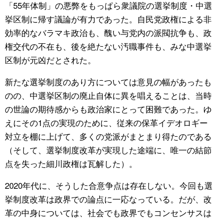
「55年体制」の悪弊をもっぱら衆議院の選挙制度・中選
挙区制に帰す議論が有力であった。自民党政権による非
効率的なバラマキ政治も、醜い与党内の派閥抗争も、政
権交代の不在も、後を絶たない汚職事件も、みな中選挙
区制が元凶だとされた。
新たな選挙制度のあり方については意見の幅があったも
のの、中選挙区制の廃止自体に異を唱えることは、当時
の世論の期待感からも政治家にとって困難であった。ゆ
えにその1点の実現のために、従来の保革イデオロギー
対立を棚に上げて、多くの党派がまとまり得たのである
（そして、選挙制度改革が実現した途端に、唯一の結節
点を失った細川政権は瓦解した）。
2020年代に、そうした合意争点は存在しない。今回も選
挙制度改革は政界での論点に一応なっている。だが、改
革の中身については、社会でも政界でもコンセンサスは