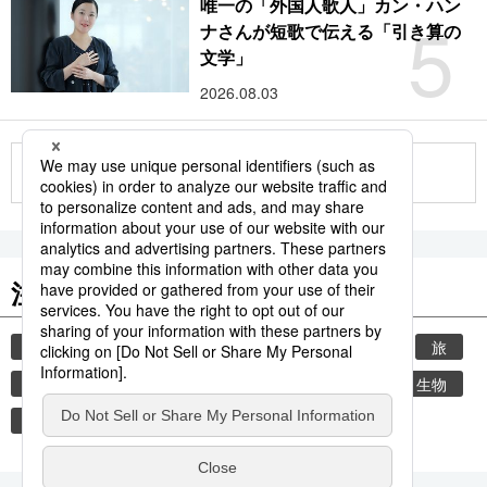
唯一の「外国人歌人」カン・ハン
5
ナさんが短歌で伝える「引き算の
文学」
2026.08.03
もっと見る
注目のキーワード
共同通信ニュース
時事通信ニュース
観光
旅
気象・災害
世界遺産
災害
環境・自然・生物
地震