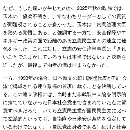
なぜこうした違いが生じたのか。2025年秋の政局では、
玉木の「優柔不断さ」、すなわちリーダーとしての資質
が問題視されることが多かった。玉木は「内閣総理大臣
を務める覚悟はある」と強調する一方で、安全保障やエ
ネルギー政策の面で距離のある立憲民主党との連立に難
色を示した。これに対し、立憲の安住淳幹事長は「きれ
いごとでごまかしているうちは本当ではない」と決断を
迫ったが、最後まで両者の溝は埋まらなかった。
一方、1993年の場合、日本新党の細川護熙代表が7党1会
派で構成される連立政権の首班に就くことを決断してい
る。この連立政権には、当時まだ非武装中立論を明示的
に捨てていなかった日本社会党まで含まれていた点に留
意すべきだろう。いくら立憲民主党が国民民主党に比べ
て左派的といっても、自衛隊や日米安保条約を否定して
いるわけではなく、（自民党出身者である）細川と社会