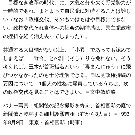
「目標なき改革の時代」に、大義名分を欠く野党勢力が
一時的であれ、まとまって自民党に対峙することは難し
い（なお「政権交代」そのものはもはや目標にできな
い。政権交代それ自体への社会の期待感は、民主党政権
の挫折を経て消え去ってしまった）。
共通する大目標がない以上、「小異」であっても認めて
しまえば、「野合」との誹（そし）りを免れない。そう
考えれば、玉木が首班指名という「毒まんじゅう」に飛
びつかなかったのも十分理解できる。自民党政権持続の
要因について、1個人の性格に帰責しているうちは、次
の政権交代を見ることはできまい。＝文中敬称略
バナー写真：組閣後の記念撮影を終え、首相官邸の庭で
新閣僚と乾杯する細川護熙首相（右から3人目）＝1993
年8月9日、東京・首相官邸（時事）