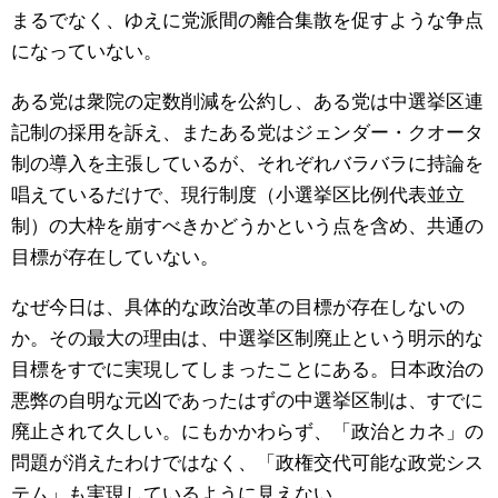
まるでなく、ゆえに党派間の離合集散を促すような争点
になっていない。
ある党は衆院の定数削減を公約し、ある党は中選挙区連
記制の採用を訴え、またある党はジェンダー・クオータ
制の導入を主張しているが、それぞれバラバラに持論を
唱えているだけで、現行制度（小選挙区比例代表並立
制）の大枠を崩すべきかどうかという点を含め、共通の
目標が存在していない。
なぜ今日は、具体的な政治改革の目標が存在しないの
か。その最大の理由は、中選挙区制廃止という明示的な
目標をすでに実現してしまったことにある。日本政治の
悪弊の自明な元凶であったはずの中選挙区制は、すでに
廃止されて久しい。にもかかわらず、「政治とカネ」の
問題が消えたわけではなく、「政権交代可能な政党シス
テム」も実現しているように見えない。