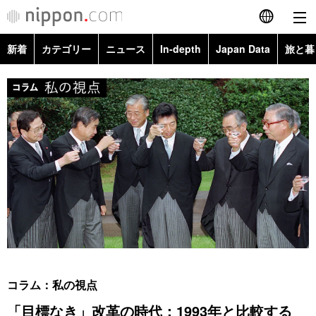
新着
カテゴリー
ニュース
In-depth
Japan Data
旅と暮
English
政治・外交
Topics
简体字
経済・ビジネス
Images
繁體字
カテゴリー
国際・海外
People
Français
政治・外交
ニュース
社会
東京
Español
経済・ビジネス
トップ
In-depth
文化
お知らせ
العربية
国際
アーカイブ
Japan Data
科学・技術
Русский
コラム：私の視点
社会
旅と暮らし
暮らし
「目標なき」改革の時代：1993年と比較する