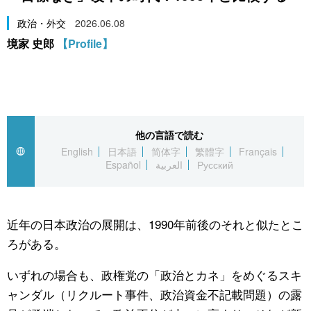
スポーツ・東京2020
文化
動画/Live
政治・外交
2026.06.08
境家 史郎
【Profile】
科学・技術
Books
暮らし
Cinema
他の言語で読む
スポーツ・東京2020
Topics
English
日本語
简体字
繁體字
Français
Español
العربية
Русский
Images
People
近年の日本政治の展開は、1990年前後のそれと似たとこ
ろがある。
東京
いずれの場合も、政権党の「政治とカネ」をめぐるスキ
ャンダル（リクルート事件、政治資金不記載問題）の露
お知らせ