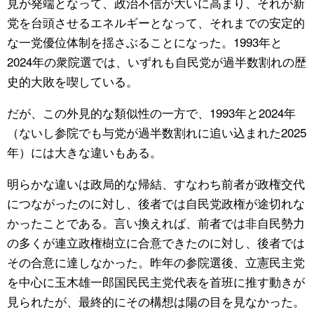
見が発端となって、政治不信が大いに高まり、それが新
党を台頭させるエネルギーとなって、それまでの安定的
公式SNS
な一党優位体制を揺さぶることになった。1993年と
2024年の衆院選では、いずれも自民党が過半数割れの歴
史的大敗を喫している。
だが、この外見的な類似性の一方で、1993年と2024年
（ないし参院でも与党が過半数割れに追い込まれた2025
年）には大きな違いもある。
明らかな違いは政局的な帰結、すなわち前者が政権交代
につながったのに対し、後者では自民党政権が途切れな
かったことである。言い換えれば、前者では非自民勢力
の多くが連立政権樹立に合意できたのに対し、後者では
その合意に達しなかった。昨年の参院選後、立憲民主党
を中心に玉木雄一郎国民民主党代表を首班に推す動きが
見られたが、最終的にその構想は陽の目を見なかった。