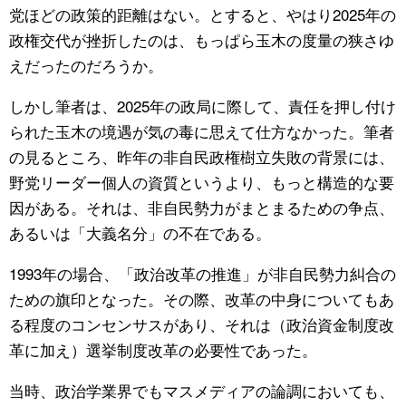
党ほどの政策的距離はない。とすると、やはり2025年の
政権交代が挫折したのは、もっぱら玉木の度量の狭さゆ
えだったのだろうか。
しかし筆者は、2025年の政局に際して、責任を押し付け
られた玉木の境遇が気の毒に思えて仕方なかった。筆者
の見るところ、昨年の非自民政権樹立失敗の背景には、
野党リーダー個人の資質というより、もっと構造的な要
因がある。それは、非自民勢力がまとまるための争点、
あるいは「大義名分」の不在である。
1993年の場合、「政治改革の推進」が非自民勢力糾合の
ための旗印となった。その際、改革の中身についてもあ
る程度のコンセンサスがあり、それは（政治資金制度改
革に加え）選挙制度改革の必要性であった。
当時、政治学業界でもマスメディアの論調においても、