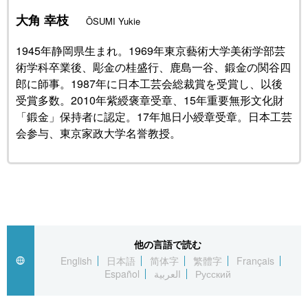
大角 幸枝
ŌSUMI Yukie
公式SNS
1945年静岡県生まれ。1969年東京藝術大学美術学部芸
術学科卒業後、彫金の桂盛行、鹿島一谷、鍛金の関谷四
郎に師事。1987年に日本工芸会総裁賞を受賞し、以後
受賞多数。2010年紫綬褒章受章、15年重要無形文化財
「鍛金」保持者に認定。17年旭日小綬章受章。日本工芸
会参与、東京家政大学名誉教授。
他の言語で読む
English
日本語
简体字
繁體字
Français
Español
العربية
Русский