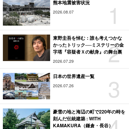
1
熊本地震被害状況
2026.08.07
東野圭吾を悼む：誰も考えつかな
2
かったトリック──ミステリーの金
字塔『容疑者Ｘの献身』の舞台裏
2026.07.29
3
日本の世界遺産一覧
2026.07.26
豪雪の地と海辺の町で220年の時を
4
刻んだ伝統建築 : WITH
KAMAKURA（鎌倉・長谷）