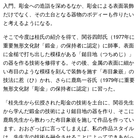
入門。彫金への造詣を深めるなか、彫金による表面装飾
だけでなく、その土台となる器物のボディーも作りたい
と考えるようになる。
そこで今度は桂氏の紹介を得て、関谷四郎氏（1977年に
重要無形文化財「鍛金」の保持者に認定）に師事。表面
に金槌で打ち出した模様がある「鎚目地（つちめじ）」
の器を作る技術を修得する。その後、金属の表面に細か
い布目のような模様を刻んで装飾を施す「布目象嵌」の
技法に惹（ひ）かれ、さらに鹿島一谷氏（1979年に重要
無形文化財「彫金」の保持者に認定）に習った。
「桂先生から伝授された彫金の技術を土台に、関谷先生
から学んだ鍛金の技術により鎚目地の器を作り、そこに
鹿島先生から教わった布目象嵌を施して作品を作ってい
ます。おおざっぱに言ってしまえば、私の作品スタイル
は、先生方の技術を融合させることによってできあがっ