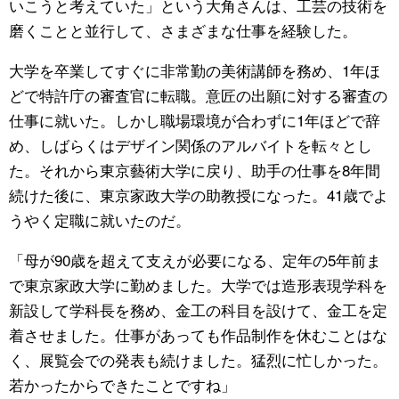
いこうと考えていた」という大角さんは、工芸の技術を
磨くことと並行して、さまざまな仕事を経験した。
大学を卒業してすぐに非常勤の美術講師を務め、1年ほ
どで特許庁の審査官に転職。意匠の出願に対する審査の
仕事に就いた。しかし職場環境が合わずに1年ほどで辞
め、しばらくはデザイン関係のアルバイトを転々とし
た。それから東京藝術大学に戻り、助手の仕事を8年間
続けた後に、東京家政大学の助教授になった。41歳でよ
うやく定職に就いたのだ。
「母が90歳を超えて支えが必要になる、定年の5年前ま
で東京家政大学に勤めました。大学では造形表現学科を
新設して学科長を務め、金工の科目を設けて、金工を定
着させました。仕事があっても作品制作を休むことはな
く、展覧会での発表も続けました。猛烈に忙しかった。
若かったからできたことですね」