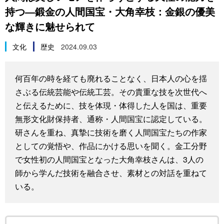
持つ―鍛金の人間国宝・大角幸枝：金銀の優美
スポーツ・東京2020
文化
動画/Live
な輝きに魅せられて
科学・技術
Books
文化
歴史
2024.09.03
暮らし
Cinema
何百年の時を経ても廃れることなく、日本人の心を揺
さぶる伝統芸能や伝統工芸。その貴重な技を次世代へ
スポーツ・東京2020
Topics
と伝えるために、技を体現・体得した人を国は、重要
無形文化財保持者、通称・人間国宝に認定している。
Images
研さんを重ね、真摯に技術を磨く人間国宝たちの作家
としての覚悟や、作品にかける思いを聞く。金工分野
People
で女性初の人間国宝となった大角幸枝さんは、3人の
師から学んだ技術を融合させ、素材との対話を重ねて
東京
いる。
お知らせ