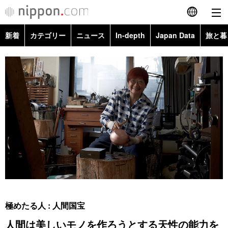
新着
カテゴリー
ニュース
In-depth
Japan Data
旅と暮
English
政治・外交
Topics
简体字
経済・ビジネス
Images
繁體字
カテゴリー
国際・海外
People
Français
政治・外交
ニュース
社会
東京
Español
経済・ビジネス
トップ
In-depth
文化
お知らせ
العربية
国際
アーカイブ
Japan Data
科学・技術
Русский
極めたる人 : 人間国宝
社会
旅と暮らし
暮らし
人間は美しいモノを作ろうとする天性の能力を