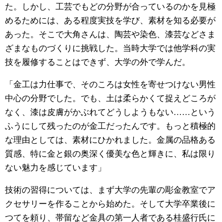
た。しかし、工芸でもどの分野が合っているのかを見極
めるためには、ある程度実技を学び、素材を知る必要が
あった。そこで大角さんは、陶芸や染色、漆芸などさま
ざまなものづくりに挑戦した。当時大学では他学科の実
技を履修することはできず、大学の外で学んだ。
「金工は力仕事で、そのころは女性を寄せつけない男性
中心の分野でした。でも、土は柔らかくて捉えどころが
なく、漆は皮膚がかぶれてどうしようもない……という
ふうにして残ったのが金工だったんです。もっと積極的
な理由としては、素材にひかれました。金属の品格ある
質感、特に金と銀の奥深く優美な色と輝きに、私は限り
ない魅力を感じています」
技術の習得については、まず大学の先輩の彫金教室でア
クセサリーを作ることから始めた。そして大学卒業後に
つてを頼り、帯留など金具の第一人者である桂盛行氏に