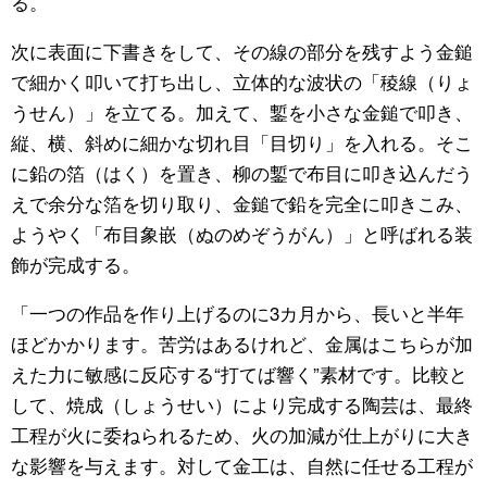
る。
次に表面に下書きをして、その線の部分を残すよう金鎚
で細かく叩いて打ち出し、立体的な波状の「稜線（りょ
うせん）」を立てる。加えて、鏨を小さな金鎚で叩き、
縦、横、斜めに細かな切れ目「目切り」を入れる。そこ
に鉛の箔（はく）を置き、柳の鏨で布目に叩き込んだう
えで余分な箔を切り取り、金鎚で鉛を完全に叩きこみ、
ようやく「布目象嵌（ぬのめぞうがん）」と呼ばれる装
飾が完成する。
「一つの作品を作り上げるのに3カ月から、長いと半年
ほどかかります。苦労はあるけれど、金属はこちらが加
えた力に敏感に反応する“打てば響く”素材です。比較と
して、焼成（しょうせい）により完成する陶芸は、最終
工程が火に委ねられるため、火の加減が仕上がりに大き
な影響を与えます。対して金工は、自然に任せる工程が