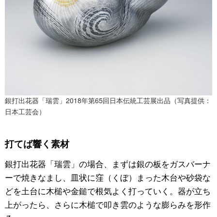
銀打出花器「瑞雲」2018年第65回日本伝統工芸展出品（写真提供：
日本工芸会）
打てば響く素材
銀打出花器「瑞雲」の場合、まずは銀の板をガスバーナ
ーで焼きなまし、皿状に窪（くぼ）まった木台や砂袋な
どを土台に木槌や金鎚で根気よく打っていく。器が立ち
上がったら、さらに木槌で叩き雲のような膨らみを形作