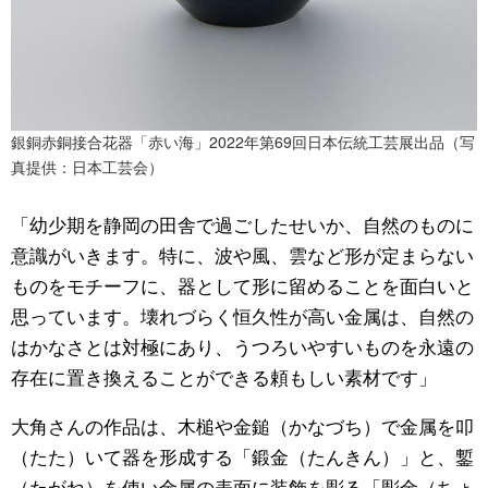
銀銅赤銅接合花器「赤い海」2022年第69回日本伝統工芸展出品（写
真提供：日本工芸会）
「幼少期を静岡の田舎で過ごしたせいか、自然のものに
意識がいきます。特に、波や風、雲など形が定まらない
ものをモチーフに、器として形に留めることを面白いと
思っています。壊れづらく恒久性が高い金属は、自然の
はかなさとは対極にあり、うつろいやすいものを永遠の
存在に置き換えることができる頼もしい素材です」
大角さんの作品は、木槌や金鎚（かなづち）で金属を叩
（たた）いて器を形成する「鍛金（たんきん）」と、鏨
（たがね）を使い金属の表面に装飾を彫る「彫金（ちょ