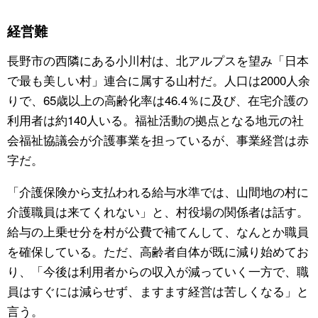
経営難
長野市の西隣にある小川村は、北アルプスを望み「日本
で最も美しい村」連合に属する山村だ。人口は2000人余
りで、65歳以上の高齢化率は46.4％に及び、在宅介護の
利用者は約140人いる。福祉活動の拠点となる地元の社
会福祉協議会が介護事業を担っているが、事業経営は赤
字だ。
「介護保険から支払われる給与水準では、山間地の村に
介護職員は来てくれない」と、村役場の関係者は話す。
給与の上乗せ分を村が公費で補てんして、なんとか職員
を確保している。ただ、高齢者自体が既に減り始めてお
り、「今後は利用者からの収入が減っていく一方で、職
員はすぐには減らせず、ますます経営は苦しくなる」と
言う。