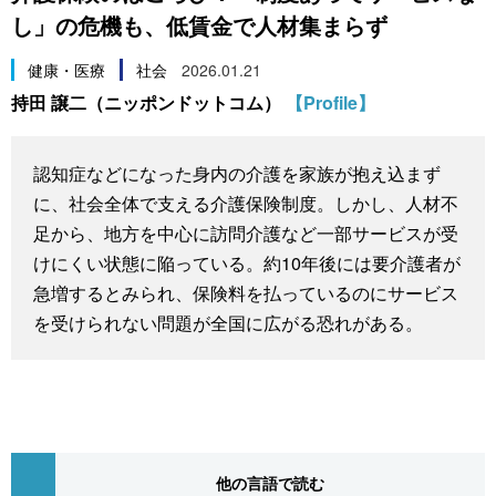
し」の危機も、低賃金で人材集まらず
スポーツ・東京2020
文化
動画/Live
健康・医療
社会
2026.01.21
科学・技術
Books
持田 譲二（ニッポンドットコム）
【Profile】
暮らし
Cinema
認知症などになった身内の介護を家族が抱え込まず
に、社会全体で支える介護保険制度。しかし、人材不
スポーツ・東京2020
Topics
足から、地方を中心に訪問介護など一部サービスが受
けにくい状態に陥っている。約10年後には要介護者が
Images
急増するとみられ、保険料を払っているのにサービス
を受けられない問題が全国に広がる恐れがある。
People
東京
お知らせ
他の言語で読む