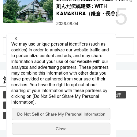
5
刻んだ伝統建築 : WITH
KAMAKURA（鎌倉・長谷）
2026.08.04
もっと見る
注目のキーワード
共同通信ニュース
気象・災害
災害
気象庁
地震
津波
熊本
熊本地震
books
観光