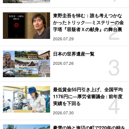
東野圭吾を悼む：誰も考えつかな
2
かったトリック──ミステリーの金
字塔『容疑者Ｘの献身』の舞台裏
2026.07.29
3
日本の世界遺産一覧
2026.07.26
最低賃金55円引き上げ、全国平均
4
1176円に―厚労省審議会 : 前年度
実績を下回る
2026.07.30
豪雪の地と海辺の町で220年の時を