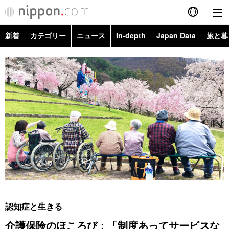
新着
カテゴリー
ニュース
In-depth
Japan Data
旅と暮
English
政治・外交
Topics
简体字
経済・ビジネス
Images
繁體字
カテゴリー
国際・海外
People
Français
政治・外交
ニュース
社会
東京
Español
経済・ビジネス
トップ
In-depth
文化
お知らせ
العربية
国際
アーカイブ
Japan Data
科学・技術
Русский
認知症と生きる
社会
旅と暮らし
暮らし
介護保険のほころび：「制度あってサービスな