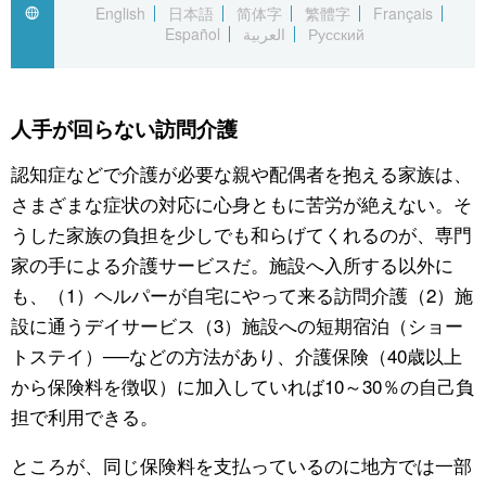
English
日本語
简体字
繁體字
Français
Español
العربية
Русский
公式SNS
人手が回らない訪問介護
認知症などで介護が必要な親や配偶者を抱える家族は、
さまざまな症状の対応に心身ともに苦労が絶えない。そ
うした家族の負担を少しでも和らげてくれるのが、専門
家の手による介護サービスだ。施設へ入所する以外に
も、（1）ヘルパーが自宅にやって来る訪問介護（2）施
設に通うデイサービス（3）施設への短期宿泊（ショー
トステイ）──などの方法があり、介護保険（40歳以上
から保険料を徴収）に加入していれば10～30％の自己負
担で利用できる。
ところが、同じ保険料を支払っているのに地方では一部