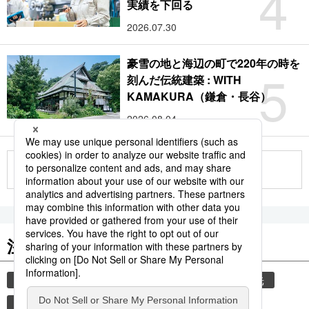
4
実績を下回る
2026.07.30
豪雪の地と海辺の町で220年の時を
5
刻んだ伝統建築 : WITH
KAMAKURA（鎌倉・長谷）
2026.08.04
もっと見る
注目のキーワード
共同通信ニュース
気象・災害
災害
観光
気象庁
津波
地震
旅
熊本