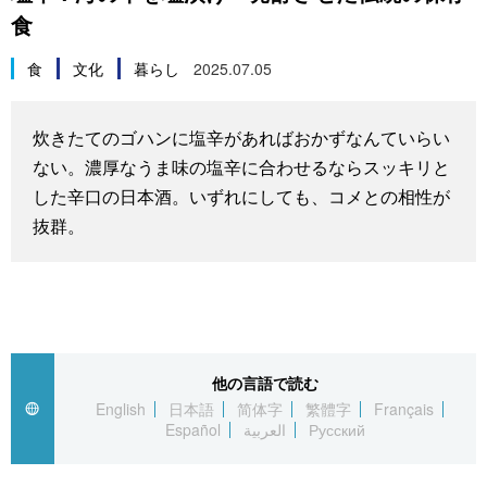
食
スポーツ・東京2020
文化
動画/Live
食
文化
暮らし
2025.07.05
科学・技術
Books
炊きたてのゴハンに塩辛があればおかずなんていらい
暮らし
Cinema
ない。濃厚なうま味の塩辛に合わせるならスッキリと
した辛口の日本酒。いずれにしても、コメとの相性が
スポーツ・東京2020
Topics
抜群。
Images
People
他の言語で読む
東京
English
日本語
简体字
繁體字
Français
Español
العربية
Русский
お知らせ