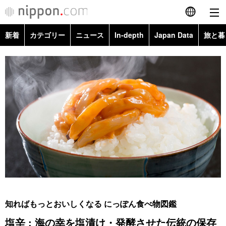
新着
カテゴリー
ニュース
In-depth
Japan Data
旅と暮
English
政治・外交
Topics
简体字
経済・ビジネス
Images
繁體字
カテゴリー
国際・海外
People
Français
政治・外交
ニュース
社会
東京
Español
経済・ビジネス
トップ
In-depth
文化
お知らせ
العربية
国際
アーカイブ
Japan Data
科学・技術
Русский
知ればもっとおいしくなる にっぽん食べ物図鑑
社会
旅と暮らし
暮らし
塩辛 : 海の幸を塩漬け・発酵させた伝統の保存