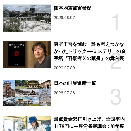
1
熊本地震被害状況
2026.08.07
東野圭吾を悼む：誰も考えつかな
2
かったトリック──ミステリーの金
字塔『容疑者Ｘの献身』の舞台裏
2026.07.29
3
日本の世界遺産一覧
2026.07.26
最低賃金55円引き上げ、全国平均
1176円に―厚労省審議会 : 前年度