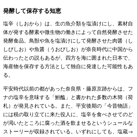
発酵して保存する知恵
公式SNS
塩辛（しおから）は、生の魚介類を塩漬けにし、素材自
体が発する酵素や微生物の働きによって自然発酵させた
発酵食品。鳥獣や魚を塩漬けにして発酵させた肉醤（し
しびしお）や魚醤（うおびしお）が奈良時代に中国から
伝わったとの説もあるが、四方を海に囲まれた日本で、
海産物を保存する方法として独自に発達した可能性もあ
る。
平安時代以前の都があった奈良県・藤原京跡からは、フ
ナの塩辛を意味する「鮒醢」と書かれた多数の木簡（荷
札）が発見されている。また、平安後期の「今昔物語」
には税の取り立てに来た役人に、塩辛を食べさせてのど
が渇いたところに腐った酒を飲ませるというシュールな
ストーリーが収録されている。いずれにしても、塩蔵→