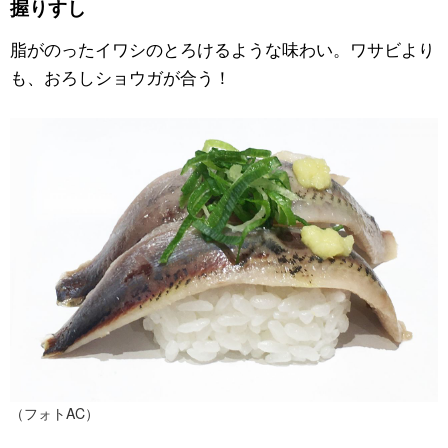
握りすし
公式SNS
脂がのったイワシのとろけるような味わい。ワサビより
も、おろしショウガが合う！
（フォトAC）