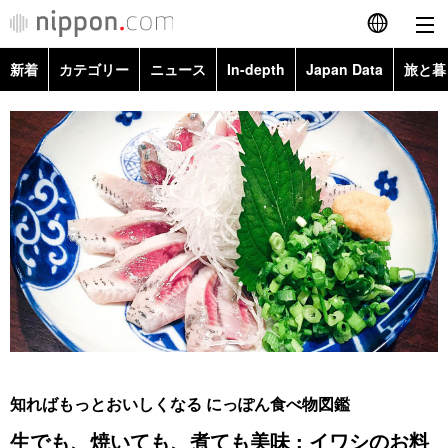
新着
カテゴリー
ニュース
In-depth
Japan Data
旅と暮
English
政治・外交
Topics
简体字
経済・ビジネス
Images
繁體字
カテゴリー
国際・海外
People
Français
政治・外交
ニュース
社会
東京
Español
経済・ビジネス
トップ
In-depth
文化
お知らせ
العربية
国際
アーカイブ
Japan Data
科学・技術
Русский
知ればもっとおいしくなる にっぽん食べ物図鑑
社会
旅と暮らし
暮らし
生でも、焼いても、煮ても美味 : イワシのお料