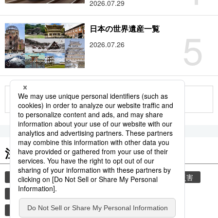
2026.07.29
5
日本の世界遺産一覧
2026.07.26
もっと見る
注目のキーワード
共同通信ニュース
気象庁
気象・災害
災害
津波
地震
熊本
熊本地震
観光
世界遺産