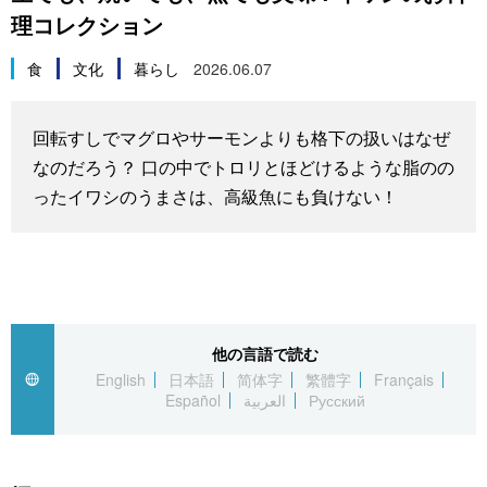
理コレクション
スポーツ・東京2020
文化
動画/Live
食
文化
暮らし
2026.06.07
科学・技術
Books
回転すしでマグロやサーモンよりも格下の扱いはなぜ
暮らし
Cinema
なのだろう？ 口の中でトロリとほどけるような脂のの
ったイワシのうまさは、高級魚にも負けない！
スポーツ・東京2020
Topics
Images
People
他の言語で読む
English
日本語
简体字
繁體字
Français
Español
العربية
Русский
東京
お知らせ