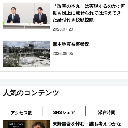
「改革の本丸」は実現するのか : 何
度も俎上に載せられては消えてき
た給付付き税額控除
2026.07.23
熊本地震被害状況
2026.08.05
人気のコンテンツ
SNSシェア
滞在時間
アクセス数
東野圭吾を悼む：誰も考えつかな