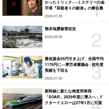
1
かったトリック──ミステリーの金
字塔『容疑者Ｘの献身』の舞台裏
2026.07.29
2
熊本地震被害状況
2026.08.05
最低賃金55円引き上げ、全国平均
3
1176円に―厚労省審議会 : 前年度
実績を下回る
2026.07.30
新幹線に新たな検査用車両
4
「SOAR」2029年度に導入へ : ド
クターイエローは27年1月に引退