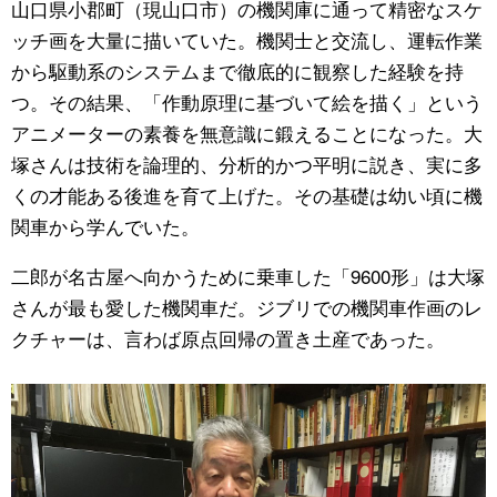
山口県小郡町（現山口市）の機関庫に通って精密なスケ
ッチ画を大量に描いていた。機関士と交流し、運転作業
から駆動系のシステムまで徹底的に観察した経験を持
つ。その結果、「作動原理に基づいて絵を描く」という
アニメーターの素養を無意識に鍛えることになった。大
塚さんは技術を論理的、分析的かつ平明に説き、実に多
くの才能ある後進を育て上げた。その基礎は幼い頃に機
関車から学んでいた。
二郎が名古屋へ向かうために乗車した「9600形」は大塚
さんが最も愛した機関車だ。ジブリでの機関車作画のレ
クチャーは、言わば原点回帰の置き土産であった。