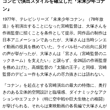
コンビで演出スタイルを確立した『未来少年コナ
ン』
1977年、テレビシリーズ『未来少年コナン』（78年放
送）を初演出することになった宮崎監督は、大塚さんを
作画監督に招くことを条件として提示。同作品の制作は
日本アニメーションであったが、大塚さんは当時シンエ
イ動画の役員を務めていた。ライバル社への出向に反対
の声が挙がったが、大塚さんは「宮さん（宮崎監督のニ
ックネーム）を支えたい」と譲らず、全26話の作画監督
を務め上げた。高畑監督の『太陽の王子』と同様、宮崎
監督のデビュー作も大塚さんの尽力抜きには語れない。
『コナン』を起点とする宮崎演出の最大の特徴に、奥行
きのある立体的空間設計と臨場感、ダイナミックなアク
ションやエフェクト（特に空中戦や巨大生物との格闘）
が挙げられる。それらは東映動画の各長編で大塚さんが