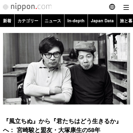
新着
カテゴリー
ニュース
In-depth
Japan Data
旅と暮
English
政治・外交
Topics
简体字
経済・ビジネス
Images
繁體字
カテゴリー
国際・海外
People
Français
政治・外交
ニュース
社会
東京
Español
経済・ビジネス
トップ
In-depth
文化
お知らせ
العربية
国際
アーカイブ
Japan Data
科学・技術
Русский
『風立ちぬ』から『君たちはどう生きるか』
社会
旅と暮らし
暮らし
へ： 宮崎駿と盟友・大塚康生の58年