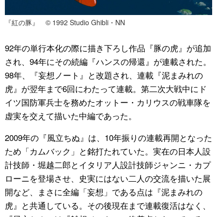
『紅の豚』 © 1992 Studio Ghibli・NN
92年の単行本化の際に描き下ろし作品『豚の虎』が追加
され、94年にその続編『ハンスの帰還』が連載された。
98年、『妄想ノート』と改題され、連載『泥まみれの
虎』が翌年まで6回にわたって連載。第二次大戦中にド
イツ国防軍兵士を務めたオットー・カリウスの戦車隊を
虚実を交えて描いた中編であった。
2009年の『風立ちぬ』は、10年振りの連載再開となった
ため「カムバック」と銘打たれていた。実在の日本人設
計技師・堀越二郎とイタリア人設計技師ジャンニ・カプ
ローニを登場させ、史実にはない二人の交流を描いた展
開など、まさに全編「妄想」である点は『泥まみれの
虎』と共通している。その後現在まで連載復活はなく、