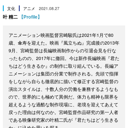
スポーツ・東京2020
文化
動画/Live
文化
アニメ
2021.08.27
叶 精二
【Profile】
科学・技術
Books
アニメーション映画監督宮崎駿氏は2021年1月で80
暮らし
Cinema
歳、傘寿を迎えた。映画『風立ちぬ』完成後の2013年
9月、宮崎監督は長編映画制作からの引退会見を行な
スポーツ・東京2020
Topics
ったものの、2017年に撤回。今は新作長編映画『君た
ちはどう生きるか』の制作に取り組んでいる。長編ア
Images
ニメーションは集団の分業で制作される。先頭で指揮
をしながら自らも徹底的に描いて修正する宮崎監督の
演出スタイルは、十数人分の労働を兼務するようなも
People
ので、世界的にも極めて異例だ。体力も精神も限界を
超えるような過酷な制作現場に、老境を迎えてあえて
東京
戻った理由は何なのか。宮崎監督作品研究の第一人者
である映像研究家の叶精二氏が『君たちはどう生きる
お知らせ
か』に込めた思いを探る。