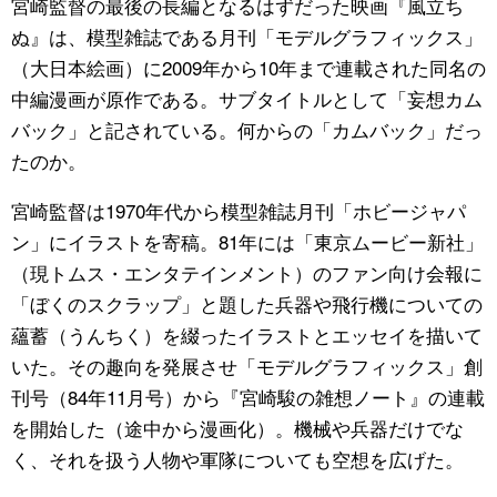
宮崎監督の最後の長編となるはずだった映画『風立ち
ぬ』は、模型雑誌である月刊「モデルグラフィックス」
（大日本絵画）に2009年から10年まで連載された同名の
中編漫画が原作である。サブタイトルとして「妄想カム
バック」と記されている。何からの「カムバック」だっ
たのか。
宮崎監督は1970年代から模型雑誌月刊「ホビージャパ
ン」にイラストを寄稿。81年には「東京ムービー新社」
（現トムス・エンタテインメント）のファン向け会報に
「ぼくのスクラップ」と題した兵器や飛行機についての
蘊蓄（うんちく）を綴ったイラストとエッセイを描いて
いた。その趣向を発展させ「モデルグラフィックス」創
刊号（84年11月号）から『宮崎駿の雑想ノート』の連載
を開始した（途中から漫画化）。機械や兵器だけでな
く、それを扱う人物や軍隊についても空想を広げた。