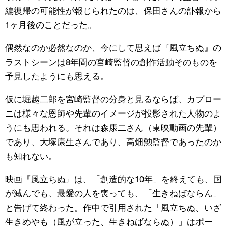
編復帰の可能性が報じられたのは、保田さんの訃報から
1ヶ月後のことだった。
偶然なのか必然なのか、今にして思えば『風立ちぬ』の
ラストシーンは8年間の宮崎監督の創作活動そのものを
予見したようにも思える。
仮に堀越二郎を宮崎監督の分身と見るならば、カプロー
ニは様々な恩師や先輩のイメージが投影された人物のよ
うにも思われる。それは森康二さん（東映動画の先輩）
であり、大塚康生さんであり、高畑勲監督であったのか
も知れない。
映画『風立ちぬ』は、「創造的な10年」を終えても、国
が滅んでも、最愛の人を喪っても、「生きねばならん」
と告げて終わった。作中で引用された「風立ちぬ、いざ
生きめやも（風が立った、生きねばならぬ）」はポー