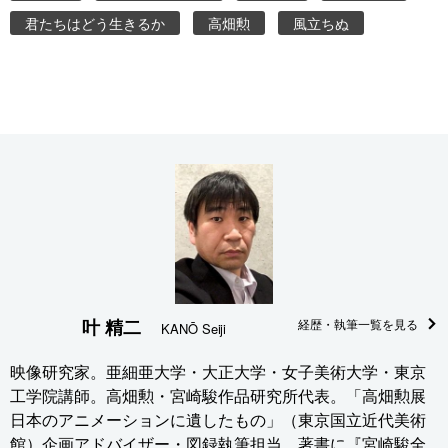
君たちはどう生きるか
高畑勲
風立ちぬ
叶 精二
経歴・執筆一覧を見る
KANŌ Seiji
映像研究家。亜細亜大学・大正大学・女子美術大学・東京
工学院講師。高畑勲・宮崎駿作品研究所代表。「高畑勲展
日本のアニメーションに遺したもの」（東京国立近代美術
館）企画アドバイザー・図録執筆担当。著書に『宮崎駿全