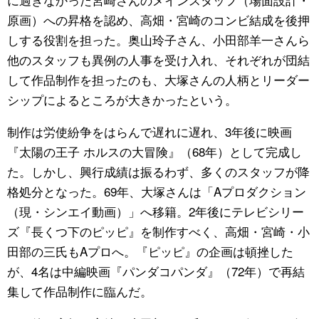
原画）への昇格を認め、高畑・宮崎のコンビ結成を後押
しする役割を担った。奥山玲子さん、小田部羊一さんら
他のスタッフも異例の人事を受け入れ、それぞれが団結
して作品制作を担ったのも、大塚さんの人柄とリーダー
シップによるところが大きかったという。
制作は労使紛争をはらんで遅れに遅れ、3年後に映画
『太陽の王子 ホルスの大冒険』（68年）として完成し
た。しかし、興行成績は振るわず、多くのスタッフが降
格処分となった。69年、大塚さんは「Aプロダクション
（現・シンエイ動画）」へ移籍。2年後にテレビシリー
ズ『長くつ下のピッピ』を制作すべく、高畑・宮崎・小
田部の三氏もAプロへ。『ピッピ』の企画は頓挫した
が、4名は中編映画『パンダコパンダ』（72年）で再結
集して作品制作に臨んだ。