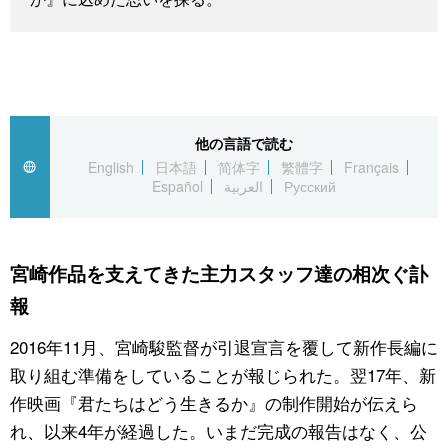
公式SNS
他の言語で読む
English
日本語
简体字
繁體字
Français
Español
العربية
Русский
宮崎作品を支えてきた主力スタッフ達の相次ぐ訃
報
2016年11月、宮崎駿監督が引退宣言を覆して新作長編に
取り組む準備をしていることが報じられた。翌17年、新
作映画『君たちはどう生きるか』の制作開始が伝えら
れ、以来4年が経過した。いまだ完成の報告はなく、公