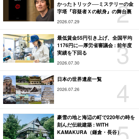
2
かったトリック──ミステリーの金
字塔『容疑者Ｘの献身』の舞台裏
2026.07.29
最低賃金55円引き上げ、全国平均
3
1176円に―厚労省審議会 : 前年度
実績を下回る
2026.07.30
4
日本の世界遺産一覧
2026.07.26
豪雪の地と海辺の町で220年の時を
5
刻んだ伝統建築 : WITH
KAMAKURA（鎌倉・長谷）