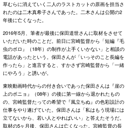
草むらに消えていく二人のラストカットの原画を担当さ
れたのは二木真希子さんであった。二木さんは公開の2
年後に亡くなった。
2016年5月、筆者が最後に保田道世さんに取材をさせて
いただいた時のことだ。前日に宮崎監督から「短編『毛
虫のボロ』（18年）の制作が上手くいかない」と相談の
電話があったという。保田さんが「いっそのこと長編を
作ったら」と進言すると、すかさず宮崎監督から「一緒
にやろう」と誘いが。
東映動画時代からの付き合いであった保田さんは『崖の
上のポニョ』（08年）の後に第一線から退かれたもの
の、宮崎監督たっての希望で『風立ちぬ』の色彩設計の
仕事をやり遂げていた。保田さんは「私はもう現場には
立てないから、若い人とやればいい」と答えたそうだ。
取材の5ヶ月後、保田さんは亡くなった。宮崎監督の長