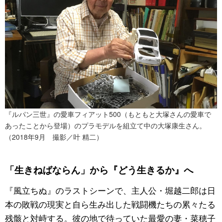
『ルパン三世』の愛車フィアット500（もともと大塚さんの愛車で
あったことから登場）のプラモデルを組立て中の大塚康生さん。
（2018年9月 撮影／叶 精二）
「生きねばならん」から『どう生きるか』へ
『風立ちぬ』のラストシーンで、主人公・堀越二郎は日
本の敗戦の現実と自ら生み出した戦闘機たちの累々たる
残骸と対峙する。彼の地で待っていた最愛の妻・菜穂子