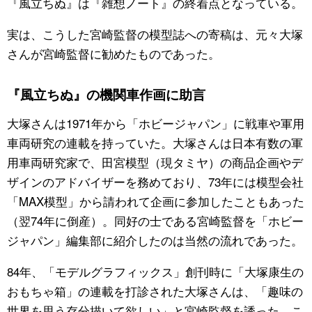
『風立ちぬ』は『雑想ノート』の終着点となっている。
実は、こうした宮崎監督の模型誌への寄稿は、元々大塚
さんが宮崎監督に勧めたものであった。
『風立ちぬ』の機関車作画に助言
大塚さんは1971年から「ホビージャパン」に戦車や軍用
車両研究の連載を持っていた。大塚さんは日本有数の軍
用車両研究家で、田宮模型（現タミヤ）の商品企画やデ
ザインのアドバイザーを務めており、73年には模型会社
「MAX模型」から請われて企画に参加したこともあった
（翌74年に倒産）。同好の士である宮崎監督を「ホビー
ジャパン」編集部に紹介したのは当然の流れであった。
84年、「モデルグラフィックス」創刊時に「大塚康生の
おもちゃ箱」の連載を打診された大塚さんは、「趣味の
世界を思う存分描いて欲しい」と宮崎監督を誘った。こ