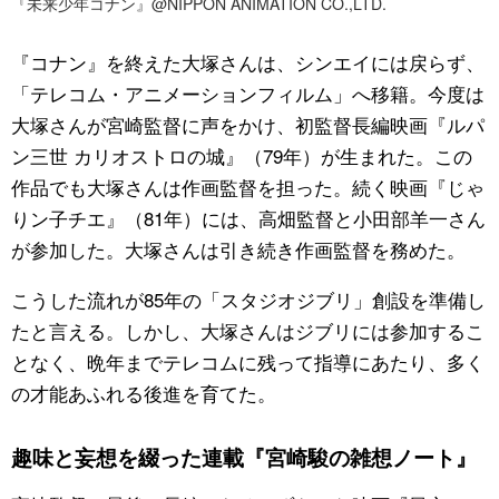
『未来少年コナン』@NIPPON ANIMATION CO.,LTD.
『コナン』を終えた大塚さんは、シンエイには戻らず、
「テレコム・アニメーションフィルム」へ移籍。今度は
大塚さんが宮崎監督に声をかけ、初監督長編映画『ルパ
ン三世 カリオストロの城』（79年）が生まれた。この
作品でも大塚さんは作画監督を担った。続く映画『じゃ
りン子チエ』（81年）には、高畑監督と小田部羊一さん
が参加した。大塚さんは引き続き作画監督を務めた。
こうした流れが85年の「スタジオジブリ」創設を準備し
たと言える。しかし、大塚さんはジブリには参加するこ
となく、晩年までテレコムに残って指導にあたり、多く
の才能あふれる後進を育てた。
趣味と妄想を綴った連載『宮崎駿の雑想ノート』