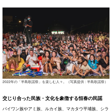
2022年の「半島歌謡祭」を楽しむ人々。（写真提供 : 半島歌謡祭）
交じり合った民族・文化を象徴する恒春の民謡
パイワン族やアミ族、ルカイ族、マカタウ平埔族、シラ