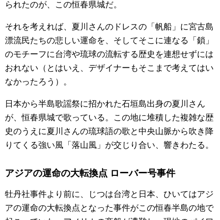
られたのが、この恒春県城だ。
それを考えれば、夏川さんのドレスの「帆船」に宮古島
漂流民たちの悲しい運命を、そしてそこに連なる「鎖」
のモチーフに台湾や琉球の流転する歴史を連想せずには
おれない（とはいえ、デザイナーもそこまで考えてはい
なかったろう）。
日本から半島歌謡祭に招かれた石垣島出身の夏川さん
が、恒春県城で歌っている。この地に堆積した複雑な歴
史のうえに夏川さんの琉球語の歌と中央山脈から吹き降
りてくる強い風「落山風」が交じり合い、響きわたる。
アジアの運命の大転換点 ローバー号事件
牡丹社事件より前に、じつは台湾と日本、ひいてはアジ
アの運命の大転換点となった事件がこの恒春半島の地で