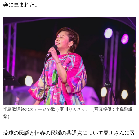
会に恵まれた。
半島歌謡祭のステージで歌う夏川りみさん。（写真提供 : 半島歌謡
祭）
琉球の民謡と恒春の民謡の共通点について夏川さんに尋