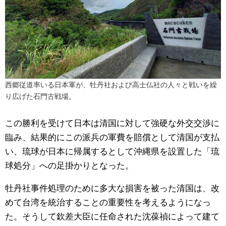
西郷従道率いる日本軍が、牡丹社および高士仏社の人々と戦いを繰
り広げた石門古戦場。
この勝利を受けて日本は清国に対して強硬な外交交渉に
臨み、結果的にこの派兵の軍費を賠償として清国が支払
い、琉球が日本に帰属するとして沖縄県を設置した「琉
球処分」への足掛かりとなった。
牡丹社事件処理のために多大な損害を被った清国は、改
めて台湾を統治することの重要性を考えるようになっ
た。そうして欽差大臣に任命された沈葆禎によって建て