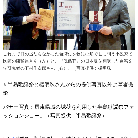
これまで日の当たらなかった台湾史を物語の形で世に問う小説家で
医師の陳耀昌さん（左）と、『傀儡花』の日本版を翻訳した台湾文
学研究者の下村作次郎さん（右）。（写真提供：楊明珠）
※ 半島歌謡祭と楊明珠さんからの提供写真以外は筆者撮
影
バナー写真：屏東県城の城壁を利用した半島歌謡祭ファ
ッションショー。（写真提供 : 半島歌謡祭）