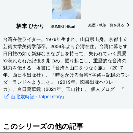
栖来 ひかり
経歴・執筆一覧を見る
SUMIKI Hikari
台湾在住ライター。1976年生まれ、山口県出身。京都市立
芸術大学美術学部卒。2006年より台湾在住。台湾に暮らす
日日旅の如く新鮮なまなざしを持って、失われていく風景
や忘れられた記憶を見つめ、掘り起こし、重層的な台湾の
魅力を伝える。著書に『台湾と山口をつなぐ旅』（2017
年、西日本出版社）、『時をかける台湾Y字路～記憶のワン
ダーランドへようこそ』（2019年、図書出版ヘウレー
カ）、台日萬華鏡（2021年、玉山社）。 個人ブログ：『
台北歳時記～taipei story
』
このシリーズの他の記事