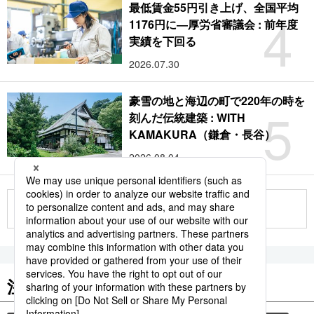
最低賃金55円引き上げ、全国平均
4
1176円に―厚労省審議会 : 前年度
実績を下回る
2026.07.30
豪雪の地と海辺の町で220年の時を
5
刻んだ伝統建築 : WITH
KAMAKURA（鎌倉・長谷）
2026.08.04
もっと見る
注目のキーワード