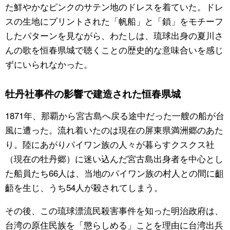
た鮮やかなピンクのサテン地のドレスを着ていた。ドレ
スの生地にプリントされた「帆船」と「鎖」をモチーフ
したパターンを見ながら、わたしは、琉球出身の夏川さ
んの歌を恒春県城で聴くことの歴史的な意味合いを感じ
ずにいられなかった。
牡丹社事件の影響で建造された恒春県城
1871年、那覇から宮古島へ戻る途中だった一艘の船が台
風に遭った。流れ着いたのは現在の屏東県満洲郷のあた
り。陸にあがりパイワン族の人々が暮らすクスクス社
（現在の牡丹郷）に迷い込んだ宮古島出身者を中心とし
た船員たち66人は、当地のパイワン族の村人との間に齟
齬を生じ、うち54人が殺されてしまう。
その後、この琉球漂流民殺害事件を知った明治政府は、
台湾の原住民族を「懲らしめる」ことを理由に台湾出兵