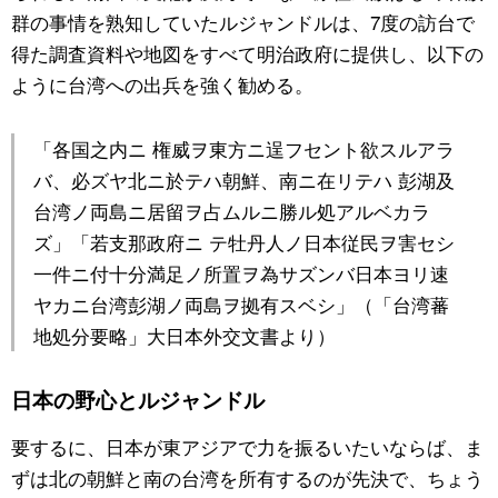
群の事情を熟知していたルジャンドルは、7度の訪台で
得た調査資料や地図をすべて明治政府に提供し、以下の
ように台湾への出兵を強く勧める。
「各国之内ニ 権威ヲ東方ニ逞フセント欲スルアラ
バ、必ズヤ北ニ於テハ朝鮮、南ニ在リテハ 彭湖及
台湾ノ両島ニ居留ヲ占ムルニ勝ル処アルベカラ
ズ」「若支那政府ニ テ牡丹人ノ日本従民ヲ害セシ
一件ニ付十分満足ノ所置ヲ為サズンバ日本ヨリ速
ヤカニ台湾彭湖ノ両島ヲ拠有スベシ」（「台湾蕃
地処分要略」大日本外交文書より）
日本の野心とルジャンドル
要するに、日本が東アジアで力を振るいたいならば、ま
ずは北の朝鮮と南の台湾を所有するのが先決で、ちょう