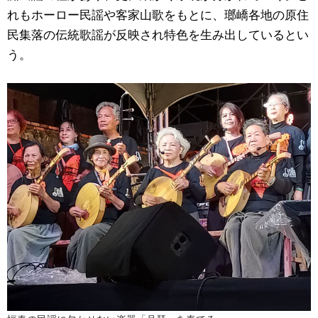
れもホーロー民謡や客家山歌をもとに、瑯嶠各地の原住
民集落の伝統歌謡が反映され特色を生み出しているとい
う。