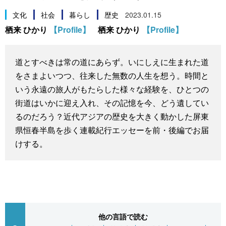
スポーツ・東京2020
文化
動画/Live
文化
社会
暮らし
歴史
2023.01.15
栖来 ひかり
【Profile】
栖来 ひかり
【Profile】
科学・技術
Books
道とすべきは常の道にあらず。いにしえに生まれた道
暮らし
Cinema
をさまよいつつ、往来した無数の人生を想う。時間と
いう永遠の旅人がもたらした様々な経験を、ひとつの
スポーツ・東京2020
Topics
街道はいかに迎え入れ、その記憶を今、どう遺してい
るのだろう？近代アジアの歴史を大きく動かした屏東
Images
県恒春半島を歩く連載紀行エッセーを前・後編でお届
けする。
People
東京
お知らせ
他の言語で読む