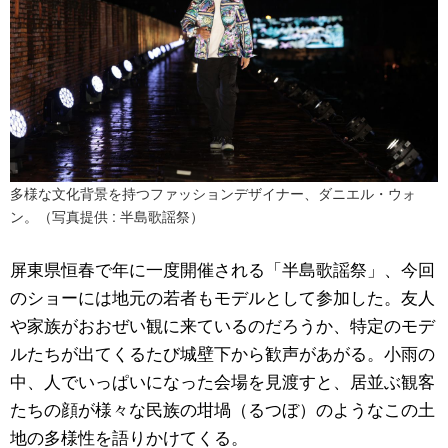
多様な文化背景を持つファッションデザイナー、ダニエル・ウォ
ン。（写真提供 : 半島歌謡祭）
屏東県恒春で年に一度開催される「半島歌謡祭」、今回
のショーには地元の若者もモデルとして参加した。友人
や家族がおおぜい観に来ているのだろうか、特定のモデ
ルたちが出てくるたび城壁下から歓声があがる。小雨の
中、人でいっぱいになった会場を見渡すと、居並ぶ観客
たちの顔が様々な民族の坩堝（るつぼ）のようなこの土
地の多様性を語りかけてくる。