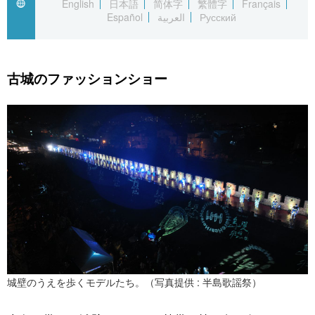
English
日本語
简体字
繁體字
Français
Español
العربية
Русский
公式SNS
古城のファッションショー
城壁のうえを歩くモデルたち。（写真提供 : 半島歌謡祭）