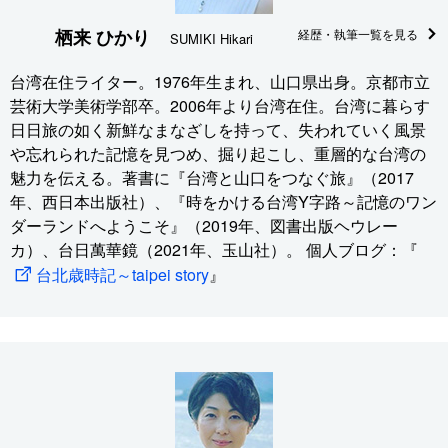
栖来 ひかり
経歴・執筆一覧を見る
SUMIKI Hikari
台湾在住ライター。1976年生まれ、山口県出身。京都市立
芸術大学美術学部卒。2006年より台湾在住。台湾に暮らす
日日旅の如く新鮮なまなざしを持って、失われていく風景
や忘れられた記憶を見つめ、掘り起こし、重層的な台湾の
魅力を伝える。著書に『台湾と山口をつなぐ旅』（2017
年、西日本出版社）、『時をかける台湾Y字路～記憶のワン
ダーランドへようこそ』（2019年、図書出版ヘウレー
カ）、台日萬華鏡（2021年、玉山社）。 個人ブログ：『
台北歳時記～taipei story
』