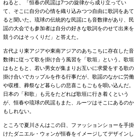
ねると、「恒春の民謡は7つの旋律から成り立ってい
て、そこに自分の心情を織り込みつつ自由に歌詞をあて
ると聞いた。琉球の伝統的な民謡にも音数律があり、民
謡の大会でも参加者は自分の好きな歌詞をのせて出来を
競うのはそっくりだ」と答えた。
古代より東アジアや東南アジアのあちこちに存在した音
数律に従って歌を掛け合う風習を「歌垣」という。歌垣
はもともと、若い男女が集まりお互いに求愛をする歌の
掛け合いでカップルを作る行事だが、歌謡のなかに労働
や収穫、葬祭など暮らしの悲喜こもごもを唄い込んだ。
日本の「和歌」も元をたどれば歌垣に行き着くという
が、恒春や琉球の民謡もまた、ルーツはそこにあるのか
もしれない。
ところで夏川さんはこの日、ファッションショーを手掛
けたダニエル・ウォンが恒春をイメージしてデザインし