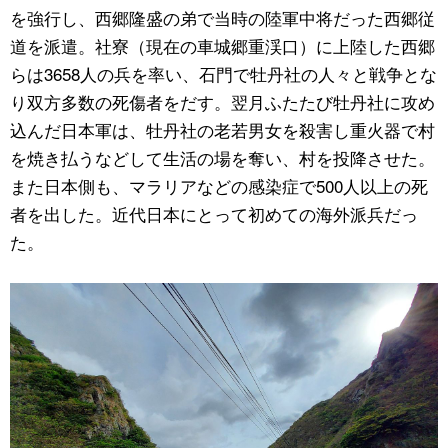
を強行し、西郷隆盛の弟で当時の陸軍中将だった西郷従
道を派遣。社寮（現在の車城郷重渓口）に上陸した西郷
らは3658人の兵を率い、石門で牡丹社の人々と戦争とな
り双方多数の死傷者をだす。翌月ふたたび牡丹社に攻め
込んだ日本軍は、牡丹社の老若男女を殺害し重火器で村
を焼き払うなどして生活の場を奪い、村を投降させた。
また日本側も、マラリアなどの感染症で500人以上の死
者を出した。近代日本にとって初めての海外派兵だっ
た。