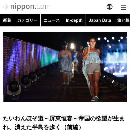
新着
カテゴリー
ニュース
In-depth
Japan Data
旅と暮
English
政治・外交
Topics
简体字
経済・ビジネス
Images
繁體字
カテゴリー
国際・海外
People
Français
政治・外交
ニュース
社会
東京
Español
経済・ビジネス
トップ
In-depth
文化
お知らせ
العربية
国際
アーカイブ
Japan Data
科学・技術
Русский
たいわんほそ道～屏東恒春～帝国の欲望が生ま
社会
旅と暮らし
暮らし
れ、潰えた半島を歩く（前編）