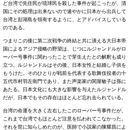
ど台湾で先住民が琉球民を殺した事件が起こったが、清
国にその処理は出来ないので速やかに日本から出兵して
台湾と彭湖島を領有するように、とアドバイスしている
のである。
つまりこの後に第二次戦争の終結と共に潰える大日本帝
国によるアジア侵略の野望は、じつにルジャンドルがロ
ーバー号事件に関わったことで芽生えたとの解釈も成り
立つ。ルジャンドルはその後、日本女性と結婚し子供を
もうけた。そのひとりが戦前を代表する歌舞伎役者の十
五代市村羽左衛門であり、また声楽家の関屋敏子は孫に
あたる。日本文化にも大きな影響を与えたルジャンドル
だが、日本でもその存在はほとんど忘れ去られている。
台湾の命運を大きく左右したこのローバー号事件だが、
これまで台湾でもほとんど注意を払われてこなかった。
それを世に知らしめたのが、医師で小説家の陳耀昌によ