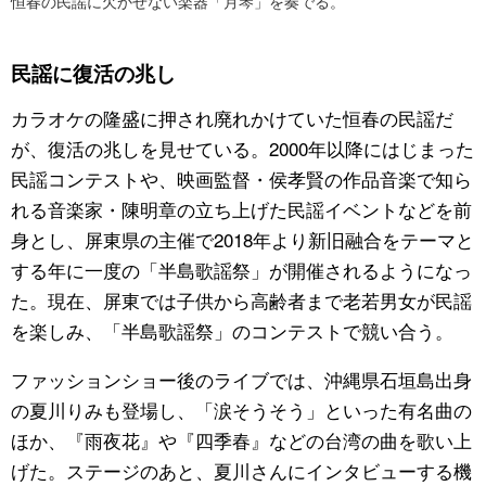
恒春の民謡に欠かせない楽器「月琴」を奏でる。
民謡に復活の兆し
カラオケの隆盛に押され廃れかけていた恒春の民謡だ
が、復活の兆しを見せている。2000年以降にはじまった
民謡コンテストや、映画監督・侯孝賢の作品音楽で知ら
れる音楽家・陳明章の立ち上げた民謡イベントなどを前
身とし、屏東県の主催で2018年より新旧融合をテーマと
する年に一度の「半島歌謡祭」が開催されるようになっ
た。現在、屏東では子供から高齢者まで老若男女が民謡
を楽しみ、「半島歌謡祭」のコンテストで競い合う。
ファッションショー後のライブでは、沖縄県石垣島出身
の夏川りみも登場し、「涙そうそう」といった有名曲の
ほか、『雨夜花』や『四季春』などの台湾の曲を歌い上
げた。ステージのあと、夏川さんにインタビューする機