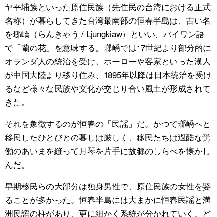
ヤ平埔族といった原住民族（先住民の台湾における正式
名称）が暮らしてきた台湾最南部の恒春半島は、古い名
を瑯嶠（らんきゃう / Ljungkiaw）といい、パイワン語
で「蘭の花」を意味する。瑯嶠では17世紀より部分的に
オランダ人の統治を受け、ホーローや客家といった漢人
が中国大陸より移り住み、1895年以降は日本統治を受け
るなど様々な民族や文化が交じり合い風土が形成されて
きた。
それを象徴するのが恒春の「民謡」だ。かつて瑯嶠へと
移民したひとびとの暮しは厳しく、移民たちは過酷な労
働のあいまを縫って月琴を片手に故郷のしらべを懐かし
んだ。
早期移民らの大部分は独身男性で、原住民族の女性を娶
ることが多かった。恒春半島には大まかに恒春民謡と満
洲民謡の柱があり、更に細かく系統が分かれていく。ど