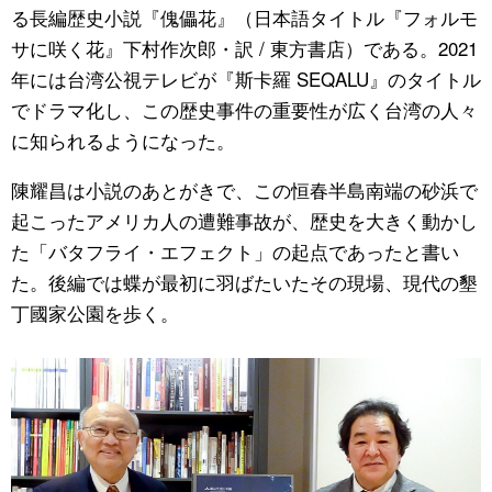
る長編歴史小説『傀儡花』（日本語タイトル『フォルモ
サに咲く花』下村作次郎・訳 / 東方書店）である。2021
年には台湾公視テレビが『斯卡羅 SEQALU』のタイトル
でドラマ化し、この歴史事件の重要性が広く台湾の人々
に知られるようになった。
陳耀昌は小説のあとがきで、この恒春半島南端の砂浜で
起こったアメリカ人の遭難事故が、歴史を大きく動かし
た「バタフライ・エフェクト」の起点であったと書い
た。後編では蝶が最初に羽ばたいたその現場、現代の墾
丁國家公園を歩く。