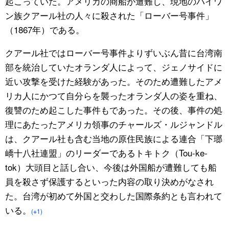
起こっていた。アメリカの商船が遭難し、現地のパイワ
ン族クアール社の人々に殺された「ローバー号事件」
（1867年）である。
クアール社ではローバー号事件よりずいぶん昔に台湾南
部を統治していたオランダ人によって、ジェノサイドに
近い攻撃を受けた経験があった。そのため遭難したアメ
リカ人にかつて自分らを襲ったオランダ人の姿を重ね、
復讐のため起こした事件もであった。その後、事件の処
理にあたったアメリカ領事のチャールズ・ルジャンドル
は、クアール社も含む当地の原住民族による連合「下瑯
嶠十八社連盟」のリーダーであるトキトク（Tou-ke-
tok）大頭目と話し合い、今後は外国船が遭難しても船
員を殺さず保護するといった内容の取り決めがなされ
た。台湾が初めて外国と交わした国際条約とも言われて
いる。
(※1)