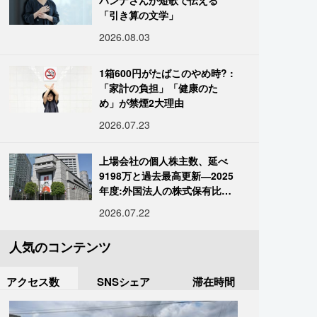
ハンナさんが短歌で伝える
「引き算の文学」
2026.08.03
1箱600円がたばこのやめ時? :
「家計の負担」「健康のた
め」が禁煙2大理由
2026.07.23
上場会社の個人株主数、延べ
9198万と過去最高更新―2025
年度:外国法人の株式保有比率
は34.7%に
2026.07.22
人気のコンテンツ
アクセス数
SNSシェア
滞在時間