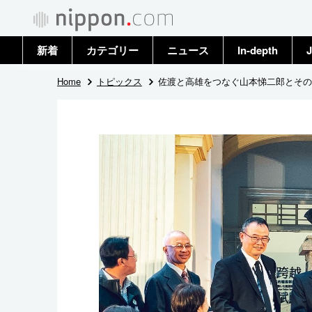
新着
カテゴリー
ニュース
In-depth
J
政治・外交
トップ
Home
トピックス
佐渡と高雄をつなぐ山本悌二郎とその
経済・ビジネス
アーカイブ
国際
社会
文化
科学・技術
暮らし