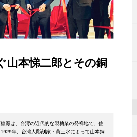
ぐ山本悌二郎とその銅
頭糖廠は、台湾の近代的な製糖業の発祥地で、佐
1929年、台湾人彫刻家・黄土水によって山本銅