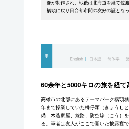
像が制作され、戦後は北海道を経て佐渡の
橋頭に戻り日台都市間の友好の証とな
English
日本語
简体字
60余年と5000キロの旅を経
高雄市の北部にあるテーマパーク橋頭糖廠
年まで操業していた橋仔頭（きょうしと
備、木造家屋、線路、防空壕（ごう）を
る。筆者は友人がここで開いた披露宴で