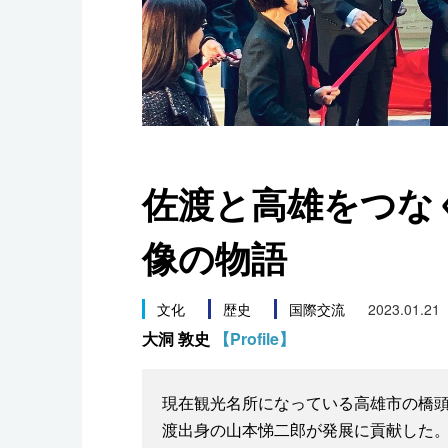
スポーツ・東京2020
佐渡と高雄をつな
像の物語
文化
歴史
国際交流
2023.01.21
大洞 敦史
【Profile】
現在観光名所になっている高雄市の橋
渡出身の山本悌二郎が発展に貢献した。