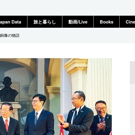
apan Data
旅と暮らし
動画/Live
Books
Cin
銅像の物語