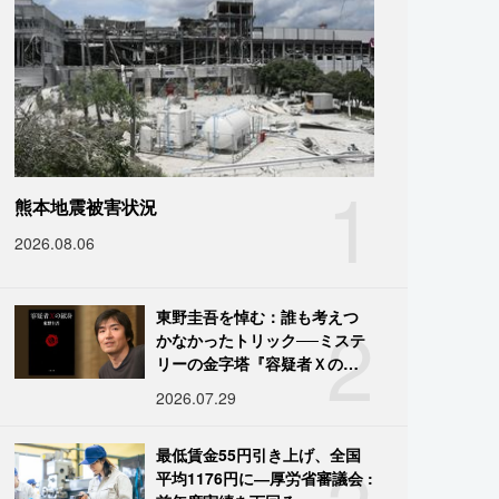
1
熊本地震被害状況
2026.08.06
2
東野圭吾を悼む：誰も考えつ
かなかったトリック──ミステ
リーの金字塔『容疑者Ｘの献
身』の舞台裏
2026.07.29
最低賃金55円引き上げ、全国
平均1176円に―厚労省審議会 :