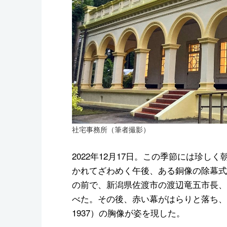
社宅事務所（筆者撮影）
2022年12月17日。この季節には珍
かれてざわめく午後、ある銅像の除幕式
の前で、新潟県佐渡市の渡辺竜五市長、
べた。その後、赤い幕がはらりと落ち、台
1937）の胸像が姿を現した。