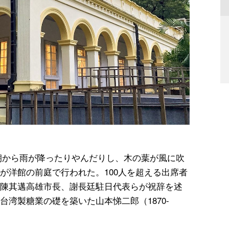
しく朝から雨が降ったりやんだりし、木の葉が風に吹
が洋館の前庭で行われた。100人を超える出席者
陳其邁高雄市長、謝長廷駐日代表らが祝辞を述
湾製糖業の礎を築いた山本悌二郎（1870-