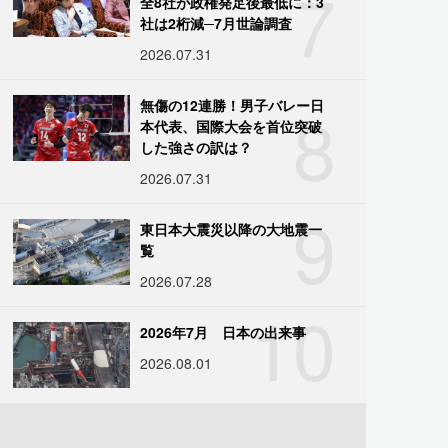
7
全8社が政権発足後最低に：3
社は2桁減─7月世論調査
2026.07.31
8
無傷の12連勝！男子バレー日
本代表、国際大会を首位突破
した強さの訳は？
2026.07.31
9
東日本大震災以降の大地震一
覧
2026.07.28
10
2026年7月 日本の出来事
2026.08.01