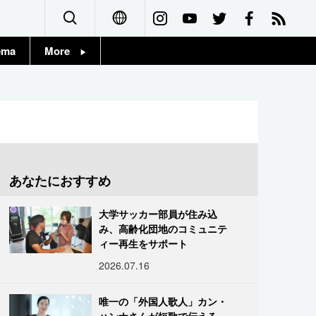
ema
More
English
Topics
简体字
Images
繁體字
People
Français
あなたにおすすめ
東京
Español
大学サッカー部員が住み込
お知らせ
み、高齢化団地のコミュニテ
العربية
ィー再生をサポート
2026.07.16
Русский
唯一の「外国人歌人」カン・