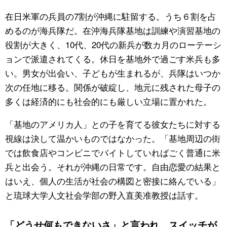
在日米軍の兵員の7割が沖縄に駐留する。うち６割を占
めるのが海兵隊だ。在沖海兵隊基地は訓練や演習基地の
役割が大きく、10代、20代の新兵が数カ月のローテーシ
ョンで派遣されてくる。休日を基地外で過ごす米兵も多
い。男女が出会い、子どもが生まれるが、兵隊はいつか
次の任地に移る。関係が破綻し、地元に残された母子の
多くは経済的にも社会的にも厳しい立場に置かれた。
「基地のアメリカ人」との子を育てる彼女たちに対する
視線は決して温かいものではなかった。「基地周辺の街
では飲食店やコンビニでバイトしていればごく普通に米
兵と出会う。それが沖縄の日常です。自由恋愛の結果と
はいえ、個人の生活が社会の構図と密接に絡んでいる」
と琉球大学人文社会学部の野入直美准教授は話す。
「どうせ何もできないさ」と言われ、スイッチが