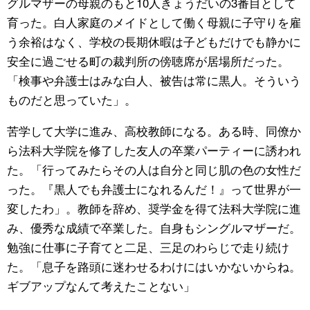
グルマザーの母親のもと10人きょうだいの3番目として
育った。白人家庭のメイドとして働く母親に子守りを雇
う余裕はなく、学校の長期休暇は子どもだけでも静かに
安全に過ごせる町の裁判所の傍聴席が居場所だった。
「検事や弁護士はみな白人、被告は常に黒人。そういう
ものだと思っていた」。
苦学して大学に進み、高校教師になる。ある時、同僚か
ら法科大学院を修了した友人の卒業パーティーに誘われ
た。「行ってみたらその人は自分と同じ肌の色の女性だ
った。『黒人でも弁護士になれるんだ！』って世界が一
変したわ」。教師を辞め、奨学金を得て法科大学院に進
み、優秀な成績で卒業した。自身もシングルマザーだ。
勉強に仕事に子育てと二足、三足のわらじで走り続け
た。「息子を路頭に迷わせるわけにはいかないからね。
ギブアップなんて考えたことない」