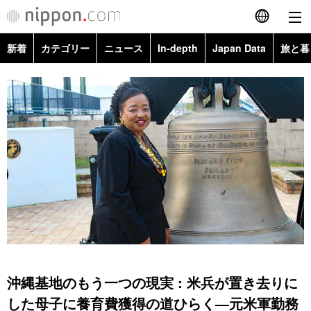
新着
カテゴリー
ニュース
In-depth
Japan Data
旅と暮
English
政治・外交
Topics
简体字
経済・ビジネス
Images
繁體字
カテゴリー
国際・海外
People
Français
政治・外交
ニュース
社会
東京
Español
経済・ビジネス
トップ
In-depth
文化
お知らせ
العربية
国際
アーカイブ
Japan Data
科学・技術
Русский
沖縄基地のもう一つの現実 : 米兵が置き去りに
社会
旅と暮らし
暮らし
した母子に養育費獲得の道ひらく―元米軍勤務