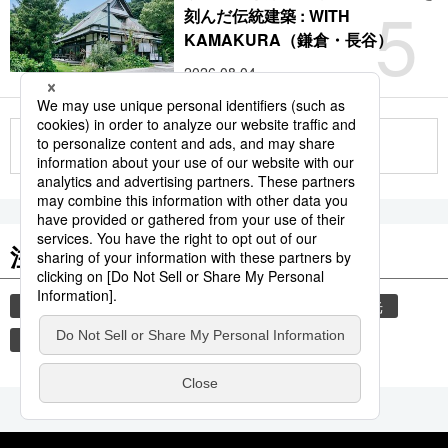
5
刻んだ伝統建築 : WITH
KAMAKURA（鎌倉・長谷）
2026.08.04
もっと見る
注目のキーワード
共同通信ニュース
気象・災害
災害
観光
気象庁
津波
地震
旅
熊本