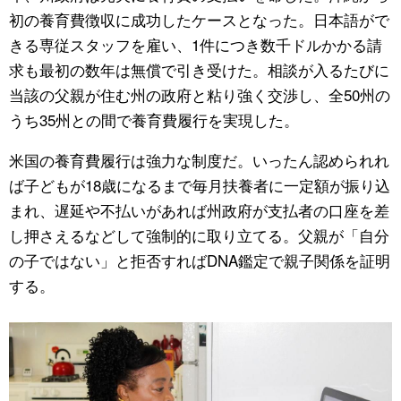
初の養育費徴収に成功したケースとなった。日本語がで
きる専従スタッフを雇い、1件につき数千ドルかかる請
求も最初の数年は無償で引き受けた。相談が入るたびに
当該の父親が住む州の政府と粘り強く交渉し、全50州の
うち35州との間で養育費履行を実現した。
米国の養育費履行は強力な制度だ。いったん認められれ
ば子どもが18歳になるまで毎月扶養者に一定額が振り込
まれ、遅延や不払いがあれば州政府が支払者の口座を差
し押さえるなどして強制的に取り立てる。父親が「自分
の子ではない」と拒否すればDNA鑑定で親子関係を証明
する。