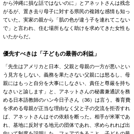
から沖縄に損な話ではないのに」とアネットさんは残念
がるが、置き去り母子に対する県民の複雑な感情も知っ
ていた。実家の親から「肌の色が違う子を連れてこない
で」と言われ、住む場所もなく助けを求めてきた女性も
いたからだ。
優先すべきは「子どもの最善の利益」
「先生はアメリカと日本、父親と母親の一方が悪いとい
う見方をしない。義務を果たさない父親には怒るし、母
親にはもっと自分を大事にしなさい、責任と尊厳を持ち
なさいと諭します」と、アネットさんの秘書兼通訳を務
める日本語教師のハン今日子さん（36）は言う。養育費
を求める母親が正当な理由なく父と子の交流を拒否すれ
ば、アネットさんはその依頼を断った。相手が米軍であ
れ、基地に反対する地元の団体であれ、求められれば出
向いて制度を説明した。フェアであること。子どもの最