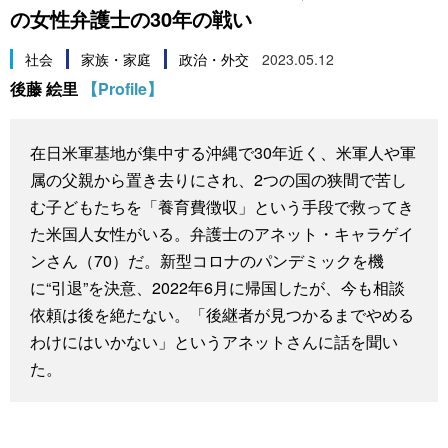
の女性弁護士の30年の戦い
スポーツ・東京2020
文化
動画/Live
社会
家族・家庭
政治・外交
2023.05.12
科学・技術
Books
後藤 絵里
【Profile】
暮らし
Cinema
在日米軍基地が集中する沖縄で30年近く、米軍人や軍
属の父親から置き去りにされ、2つの国の狭間で苦し
スポーツ・東京2020
Topics
む子どもたちを「養育費徴収」という手段で救ってき
た米国人女性がいる。弁護士のアネット・キャラゲイ
Images
ンさん（70）だ。新型コロナのパンデミックを機
に“引退”を決意、2022年6月に帰国したが、今も相談
People
依頼は後を絶たない。「後継者が見つかるまでやめる
わけにはいかない」というアネットさんに話を聞い
た。
東京
お知らせ