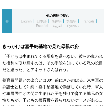
公式SNS
他の言語で読む
English
日本語
简体字
繁體字
Français
Español
العربية
Русский
きっかけは嘉手納基地で見た母親の姿
「子どもは生まれてくる場所を選べない。彼らの奪われ
た権利を取り戻すのは、その手段を知っている私の役目
だと思った」とアネットさんは言う。
養育費問題との出会いは30年前にさかのぼる。米空軍の
弁護士として沖縄・嘉手納基地で勤務していた時、軍人
や軍属男性との間に生まれた子を独りで育てる地元の女
性たちが、子どもの養育費を得られないケースがあるこ