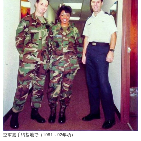
空軍嘉手納基地で（1991～92年頃）