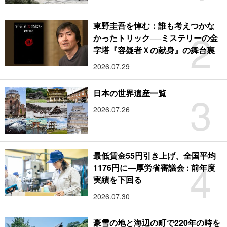
東野圭吾を悼む：誰も考えつかな
2
かったトリック──ミステリーの金
字塔『容疑者Ｘの献身』の舞台裏
2026.07.29
3
日本の世界遺産一覧
2026.07.26
最低賃金55円引き上げ、全国平均
4
1176円に―厚労省審議会 : 前年度
実績を下回る
2026.07.30
豪雪の地と海辺の町で220年の時を