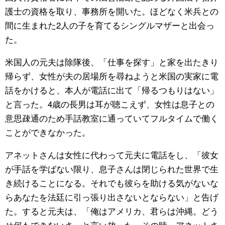
護士の資格を取り、事務所を開いた。ほどなく米兵との
間に生まれた2人の子を育てるシングルマザーと出会っ
た。
米国人の元夫は除隊後、「仕事を探す」と家を出たきり
帰らず、女性が夫の居場所を尋ねようと米国の実家に電
話をかけると、本人が電話に出て「帰るつもりはない」
と言った。4歳の長男は耳が聴こえず、女性は息子との
意思疎通のため手話教室に通っていてフルタイムで働く
ことができなかった。
アネットさんは女性に代わって元夫に電話をし、「彼女
が手話を学ばない限り、息子さんは閉じられた世界で生
き続けることになる。それでも彼らを助ける気がないな
らあなたを法廷に引っ張り出さないとならない」と告げ
た。すると元夫は、「俺はアメリカ、君らは沖縄。どう
せ何もできないさ」と言い放った。その時、アネットさ