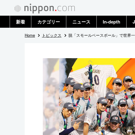
新着
カテゴリー
ニュース
In-depth
J
政治・外交
トップ
Home
トピックス
脱「スモールベースボール」で世界一
経済・ビジネス
アーカイブ
国際
社会
文化
科学・技術
暮らし