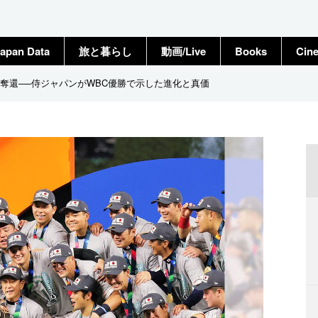
apan Data
旅と暮らし
動画/Live
Books
Cin
奪還──侍ジャパンがWBC優勝で示した進化と真価