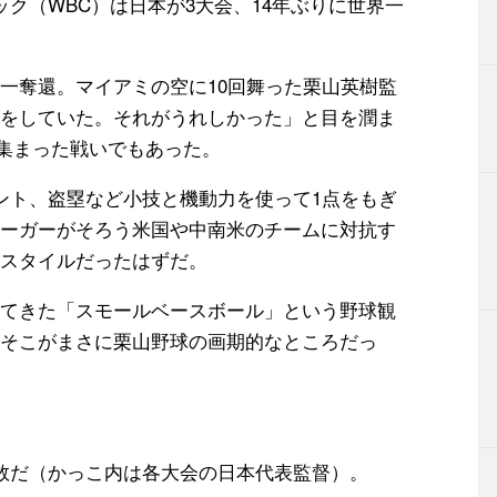
ク（WBC）は日本が3大会、14年ぶりに世界一
一奪還。マイアミの空に10回舞った栗山英樹監
をしていた。それがうれしかった」と目を潤ま
が集まった戦いでもあった。
ント、盗塁など小技と機動力を使って1点をもぎ
ーガーがそろう米国や中南米のチームに対抗す
スタイルだったはずだ。
てきた「スモールベースボール」という野球観
そこがまさに栗山野球の画期的なところだっ
数だ（かっこ内は各大会の日本代表監督）。