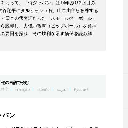
をもって、「侍ジャパン」は14年ぶり3回目の
大谷翔平にダルビッシュ有、山本由伸らを擁する
まで日本の代名詞だった「スモールべーボール」
から脱却し、力強い攻撃（ビッグボール）を発揮
化の要因を探り、その勝利が示す価値を読み解
他の言語で読む
繁體字
Français
Español
العربية
Русский
ャパン