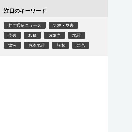
注目のキーワード
共同通信ニュース
気象・災害
災害
和食
気象庁
地震
津波
熊本地震
熊本
観光