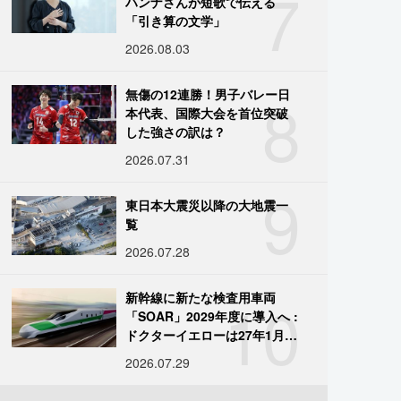
7
ハンナさんが短歌で伝える
「引き算の文学」
2026.08.03
8
無傷の12連勝！男子バレー日
本代表、国際大会を首位突破
した強さの訳は？
2026.07.31
9
東日本大震災以降の大地震一
覧
2026.07.28
10
新幹線に新たな検査用車両
「SOAR」2029年度に導入へ :
ドクターイエローは27年1月に
引退
2026.07.29