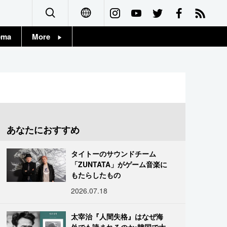
ema
More
English
Topics
简体字
Images
繁體字
People
Français
あなたにおすすめ
東京
Español
タイトーのサウンドチーム
お知らせ
「ZUNTATA」がゲーム音楽に
العربية
もたらしたもの
2026.07.18
Русский
太宰治『人間失格』はなぜ海