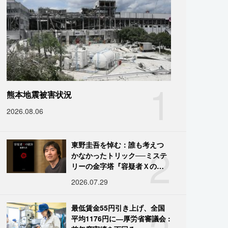
1
熊本地震被害状況
2026.08.06
2
東野圭吾を悼む：誰も考えつ
かなかったトリック──ミステ
リーの金字塔『容疑者Ｘの献
身』の舞台裏
2026.07.29
最低賃金55円引き上げ、全国
平均1176円に―厚労省審議会 :