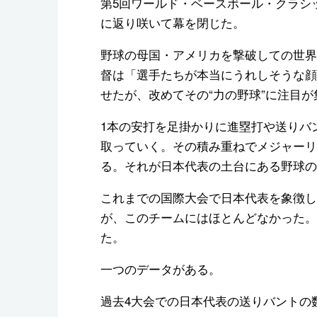
第5回ワールド・ベースボール・クラシッ
に返り咲いて幕を閉じた。
野球の母国・アメリカを撃破しての世界
督は「選手たちが本当にうれしそうな顔
せたが、改めてその“力の野球”に注目
1本の安打を足掛かりに進塁打や送りバ
取っていく。その積み重ねでメジャーリ
る。それが日本代表の土台にある野球の
これまでの国際大会で日本代表を象徴し
が、このチームにはほとんどなかった。
た。
一つのデータがある。
過去4大会での日本代表の送りバントの