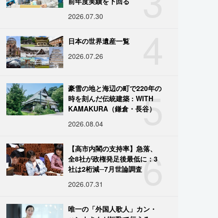
3
前年度実績を下回る
2026.07.30
4
日本の世界遺産一覧
2026.07.26
5
豪雪の地と海辺の町で220年の
時を刻んだ伝統建築 : WITH
KAMAKURA（鎌倉・長谷）
2026.08.04
6
【高市内閣の支持率】急落、
全8社が政権発足後最低に：3
社は2桁減─7月世論調査
2026.07.31
唯一の「外国人歌人」カン・