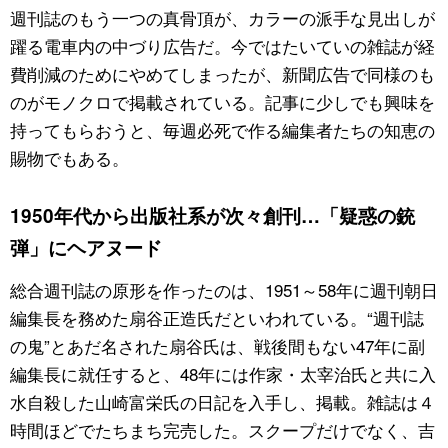
週刊誌のもう一つの真骨頂が、カラーの派手な見出しが
躍る電車内の中づり広告だ。今ではたいていの雑誌が経
費削減のためにやめてしまったが、新聞広告で同様のも
のがモノクロで掲載されている。記事に少しでも興味を
持ってもらおうと、毎週必死で作る編集者たちの知恵の
賜物でもある。
1950年代から出版社系が次々創刊…「疑惑の銃
弾」にヘアヌード
総合週刊誌の原形を作ったのは、1951～58年に週刊朝日
編集長を務めた扇谷正造氏だといわれている。“週刊誌
の鬼”とあだ名された扇谷氏は、戦後間もない47年に副
編集長に就任すると、48年には作家・太宰治氏と共に入
水自殺した山崎富栄氏の日記を入手し、掲載。雑誌は４
時間ほどでたちまち完売した。スクープだけでなく、吉