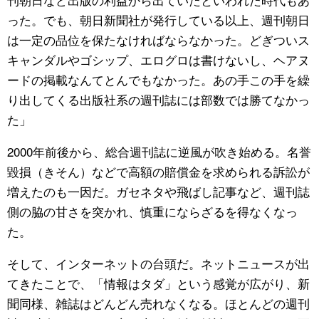
った。でも、朝日新聞社が発行している以上、週刊朝日
は一定の品位を保たなければならなかった。どぎついス
キャンダルやゴシップ、エログロは書けないし、ヘアヌ
ードの掲載なんてとんでもなかった。あの手この手を繰
り出してくる出版社系の週刊誌には部数では勝てなかっ
た」
2000年前後から、総合週刊誌に逆風が吹き始める。名誉
毀損（きそん）などで高額の賠償金を求められる訴訟が
増えたのも一因だ。ガセネタや飛ばし記事など、週刊誌
側の脇の甘さを突かれ、慎重にならざるを得なくなっ
た。
そして、インターネットの台頭だ。ネットニュースが出
てきたことで、「情報はタダ」という感覚が広がり、新
聞同様、雑誌はどんどん売れなくなる。ほとんどの週刊