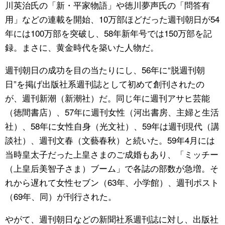
川英治氏の「新・平家物語」や徳川夢声氏の「問答有
用」などの連載を開始、10万部ほどだった週刊朝日が54
年には100万部を突破し、58年新年号では150万部を記
録。まさに、黄金時代を築いた人物だ。
週刊朝日の成功を目の当たりにし、56年に“脱週刊朝
日”を掲げ出版社系週刊誌として初めて創刊されたの
が、週刊新潮（新潮社）だ。同じ年に週刊アサヒ芸能
（徳間書店）、57年に週刊女性（河出書房、主婦と生活
社）、58年に女性自身（光文社）、59年は週刊現代（講
談社）、週刊文春（文藝春秋）と続いた。59年4月には
当時皇太子だった上皇さまのご成婚もあり、「ミッチー
（上皇后美智子さま）ブーム」で各誌の部数が急増。そ
れから遅れて女性セブン（63年、小学館）、週刊ポスト
（69年、同）が刊行された。
やがて、週刊朝日などの新聞社系週刊誌に対し、出版社