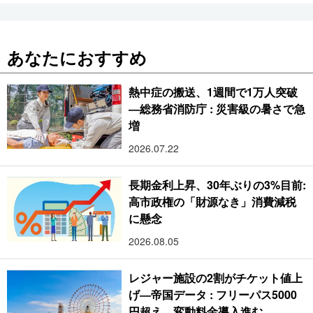
あなたにおすすめ
熱中症の搬送、1週間で1万人突破
―総務省消防庁 : 災害級の暑さで急
増
2026.07.22
長期金利上昇、30年ぶりの3%目前:
高市政権の「財源なき」消費減税
に懸念
2026.08.05
レジャー施設の2割がチケット値上
げ―帝国データ : フリーパス5000
円超え、変動料金導入進む