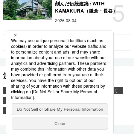
5
刻んだ伝統建築 : WITH
KAMAKURA（鎌倉・長谷）
2026.08.04
もっと見る
注目のキーワード
共同通信ニュース
和食
気象・災害
気象庁
津波
災害
地震
熊本
熊本地震
食材