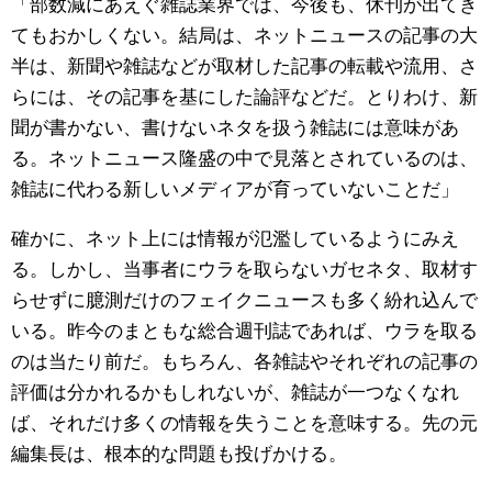
「部数減にあえぐ雑誌業界では、今後も、休刊が出てき
てもおかしくない。結局は、ネットニュースの記事の大
半は、新聞や雑誌などが取材した記事の転載や流用、さ
らには、その記事を基にした論評などだ。とりわけ、新
聞が書かない、書けないネタを扱う雑誌には意味があ
る。ネットニュース隆盛の中で見落とされているのは、
雑誌に代わる新しいメディアが育っていないことだ」
確かに、ネット上には情報が氾濫しているようにみえ
る。しかし、当事者にウラを取らないガセネタ、取材す
らせずに臆測だけのフェイクニュースも多く紛れ込んで
いる。昨今のまともな総合週刊誌であれば、ウラを取る
のは当たり前だ。もちろん、各雑誌やそれぞれの記事の
評価は分かれるかもしれないが、雑誌が一つなくなれ
ば、それだけ多くの情報を失うことを意味する。先の元
編集長は、根本的な問題も投げかける。