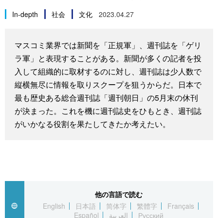
スポーツ・東京2020
文化
動画/Live
In-depth
社会
文化
2023.04.27
科学・技術
Books
マスコミ業界では新聞を「正規軍」、週刊誌を「ゲリ
ラ軍」と表現することがある。新聞が多くの記者を投
暮らし
Cinema
入して組織的に取材するのに対し、週刊誌は少人数で
縦横無尽に情報を取りスクープを狙うからだ。日本で
スポーツ・東京2020
Topics
最も歴史ある総合週刊誌「週刊朝日」の5月末の休刊
が決まった。これを機に週刊誌史をひもとき、週刊誌
がいかなる役割を果たしてきたか考えたい。
Images
People
東京
他の言語で読む
English
日本語
简体字
繁體字
Français
お知らせ
Español
العربية
Русский