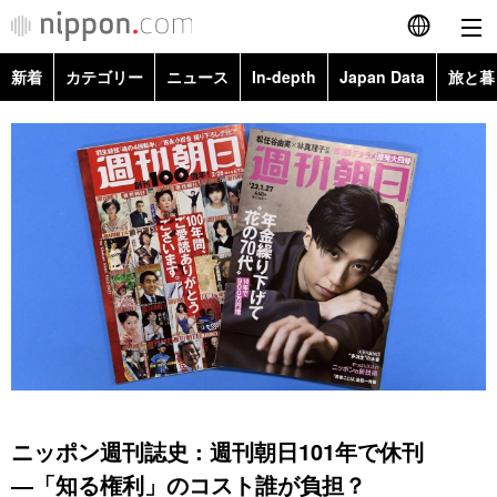
新着
カテゴリー
ニュース
In-depth
Japan Data
旅と暮
English
政治・外交
Topics
简体字
経済・ビジネス
Images
繁體字
カテゴリー
国際・海外
People
Français
政治・外交
ニュース
社会
東京
Español
経済・ビジネス
トップ
In-depth
文化
お知らせ
العربية
国際
アーカイブ
Japan Data
科学・技術
Русский
ニッポン週刊誌史 : 週刊朝日101年で休刊
社会
旅と暮らし
暮らし
―「知る権利」のコスト誰が負担？