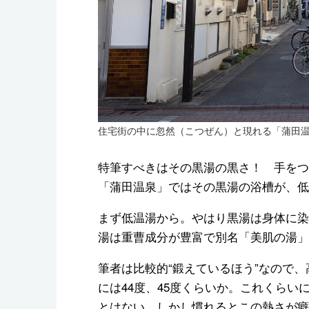
住宅街の中に忽然（こつぜん）と現れる「蒲田
特筆すべきはその黒湯の黒さ！ 手をつ
「蒲田温泉」ではその黒湯の浴槽が、低
まず低温湯から。やはり黒湯は身体に染
湯は重曹成分が豊富で別名「美肌の湯」
筆者は比較的“鍛えているほう”なので
には44度、45度くらいか。これくら
とはない。しかし慣れるとこの熱さが癖