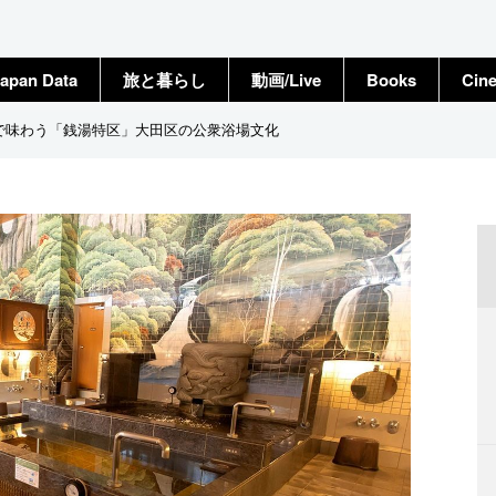
apan Data
旅と暮らし
動画/Live
Books
Cin
で味わう「銭湯特区」大田区の公衆浴場文化