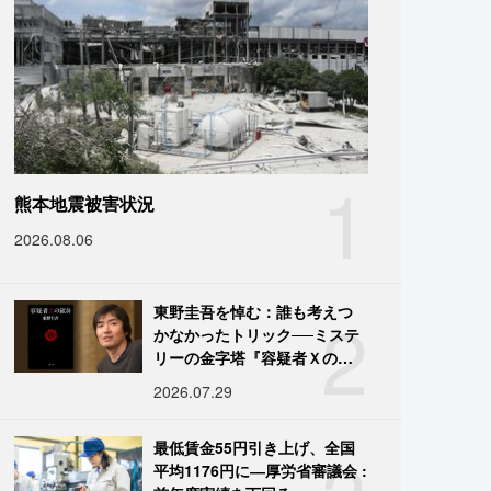
1
熊本地震被害状況
2026.08.06
2
東野圭吾を悼む：誰も考えつ
かなかったトリック──ミステ
リーの金字塔『容疑者Ｘの献
身』の舞台裏
2026.07.29
最低賃金55円引き上げ、全国
平均1176円に―厚労省審議会 :