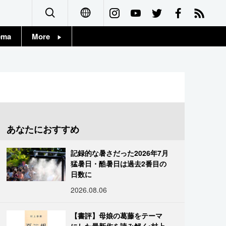
ema
More
English
Topics
简体字
Images
繁體字
People
Français
あなたにおすすめ
東京
Español
記録的な暑さだった2026年7月
お知らせ
猛暑日・酷暑日は過去2番目の
العربية
日数に
2026.08.06
Русский
【書評】母娘の葛藤をテーマ