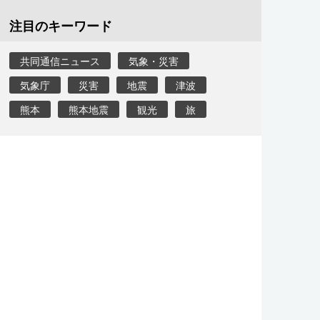
注目のキーワード
共同通信ニュース
気象・災害
気象庁
災害
地震
津波
熊本
熊本地震
観光
旅