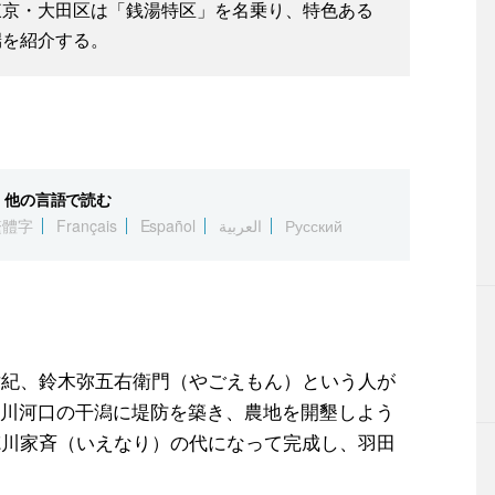
東京・大田区は「銭湯特区」を名乗り、特色ある
端を紹介する。
他の言語で読む
繁體字
Français
Español
العربية
Русский
世紀、鈴木弥五右衛門（やごえもん）という人が
川河口の干潟に堤防を築き、農地を開墾しよう
徳川家斉（いえなり）の代になって完成し、羽田