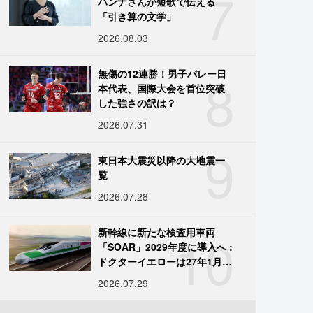
7
ハンナさんが短歌で伝える
「引き算の文学」
2026.08.03
8
無傷の12連勝！男子バレー日
本代表、国際大会を首位突破
した強さの訳は？
2026.07.31
9
東日本大震災以降の大地震一
覧
2026.07.28
10
新幹線に新たな検査用車両
「SOAR」2029年度に導入へ :
ドクターイエローは27年1月に
引退
2026.07.29