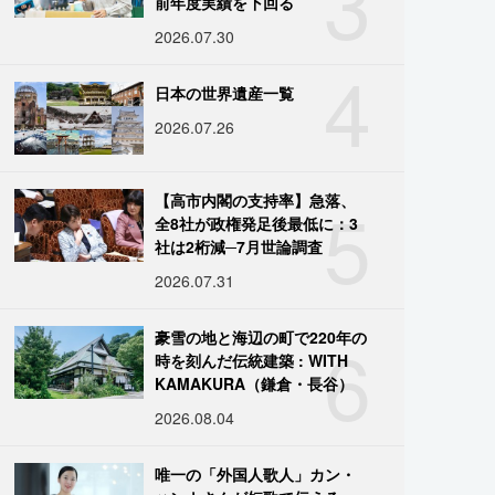
3
前年度実績を下回る
2026.07.30
4
日本の世界遺産一覧
2026.07.26
5
【高市内閣の支持率】急落、
全8社が政権発足後最低に：3
社は2桁減─7月世論調査
2026.07.31
6
豪雪の地と海辺の町で220年の
時を刻んだ伝統建築 : WITH
KAMAKURA（鎌倉・長谷）
2026.08.04
唯一の「外国人歌人」カン・