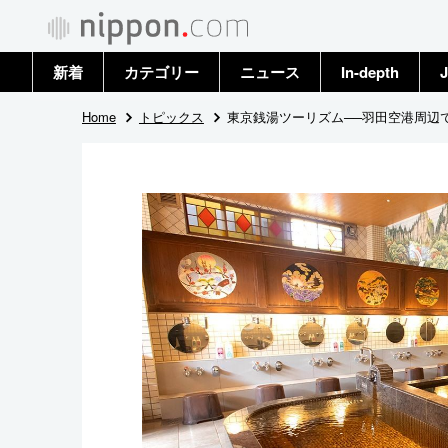
新着
カテゴリー
ニュース
In-depth
J
政治・外交
トップ
Home
トピックス
東京銭湯ツーリズム──羽田空港周辺
経済・ビジネス
アーカイブ
国際
社会
文化
科学・技術
暮らし