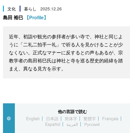
スポーツ・東京2020
文化
動画/Live
文化
暮らし
2025.12.26
島田 裕巳
【Profile】
科学・技術
Books
近年、初詣や観光の参拝者が多い寺で、神社と同じよ
暮らし
Cinema
うに「二礼二拍手一礼」で祈る人を見かけることが少
なくない。正式なマナーに反するとの声もあるが、宗
スポーツ・東京2020
Topics
教学者の島田裕巳氏は神社と寺を巡る歴史的経緯を踏
まえ、異なる見方を示す。
Images
People
東京
他の言語で読む
English
日本語
简体字
繁體字
Français
Español
العربية
Русский
お知らせ