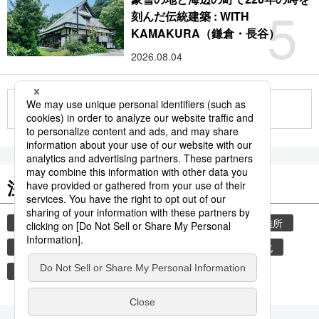
5
刻んだ伝統建築 : WITH
KAMAKURA（鎌倉・長谷）
2026.08.04
もっと見る
注目のキーワード
共同通信ニュース
気象・災害
災害
避難所
自然災害
厚生労働省
少子化
少子高齢化
人口動態統計
縮むニッポン