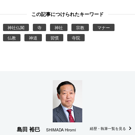
この記事につけられたキーワード
神社仏閣
寺
神社
宗教
マナー
仏教
神道
習慣
寺院
島田 裕巳
経歴・執筆一覧を見る
SHIMADA Hiromi