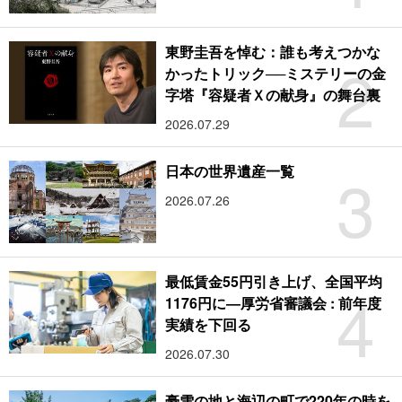
東野圭吾を悼む：誰も考えつかな
2
かったトリック──ミステリーの金
字塔『容疑者Ｘの献身』の舞台裏
2026.07.29
3
日本の世界遺産一覧
2026.07.26
最低賃金55円引き上げ、全国平均
4
1176円に―厚労省審議会 : 前年度
実績を下回る
2026.07.30
豪雪の地と海辺の町で220年の時を