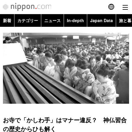
新着
カテゴリー
ニュース
In-depth
Japan Data
旅と暮
English
政治・外交
Topics
简体字
経済・ビジネス
Images
繁體字
カテゴリー
国際・海外
People
Français
政治・外交
ニュース
社会
東京
Español
経済・ビジネス
トップ
In-depth
文化
お知らせ
العربية
国際
アーカイブ
Japan Data
科学・技術
Русский
お寺で「かしわ手」はマナー違反？ 神仏習合
社会
旅と暮らし
暮らし
の歴史からひも解く