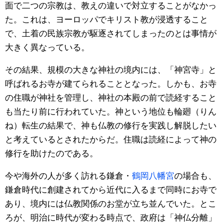
面で二つの宗教は、教えの違いで対立することがなかっ
た。これは、ヨーロッパでキリスト教が浸透すること
で、土着の民族宗教が駆逐されてしまったのとは事情が
大きく異なっている。
その結果、規模の大きな神社の境内には、「神宮寺」と
呼ばれるお寺が建てられることとなった。しかも、お寺
の住職が神社を管理し、神社の本殿の前で読経すること
も当たり前に行われていた。神という地位も輪廻（りん
ね）転生の結果で、神も仏教の修行を実践し解脱したい
と考えているとされたからだ。住職は読経によって神の
修行を助けたのである。
今や海外の人が多く訪れる鎌倉・
鶴岡八幡宮
の場合も、
鎌倉時代に創建されてから近代に入るまで同時にお寺で
あり、境内には仏教関係のお堂が立ち並んでいた。とこ
ろが、明治に時代が変わる時点で、政府は「神仏分離」