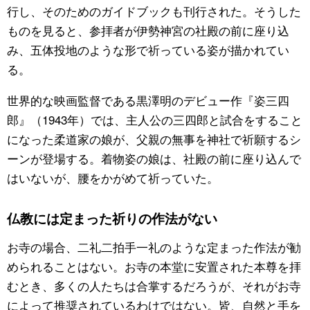
行し、そのためのガイドブックも刊行された。そうした
ものを見ると、参拝者が伊勢神宮の社殿の前に座り込
み、五体投地のような形で祈っている姿が描かれてい
る。
世界的な映画監督である黒澤明のデビュー作『姿三四
郎』（1943年）では、主人公の三四郎と試合をすること
になった柔道家の娘が、父親の無事を神社で祈願するシ
ーンが登場する。着物姿の娘は、社殿の前に座り込んで
はいないが、腰をかがめて祈っていた。
仏教には定まった祈りの作法がない
お寺の場合、二礼二拍手一礼のような定まった作法が勧
められることはない。お寺の本堂に安置された本尊を拝
むとき、多くの人たちは合掌するだろうが、それがお寺
によって推奨されているわけではない。皆、自然と手を