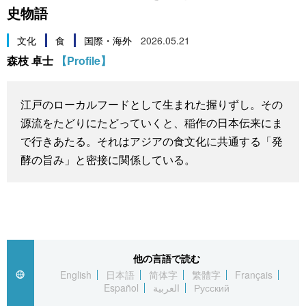
史物語
スポーツ・東京2020
文化
動画/Live
文化
食
国際・海外
2026.05.21
科学・技術
Books
森枝 卓士
【Profile】
暮らし
Cinema
江戸のローカルフードとして生まれた握りずし。その
源流をたどりにたどっていくと、稲作の日本伝来にま
スポーツ・東京2020
Topics
で行きあたる。それはアジアの食文化に共通する「発
酵の旨み」と密接に関係している。
Images
People
東京
他の言語で読む
English
日本語
简体字
繁體字
Français
Español
العربية
Русский
お知らせ