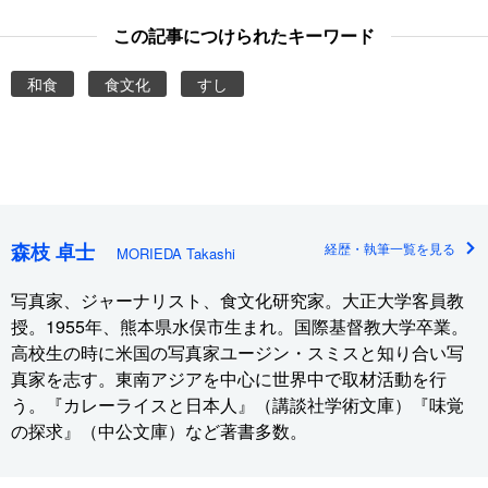
この記事につけられたキーワード
和食
食文化
すし
森枝 卓士
経歴・執筆一覧を見る
MORIEDA Takashi
写真家、ジャーナリスト、食文化研究家。大正大学客員教
授。1955年、熊本県水俣市生まれ。国際基督教大学卒業。
高校生の時に米国の写真家ユージン・スミスと知り合い写
真家を志す。東南アジアを中心に世界中で取材活動を行
う。『カレーライスと日本人』（講談社学術文庫）『味覚
の探求』（中公文庫）など著書多数。