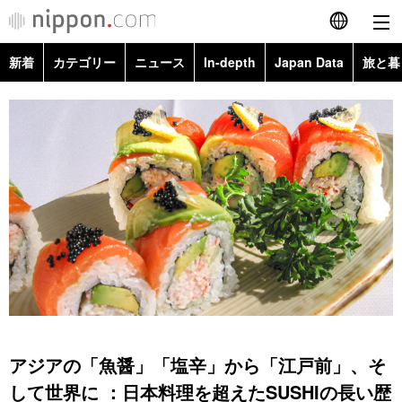
新着
カテゴリー
ニュース
In-depth
Japan Data
旅と暮
English
政治・外交
Topics
简体字
経済・ビジネス
Images
繁體字
カテゴリー
国際・海外
People
Français
政治・外交
ニュース
社会
東京
Español
経済・ビジネス
トップ
In-depth
文化
お知らせ
العربية
国際
アーカイブ
Japan Data
科学・技術
Русский
アジアの「魚醤」「塩辛」から「江戸前」、そ
社会
旅と暮らし
暮らし
して世界に ：日本料理を超えたSUSHIの長い歴