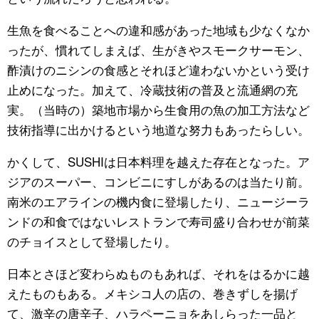
生魚を食べることへの違和感があった地域も少なくなか
ったが、慣れてしまえば、生がきやスモークサーモン、
酢漬けのニシンの食感とそれほど違わないかという受け
止めになった。加えて、冷蔵技術の普及と流通網の充
実。（当時の）築地市場から生食用の魚の加工方法など
技術指導に出かけるという地道な努力もあったらしい。
かくして、SUSHIは日本料理を越えた存在となった。ア
ジアのスーパー、コンビニにすしがあるのは当たり前。
南米のエアラインの機内食に登場したり、ニュージーラ
ンドの和食ではないレストランで寿司盛り合わせが前菜
のチョイスとして登場したり。
日本とさほど変わらぬものもあれば、それをはるかに越
えたものもある。メキシコ人の店の、巻きずしを揚げ
て、激辛の唐辛子、ハラペーニョをあしらった一品と