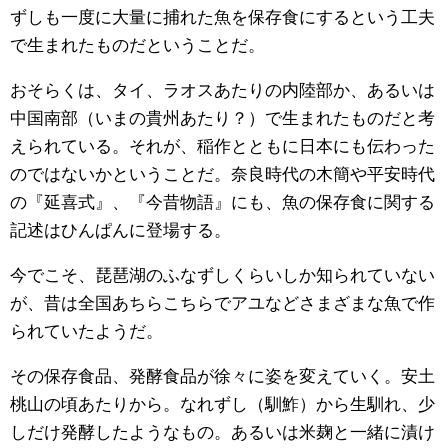
ずしも一度に大量に捕れた魚を保存食にするという工夫
で生まれたものだということだ。
おそらくは、タイ、ラオスあたりの内陸部か、あるいは
中国南部（いまの貴州あたり？）で生まれたものだと考
えられている。それが、稲作とともに日本にも伝わった
のではないかということだ。奈良時代の木簡や平安時代
の『延喜式』、『今昔物語』にも、魚の保存食に関する
記述はひんぱんに登場する。
今でこそ、琵琶湖のふなずしくらいしか知られていない
が、昔は全国あちらこちらでアユなどさまざまな魚で作
られていたようだ。
その保存食品、発酵食品が徐々に姿を変えていく。安土
桃山の頃あたりから。なれずし（馴鮓）から生馴れ、少
しだけ発酵したようなもの。あるいは米麹と一緒に漬け