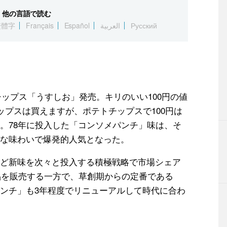
他の言語で読む
繁體字
Français
Español
العربية
Русский
ップス「うすしお」発売。キリのいい100円の値
ップスは買えますが、ポテトチップスで100円は
。78年に投入した「コンソメパンチ」味は、そ
な味わいで爆発的人気となった。
ど新味を次々と投入する積極戦略で市場シェア
商品を販売する一方で、草創期からの定番である
ンチ」も3年程度でリニューアルして時代に合わ