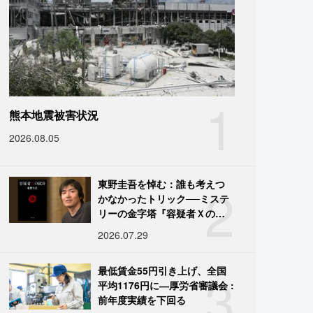
1
熊本地震被害状況
2026.08.05
2
東野圭吾を悼む：誰も考えつ
かなかったトリック──ミステ
リーの金字塔『容疑者Ｘの献
身』の舞台裏
2026.07.29
3
最低賃金55円引き上げ、全国
平均1176円に―厚労省審議会 :
前年度実績を下回る