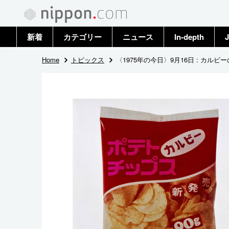
新着
カテゴリー
ニュース
In-depth
J
政治・外交
トップ
Home
トピックス
〈1975年の今日〉9月16日 : カル
経済・ビジネス
アーカイブ
国際
社会
文化
科学・技術
暮らし