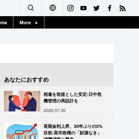
ema
More
English
Topics
简体字
Images
繁體字
People
Français
あなたにおすすめ
東京
Español
相違を前提とした安定:日中危
お知らせ
機管理の再設計を
العربية
2026.07.30
Русский
長期金利上昇、30年ぶりの3%
目前:高市政権の「財源なき」