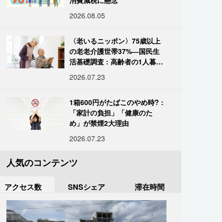
消費減税に懸念
2026.08.05
〈老いるニッポン〉75歳以上
の老老介護世帯37%―国民生
活基礎調査 : 高齢者の1人暮ら
し933万人超
2026.07.23
1箱600円がたばこのやめ時? :
「家計の負担」「健康のた
め」が禁煙2大理由
2026.07.23
人気のコンテンツ
アクセス数
SNSシェア
滞在時間