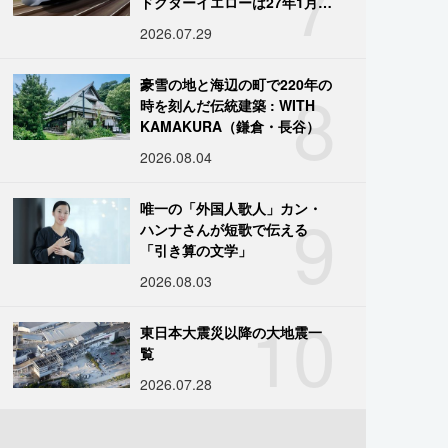
7
ドクターイエローは27年1月に
引退
2026.07.29
8
豪雪の地と海辺の町で220年の
時を刻んだ伝統建築 : WITH
KAMAKURA（鎌倉・長谷）
2026.08.04
9
唯一の「外国人歌人」カン・
ハンナさんが短歌で伝える
「引き算の文学」
2026.08.03
10
東日本大震災以降の大地震一
覧
2026.07.28