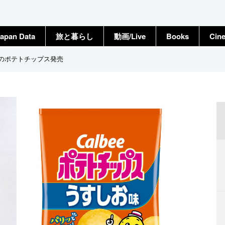
apan Data
旅と暮らし
動画/Live
Books
Cin
ビーのポテトチップス発売