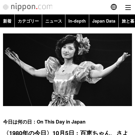
新着
カテゴリー
ニュース
In-depth
Japan Data
旅と暮
English
政治・外交
Topics
简体字
経済・ビジネス
Images
繁體字
カテゴリー
国際・海外
People
Français
政治・外交
ニュース
社会
東京
Español
経済・ビジネス
トップ
In-depth
文化
お知らせ
العربية
国際
アーカイブ
Japan Data
科学・技術
Русский
今日は何の日：On This Day in Japan
社会
旅と暮らし
暮らし
〈1980年の今日〉10月5日 : 百恵ちゃん、さよ