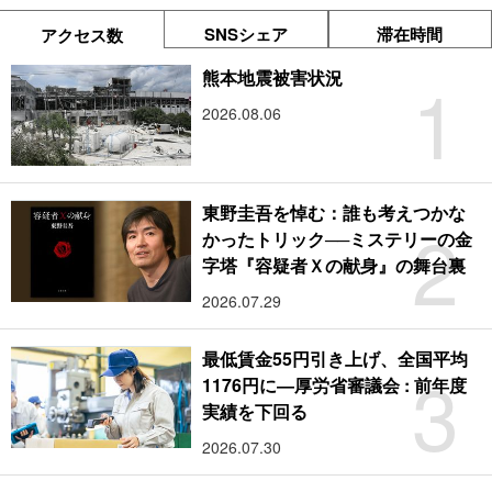
SNSシェア
滞在時間
アクセス数
1
熊本地震被害状況
2026.08.06
東野圭吾を悼む：誰も考えつかな
2
かったトリック──ミステリーの金
字塔『容疑者Ｘの献身』の舞台裏
2026.07.29
最低賃金55円引き上げ、全国平均
3
1176円に―厚労省審議会 : 前年度
実績を下回る
2026.07.30