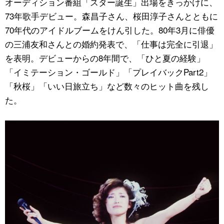
オーディション番組「スター誕生」出場をきっかけに、
73年歌手デビュー。森昌子さん、桜田淳子さんとともに
公式SNS
70年代のアイドルブームをけん引した。80年3月に俳優
の三浦友和さんとの婚約発表で、「仕事は完全に引退」
を表明。デビューからの8年間で、「ひと夏の経験」
「イミテーション・ゴールド」「プレイバックPart2」
「秋桜」「いい日旅立ち」など数々のヒット曲を残し
た。