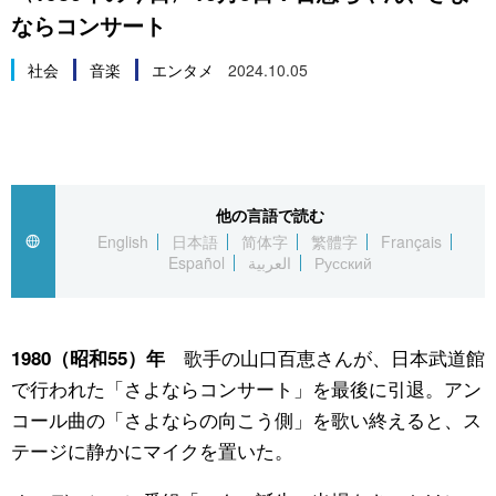
ならコンサート
スポーツ・東京2020
文化
動画/Live
社会
音楽
エンタメ
2024.10.05
科学・技術
Books
暮らし
Cinema
他の言語で読む
スポーツ・東京2020
Topics
English
日本語
简体字
繁體字
Français
Español
العربية
Русский
Images
People
歌手の山口百恵さんが、日本武道館
1980（昭和55）年
で行われた「さよならコンサート」を最後に引退。アン
東京
コール曲の「さよならの向こう側」を歌い終えると、ス
テージに静かにマイクを置いた。
お知らせ