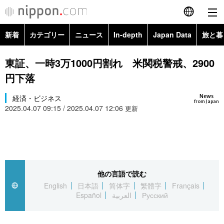
新着
カテゴリー
ニュース
In-depth
Japan Data
旅と暮
English
政治・外交
Topics
東証、一時3万1000円割れ 米関税警戒、2900
简体字
円下落
経済・ビジネス
Images
繁體字
カテゴリー
News
経済・ビジネス
from Japan
2025.04.07 09:15 / 2025.04.07 12:06
国際・海外
更新
People
Français
政治・外交
ニュース
社会
東京
Español
経済・ビジネス
トップ
In-depth
文化
お知らせ
العربية
他の言語で読む
国際
アーカイブ
Japan Data
科学・技術
English
日本語
简体字
繁體字
Français
Русский
Español
العربية
Русский
社会
旅と暮らし
暮らし