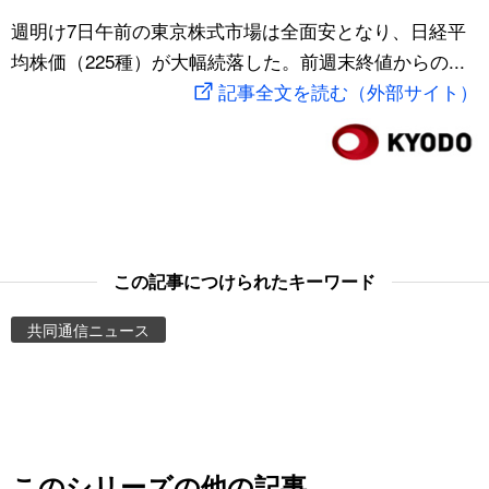
スポーツ・東京2020
週明け7日午前の東京株式市場は全面安となり、日経平
文化
動画/Live
均株価（225種）が大幅続落した。前週末終値からの...
記事全文を読む（外部サイト）
科学・技術
Books
暮らし
Cinema
スポーツ・東京2020
Topics
Images
この記事につけられたキーワード
共同通信ニュース
People
東京
お知らせ
このシリーズの他の記事