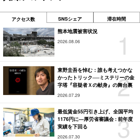
SNSシェア
滞在時間
アクセス数
1
熊本地震被害状況
2026.08.06
東野圭吾を悼む：誰も考えつかな
2
かったトリック──ミステリーの金
字塔『容疑者Ｘの献身』の舞台裏
2026.07.29
最低賃金55円引き上げ、全国平均
3
1176円に―厚労省審議会 : 前年度
実績を下回る
2026.07.30