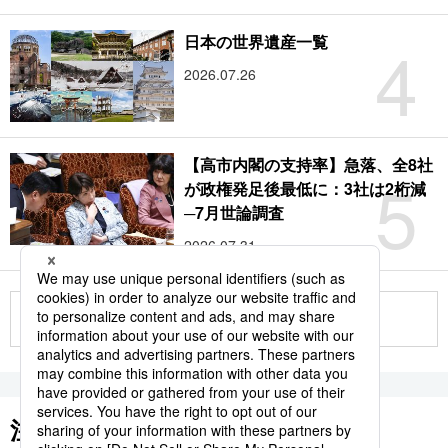
4
日本の世界遺産一覧
2026.07.26
【高市内閣の支持率】急落、全8社
5
が政権発足後最低に：3社は2桁減
─7月世論調査
2026.07.31
もっと見る
注目のキーワード