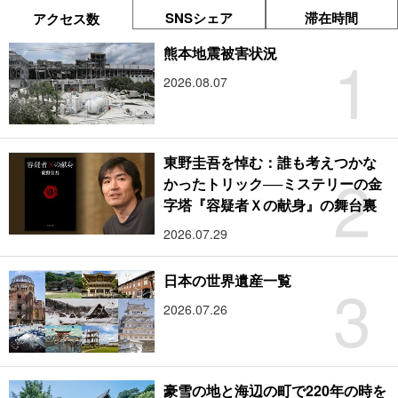
SNSシェア
滞在時間
アクセス数
1
熊本地震被害状況
2026.08.07
東野圭吾を悼む：誰も考えつかな
2
かったトリック──ミステリーの金
字塔『容疑者Ｘの献身』の舞台裏
2026.07.29
3
日本の世界遺産一覧
2026.07.26
豪雪の地と海辺の町で220年の時を