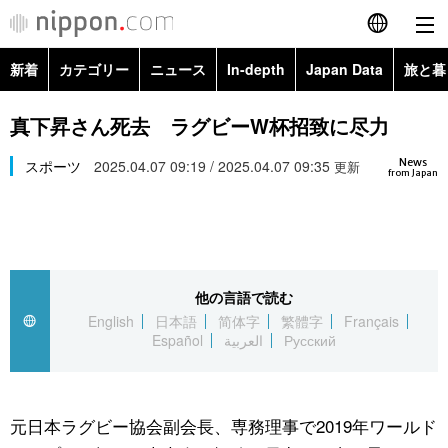
新着
カテゴリー
ニュース
In-depth
Japan Data
旅と暮
English
政治・外交
Topics
真下昇さん死去 ラグビーW杯招致に尽力
简体字
News
経済・ビジネス
スポーツ
2025.04.07 09:19 / 2025.04.07 09:35
Images
更新
繁體字
from Japan
カテゴリー
国際・海外
People
Français
政治・外交
ニュース
社会
東京
Español
他の言語で読む
経済・ビジネス
トップ
In-depth
文化
お知らせ
English
日本語
简体字
繁體字
Français
العربية
Español
العربية
Русский
国際
アーカイブ
Japan Data
科学・技術
Русский
社会
旅と暮らし
暮らし
元日本ラグビー協会副会長、専務理事で2019年ワールド