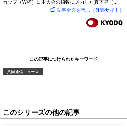
カップ（W杯）日本大会の招致に尽力した真下昇（...
スポーツ・東京2020
文化
動画/Live
記事全文を読む（外部サイト）
科学・技術
Books
暮らし
Cinema
スポーツ・東京2020
Topics
この記事につけられたキーワード
共同通信ニュース
Images
People
東京
このシリーズの他の記事
お知らせ