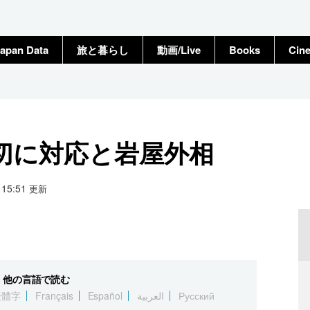
apan Data
旅と暮らし
動画/Live
Books
Cin
切に対応と岩屋外相
9 15:51
更新
他の言語で読む
繁體字
Français
Español
العربية
Русский