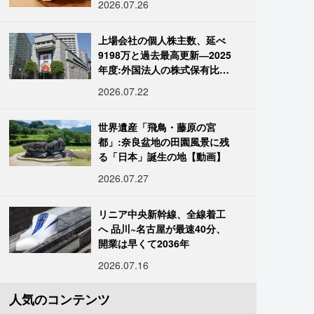
2026.07.26
上場会社の個人株主数、延べ
9198万と過去最高更新―2025
年度:外国法人の株式保有比率
は34.7%に
2026.07.22
世界遺産「飛鳥・藤原の宮
都」:奈良盆地の田園風景に残
る「日本」誕生の地【動画】
2026.07.27
リニア中央新幹線、全線着工
へ 品川~名古屋が最速40分、
開業は早くて2036年
2026.07.16
人気のコンテンツ