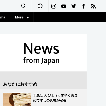
ema
More
English
Topics
简体字
Images
News
繁體字
People
Français
from Japan
東京
Español
お知らせ
العربية
あなたにおすすめ
Русский
干瓢(かんぴょう): 甘辛く煮含
めてすしの具材が定番