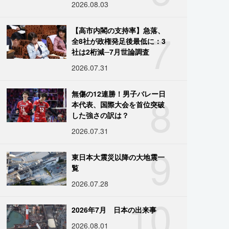
2026.08.03
7
【高市内閣の支持率】急落、
全8社が政権発足後最低に：3
社は2桁減─7月世論調査
2026.07.31
8
無傷の12連勝！男子バレー日
本代表、国際大会を首位突破
した強さの訳は？
2026.07.31
9
東日本大震災以降の大地震一
覧
2026.07.28
10
2026年7月 日本の出来事
2026.08.01