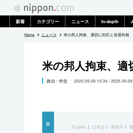
新着
カテゴリー
ニュース
In-depth
J
政治・外交
トップ
Home
ニュース
米の邦人拘束、適切に対応と岩屋外相
経済・ビジネス
アーカイブ
米の邦人拘束、適
国際
社会
政治・外交
2025.09.09 15:34 / 2025.09.0
文化
科学・技術
暮らし
English
日本語
简体字