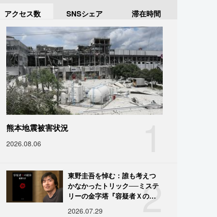
アクセス数
SNSシェア
滞在時間
1
熊本地震被害状況
2026.08.06
2
東野圭吾を悼む：誰も考えつ
かなかったトリック──ミステ
リーの金字塔『容疑者Ｘの献
身』の舞台裏
2026.07.29