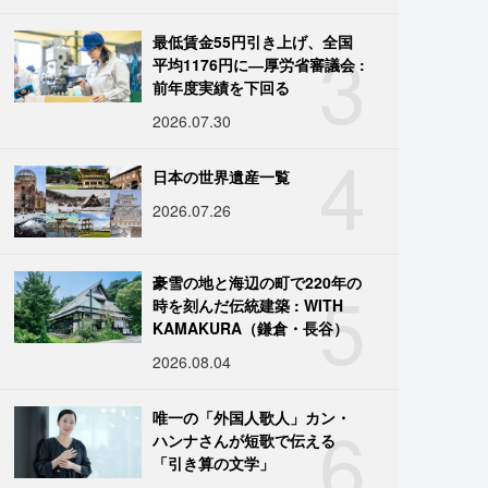
3
最低賃金55円引き上げ、全国
平均1176円に―厚労省審議会 :
前年度実績を下回る
2026.07.30
4
日本の世界遺産一覧
2026.07.26
5
豪雪の地と海辺の町で220年の
時を刻んだ伝統建築 : WITH
KAMAKURA（鎌倉・長谷）
2026.08.04
6
唯一の「外国人歌人」カン・
ハンナさんが短歌で伝える
「引き算の文学」