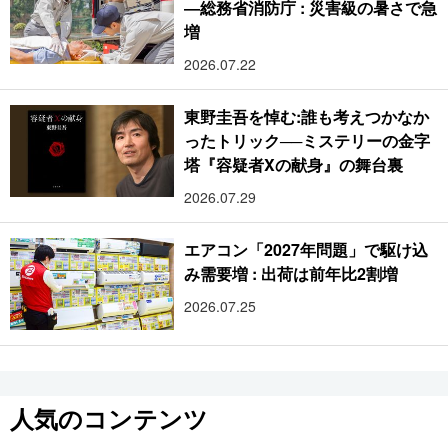
―総務省消防庁 : 災害級の暑さで急
増
2026.07.22
東野圭吾を悼む:誰も考えつかなか
ったトリック──ミステリーの金字
塔『容疑者Xの献身』の舞台裏
2026.07.29
エアコン「2027年問題」で駆け込
み需要増 : 出荷は前年比2割増
2026.07.25
人気のコンテンツ