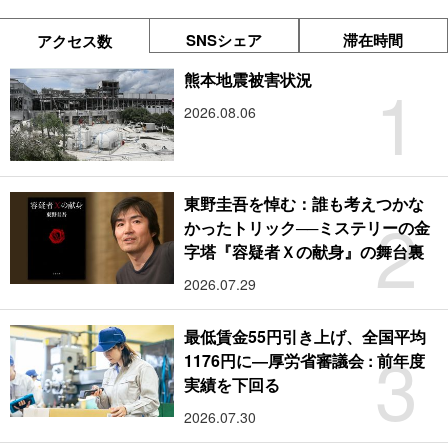
SNSシェア
滞在時間
アクセス数
1
熊本地震被害状況
2026.08.06
東野圭吾を悼む：誰も考えつかな
2
かったトリック──ミステリーの金
字塔『容疑者Ｘの献身』の舞台裏
2026.07.29
最低賃金55円引き上げ、全国平均
3
1176円に―厚労省審議会 : 前年度
実績を下回る
2026.07.30