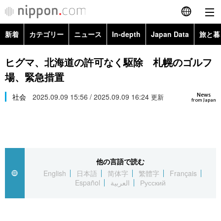
新着
カテゴリー
ニュース
In-depth
Japan Data
旅と暮
English
政治・外交
Topics
ヒグマ、北海道の許可なく駆除 札幌のゴルフ
简体字
場、緊急措置
経済・ビジネス
Images
繁體字
カテゴリー
News
社会
2025.09.09 15:56 / 2025.09.09 16:24
更新
from Japan
国際・海外
People
Français
政治・外交
ニュース
社会
東京
Español
経済・ビジネス
トップ
In-depth
文化
お知らせ
العربية
他の言語で読む
English
日本語
简体字
繁體字
Français
国際
アーカイブ
Japan Data
科学・技術
Español
العربية
Русский
Русский
社会
旅と暮らし
暮らし