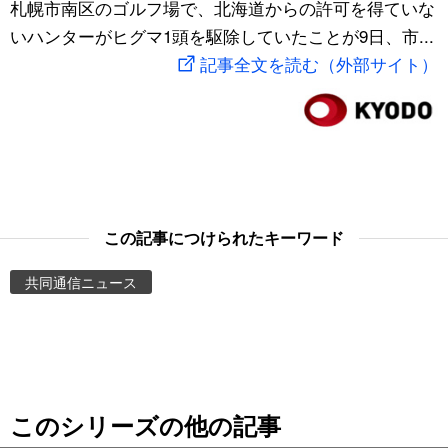
札幌市南区のゴルフ場で、北海道からの許可を得ていな
スポーツ・東京2020
文化
動画/Live
いハンターがヒグマ1頭を駆除していたことが9日、市...
記事全文を読む（外部サイト）
科学・技術
Books
暮らし
Cinema
スポーツ・東京2020
Topics
この記事につけられたキーワード
Images
共同通信ニュース
People
東京
このシリーズの他の記事
お知らせ