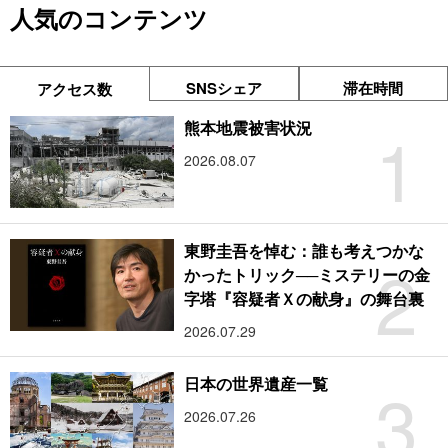
人気のコンテンツ
SNSシェア
滞在時間
アクセス数
1
熊本地震被害状況
2026.08.07
東野圭吾を悼む：誰も考えつかな
2
かったトリック──ミステリーの金
字塔『容疑者Ｘの献身』の舞台裏
2026.07.29
3
日本の世界遺産一覧
2026.07.26