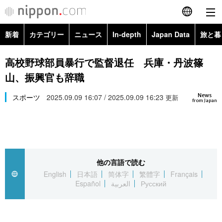
新着
カテゴリー
ニュース
In-depth
Japan Data
旅と暮
English
政治・外交
Topics
高校野球部員暴行で監督退任 兵庫・丹波篠
简体字
山、振興官も辞職
経済・ビジネス
Images
繁體字
カテゴリー
News
スポーツ
2025.09.09 16:07 / 2025.09.09 16:23
更新
from Japan
国際・海外
People
Français
政治・外交
ニュース
社会
東京
Español
経済・ビジネス
トップ
In-depth
文化
お知らせ
العربية
他の言語で読む
English
日本語
简体字
繁體字
Français
国際
アーカイブ
Japan Data
科学・技術
Español
العربية
Русский
Русский
社会
旅と暮らし
暮らし