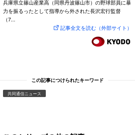
兵庫県立篠山産業高（同県丹波篠山市）の野球部員に暴
スポーツ・東京2020
文化
動画/Live
力を振るったとして指導から外された長沢宏行監督
（7...
科学・技術
Books
記事全文を読む（外部サイト）
暮らし
Cinema
スポーツ・東京2020
Topics
Images
この記事につけられたキーワード
共同通信ニュース
People
東京
お知らせ