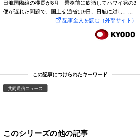
日航国際線の機長が8月、乗務前に飲酒してハワイ発の3
スポーツ・東京2020
文化
動画/Live
便が遅れた問題で、国土交通省は9日、日航に対し、...
記事全文を読む（外部サイト）
科学・技術
Books
暮らし
Cinema
スポーツ・東京2020
Topics
この記事につけられたキーワード
Images
共同通信ニュース
People
東京
このシリーズの他の記事
お知らせ