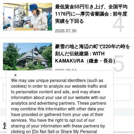
最低賃金55円引き上げ、全国平均
4
1176円に―厚労省審議会 : 前年度
実績を下回る
2026.07.30
豪雪の地と海辺の町で220年の時を
5
刻んだ伝統建築 : WITH
KAMAKURA（鎌倉・長谷）
2026.08.04
もっと見る
注目のキーワード