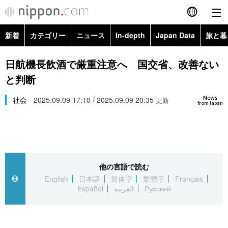
新着
カテゴリー
ニュース
In-depth
Japan Data
旅と暮
English
政治・外交
Topics
日航機長飲酒で厳重注意へ 国交省、改善ない
简体字
と判断
経済・ビジネス
Images
繁體字
カテゴリー
News
社会
2025.09.09 17:10 / 2025.09.09 20:35
更新
from Japan
国際・海外
People
Français
政治・外交
ニュース
社会
東京
Español
経済・ビジネス
トップ
In-depth
文化
お知らせ
العربية
他の言語で読む
English
日本語
简体字
繁體字
Français
国際
アーカイブ
Japan Data
科学・技術
Español
العربية
Русский
Русский
社会
旅と暮らし
暮らし