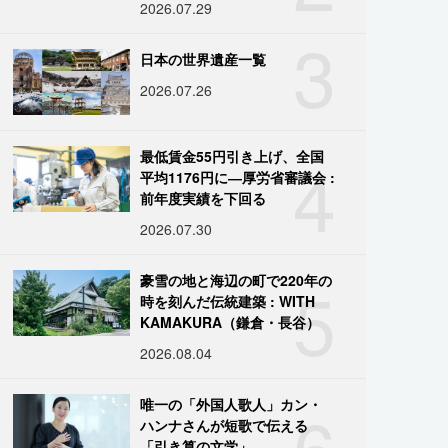
2026.07.29
3
日本の世界遺産一覧
2026.07.26
4
最低賃金55円引き上げ、全国
平均1176円に―厚労省審議会 :
前年度実績を下回る
2026.07.30
5
豪雪の地と海辺の町で220年の
時を刻んだ伝統建築 : WITH
KAMAKURA（鎌倉・長谷）
2026.08.04
6
唯一の「外国人歌人」カン・
ハンナさんが短歌で伝える
「引き算の文学」