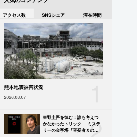
人気のコンテンツ
アクセス数
SNSシェア
滞在時間
1
熊本地震被害状況
2026.08.07
2
東野圭吾を悼む：誰も考えつ
かなかったトリック──ミステ
リーの金字塔『容疑者Ｘの献
身』の舞台裏