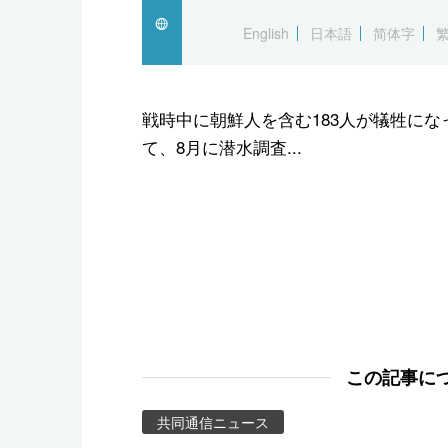
スポーツ・東京2020
English
日本語
简体字
戦時中に朝鮮人を含む183人が犠牲に
て、8月に潜水調査...
この記事に
共同通信ニュース