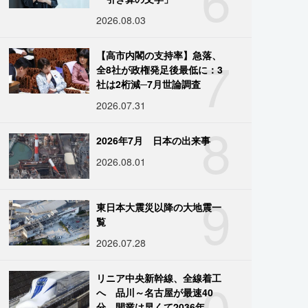
2026.08.03
7
【高市内閣の支持率】急落、
全8社が政権発足後最低に：3
社は2桁減─7月世論調査
2026.07.31
8
2026年7月 日本の出来事
2026.08.01
9
東日本大震災以降の大地震一
覧
2026.07.28
10
リニア中央新幹線、全線着工
へ 品川～名古屋が最速40
分、開業は早くて2036年