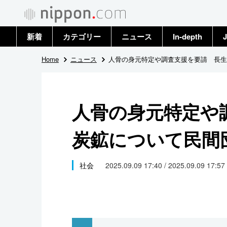
新着
カテゴリー
ニュース
In-depth
J
政治・外交
トップ
Home
ニュース
人骨の身元特定や調査支援を要請 長生
経済・ビジネス
アーカイブ
人骨の身元特定や
国際
炭鉱について民間
社会
文化
社会
2025.09.09 17:40 / 2025.09.09 17:57
科学・技術
暮らし