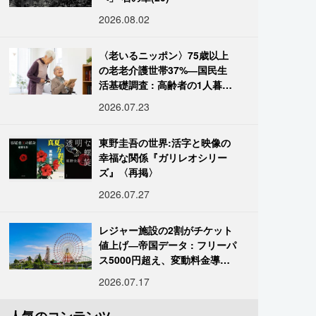
2026.08.02
〈老いるニッポン〉75歳以上
の老老介護世帯37%―国民生
活基礎調査 : 高齢者の1人暮ら
し933万人超
2026.07.23
東野圭吾の世界:活字と映像の
幸福な関係『ガリレオシリー
ズ』〈再掲〉
2026.07.27
レジャー施設の2割がチケット
値上げ―帝国データ : フリーパ
ス5000円超え、変動料金導入
進む
2026.07.17