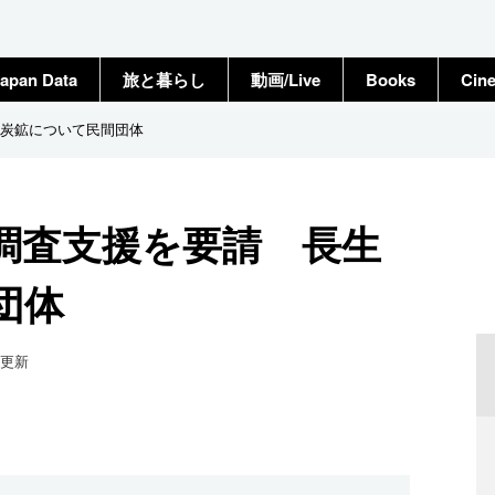
apan Data
旅と暮らし
動画/Live
Books
Cin
炭鉱について民間団体
調査支援を要請 長生
団体
更新