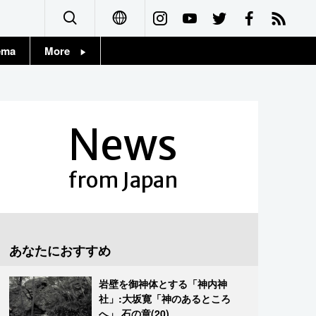
ema
More
English
Topics
简体字
Images
News
繁體字
People
Français
from Japan
東京
Español
お知らせ
العربية
あなたにおすすめ
Русский
岩壁を御神体とする「神内神
社」:大坂寛「神のあるところ
へ」 石の章(20)