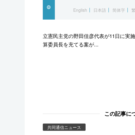
スポーツ・東京2020
English
日本語
简体字
立憲民主党の野田佳彦代表が11日に実
算委員長を充てる案が...
この記事に
共同通信ニュース