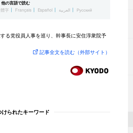
他の言語で読む
繁體字
Français
Español
العربية
Русский
施する党役員人事を巡り、幹事長に安住淳衆院予
記事全文を読む（外部サイト）
つけられたキーワード