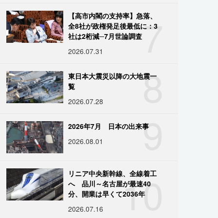
7
【高市内閣の支持率】急落、
全8社が政権発足後最低に：3
社は2桁減─7月世論調査
2026.07.31
8
東日本大震災以降の大地震一
覧
2026.07.28
9
2026年7月 日本の出来事
2026.08.01
10
リニア中央新幹線、全線着工
へ 品川～名古屋が最速40
分、開業は早くて2036年
2026.07.16