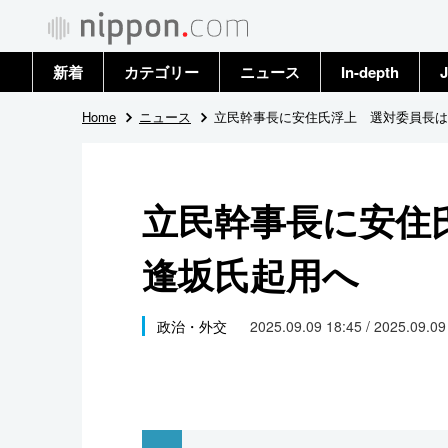
新着
カテゴリー
ニュース
In-depth
J
政治・外交
トップ
Home
ニュース
立民幹事長に安住氏浮上 選対委員長は
経済・ビジネス
アーカイブ
立民幹事長に安住
国際
逢坂氏起用へ
社会
文化
政治・外交
2025.09.09 18:45 / 2025.09.0
科学・技術
暮らし