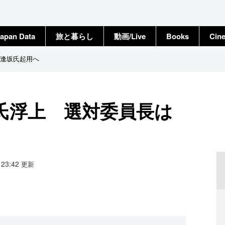
apan Data
旅と暮らし
動画/Live
Books
Cin
逢坂氏起用へ
氏浮上 選対委員長は
9 23:42
更新