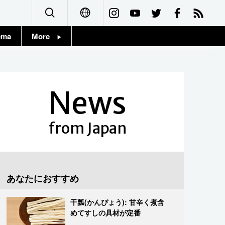
ema
More
English
Topics
简体字
Images
News
繁體字
People
Français
from Japan
東京
Español
お知らせ
العربية
あなたにおすすめ
Русский
干瓢(かんぴょう): 甘辛く煮含
めてすしの具材が定番