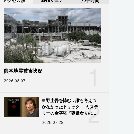
アクセス数
SNSシェア
滞在時間
1
熊本地震被害状況
2026.08.07
2
東野圭吾を悼む：誰も考えつ
かなかったトリック──ミステ
リーの金字塔『容疑者Ｘの献
身』の舞台裏
2026.07.29