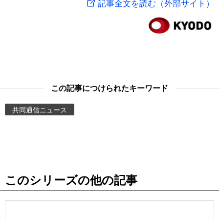
記事全文を読む（外部サイト）
スポーツ・東京2020
文化
動画/Live
科学・技術
Books
暮らし
Cinema
この記事につけられたキーワード
スポーツ・東京2020
Topics
共同通信ニュース
Images
People
このシリーズの他の記事
東京
お知らせ