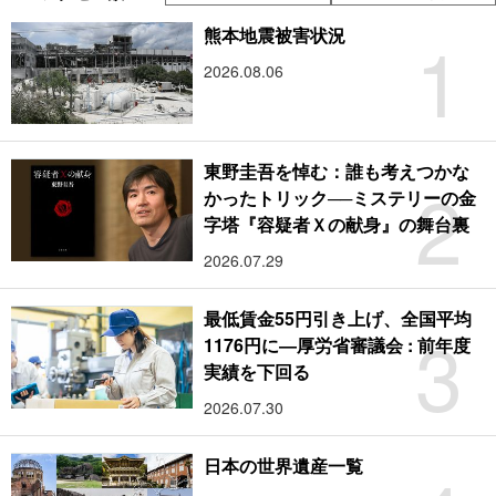
1
熊本地震被害状況
2026.08.06
東野圭吾を悼む：誰も考えつかな
2
かったトリック──ミステリーの金
字塔『容疑者Ｘの献身』の舞台裏
2026.07.29
最低賃金55円引き上げ、全国平均
3
1176円に―厚労省審議会 : 前年度
実績を下回る
2026.07.30
日本の世界遺産一覧