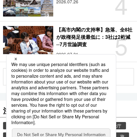
4
2026.07.26
【高市内閣の支持率】急落、全8社
5
が政権発足後最低に：3社は2桁減
─7月世論調査
2026.07.31
もっと見る
注目のキーワード
共同通信ニュース
気象・災害
災害
気象庁
地震
津波
熊本
熊本地震
観光
旅