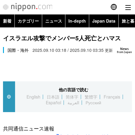
新着
カテゴリー
ニュース
In-depth
Japan Data
旅と暮
English
政治・外交
Topics
イスラエル攻撃でメンバー5人死亡とハマス
简体字
News
経済・ビジネス
国際・海外
2025.09.10 03:18 / 2025.09.10 03:35
Images
更新
繁體字
from Japan
カテゴリー
国際・海外
People
Français
政治・外交
ニュース
社会
東京
Español
他の言語で読む
経済・ビジネス
トップ
In-depth
文化
お知らせ
English
日本語
简体字
繁體字
Français
العربية
Español
العربية
Русский
国際
アーカイブ
Japan Data
科学・技術
Русский
社会
旅と暮らし
暮らし
共同通信ニュース速報