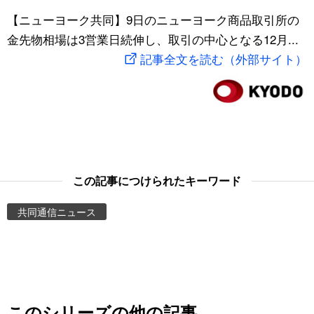
スポーツ・東京2020
【ニューヨーク共同】9日のニューヨーク商品取引所の
文化
動画/Live
金先物相場は3営業日続伸し、取引の中心となる12月...
記事全文を読む（外部サイト）
科学・技術
Books
暮らし
Cinema
スポーツ・東京2020
Topics
Images
この記事につけられたキーワード
共同通信ニュース
People
東京
お知らせ
このシリーズの他の記事