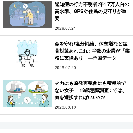
認知症の行方不明者:年1.7万人台の
高水準、GPSや住民の見守りが重
要
2026.07.21
命を守れ!塩分補給、休憩増など猛
暑対策あれこれ : 半数の企業が「業
務に支障あり」―帝国データ
2026.07.20
火力にも原発再稼働にも積極的で
ない女子 ―18歳意識調査 : では、
何を選択すればいいの?
2026.08.10