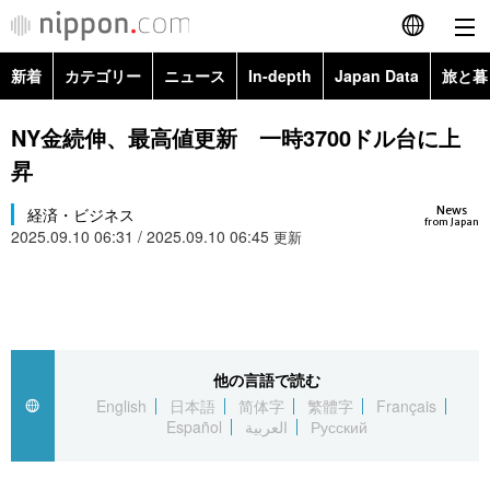
新着
カテゴリー
ニュース
In-depth
Japan Data
旅と暮
English
政治・外交
Topics
NY金続伸、最高値更新 一時3700ドル台に上
简体字
昇
経済・ビジネス
Images
繁體字
カテゴリー
News
経済・ビジネス
from Japan
2025.09.10 06:31 / 2025.09.10 06:45
国際・海外
更新
People
Français
政治・外交
ニュース
社会
東京
Español
経済・ビジネス
トップ
In-depth
文化
お知らせ
العربية
他の言語で読む
国際
アーカイブ
Japan Data
科学・技術
English
日本語
简体字
繁體字
Français
Русский
Español
العربية
Русский
社会
旅と暮らし
暮らし