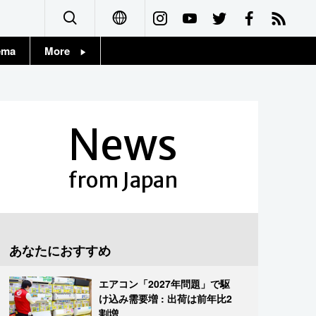
ema
More
English
Topics
简体字
Images
News
繁體字
People
Français
from Japan
東京
Español
お知らせ
العربية
あなたにおすすめ
Русский
エアコン「2027年問題」で駆
け込み需要増 : 出荷は前年比2
割増