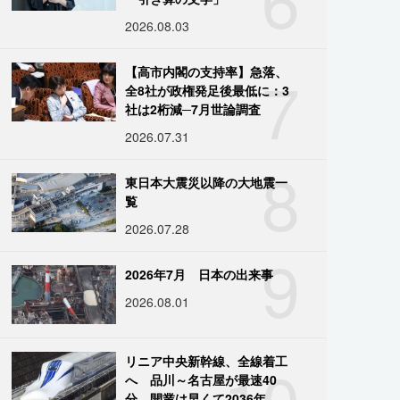
2026.08.03
7
【高市内閣の支持率】急落、
全8社が政権発足後最低に：3
社は2桁減─7月世論調査
2026.07.31
8
東日本大震災以降の大地震一
覧
2026.07.28
9
2026年7月 日本の出来事
2026.08.01
10
リニア中央新幹線、全線着工
へ 品川～名古屋が最速40
分、開業は早くて2036年