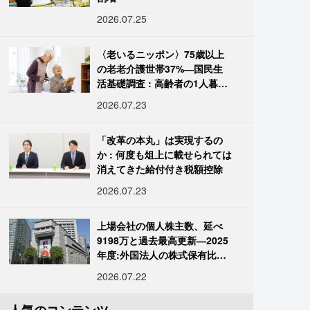
2026.07.25
〈老いるニッポン〉75歳以上
の老老介護世帯37%―国民生
活基礎調査 : 高齢者の1人暮ら
し933万人超
2026.07.23
「改革の本丸」は実現するの
か : 何度も俎上に載せられては
消えてきた給付付き税額控除
2026.07.23
上場会社の個人株主数、延べ
9198万と過去最高更新―2025
年度:外国法人の株式保有比率
は34.7%に
2026.07.22