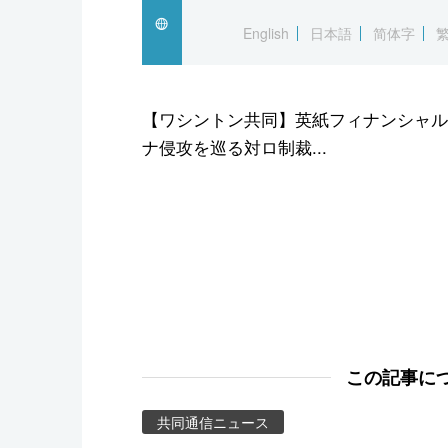
スポーツ・東京2020
English
日本語
简体字
【ワシントン共同】英紙フィナンシャル
ナ侵攻を巡る対ロ制裁...
この記事に
共同通信ニュース