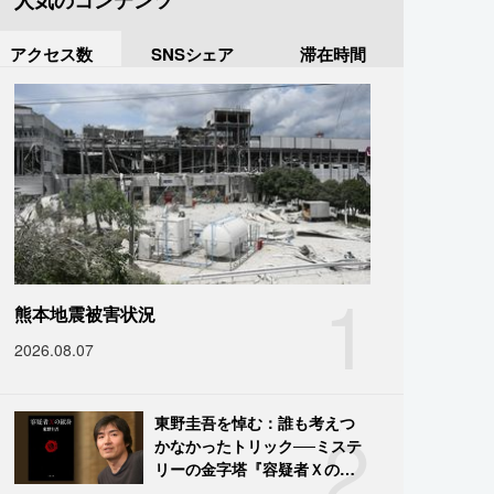
人気のコンテンツ
アクセス数
SNSシェア
滞在時間
1
熊本地震被害状況
2026.08.07
2
東野圭吾を悼む：誰も考えつ
かなかったトリック──ミステ
リーの金字塔『容疑者Ｘの献
身』の舞台裏