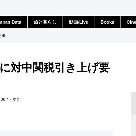
apan Data
旅と暮らし
動画/Live
Books
Cin
要求
Uに対中関税引き上げ要
0 08:17
更新