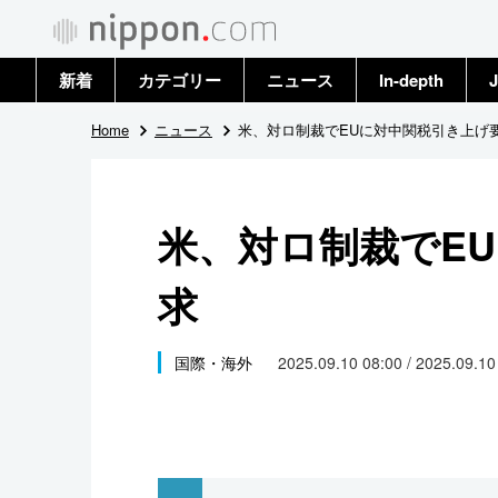
新着
カテゴリー
ニュース
In-depth
J
政治・外交
トップ
Home
ニュース
米、対ロ制裁でEUに対中関税引き上げ
経済・ビジネス
アーカイブ
米、対ロ制裁でE
国際
求
社会
文化
国際・海外
2025.09.10 08:00 / 2025.09.1
科学・技術
暮らし