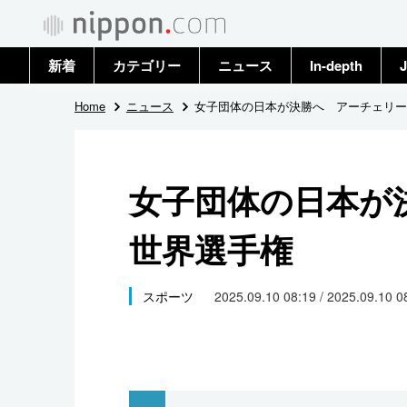
新着
カテゴリー
ニュース
In-depth
J
政治・外交
トップ
Home
ニュース
女子団体の日本が決勝へ アーチェリー
経済・ビジネス
アーカイブ
女子団体の日本が
国際
世界選手権
社会
文化
スポーツ
2025.09.10 08:19 / 2025.09.10 
科学・技術
暮らし