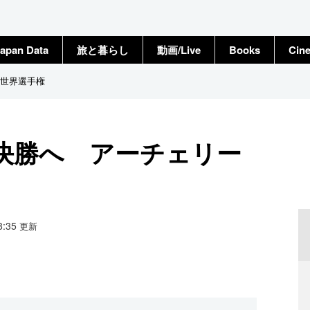
apan Data
旅と暮らし
動画/Live
Books
Cin
世界選手権
決勝へ アーチェリー
08:35
更新