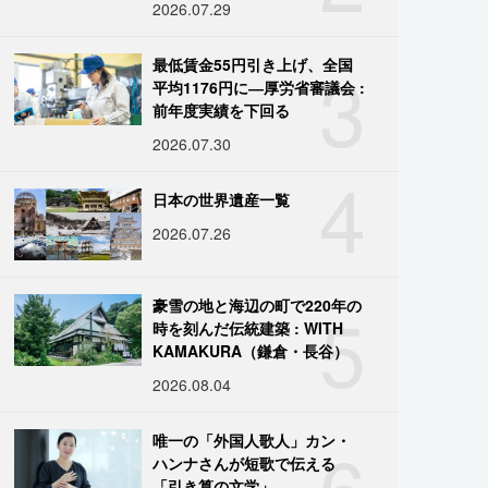
2026.07.29
3
最低賃金55円引き上げ、全国
平均1176円に―厚労省審議会 :
前年度実績を下回る
2026.07.30
4
日本の世界遺産一覧
2026.07.26
5
豪雪の地と海辺の町で220年の
時を刻んだ伝統建築 : WITH
KAMAKURA（鎌倉・長谷）
2026.08.04
6
唯一の「外国人歌人」カン・
ハンナさんが短歌で伝える
「引き算の文学」