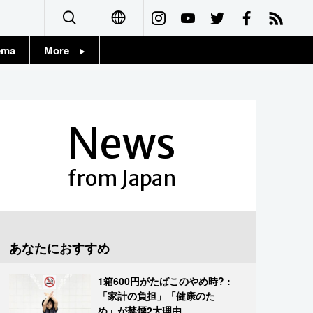
ema
More
English
Topics
简体字
Images
News
繁體字
People
Français
from Japan
東京
Español
お知らせ
العربية
あなたにおすすめ
Русский
1箱600円がたばこのやめ時? :
「家計の負担」「健康のた
め」が禁煙2大理由