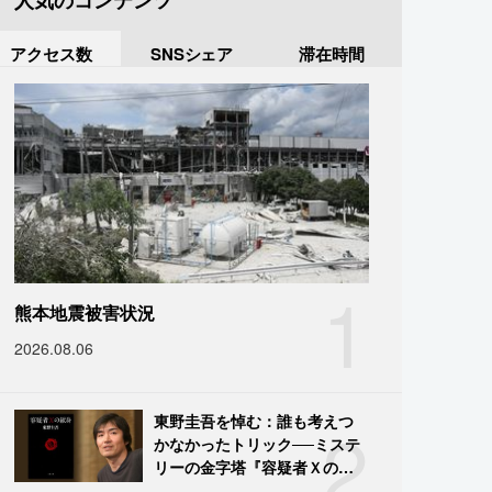
人気のコンテンツ
アクセス数
SNSシェア
滞在時間
1
熊本地震被害状況
2026.08.06
2
東野圭吾を悼む：誰も考えつ
かなかったトリック──ミステ
リーの金字塔『容疑者Ｘの献
身』の舞台裏