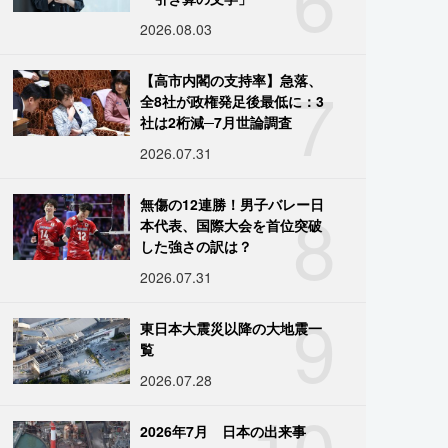
2026.08.03
7
【高市内閣の支持率】急落、
全8社が政権発足後最低に：3
社は2桁減─7月世論調査
2026.07.31
8
無傷の12連勝！男子バレー日
本代表、国際大会を首位突破
した強さの訳は？
2026.07.31
9
東日本大震災以降の大地震一
覧
2026.07.28
10
2026年7月 日本の出来事