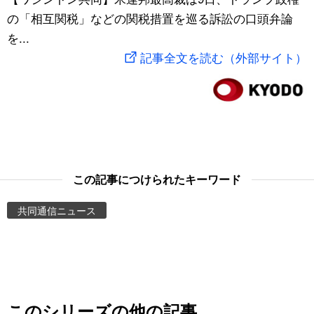
の「相互関税」などの関税措置を巡る訴訟の口頭弁論
スポーツ・東京2020
文化
動画/Live
を...
記事全文を読む（外部サイト）
科学・技術
Books
暮らし
Cinema
スポーツ・東京2020
Topics
この記事につけられたキーワード
Images
共同通信ニュース
People
東京
お知らせ
このシリーズの他の記事