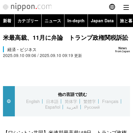
新着
カテゴリー
ニュース
In-depth
Japan Data
旅と暮
English
政治・外交
Topics
米最高裁、11月に弁論 トランプ政権関税訴訟
简体字
News
経済・ビジネス
経済・ビジネス
Images
繁體字
from Japan
2025.09.10 09:06 / 2025.09.10 09:19
更新
カテゴリー
国際・海外
People
Français
政治・外交
ニュース
社会
東京
Español
経済・ビジネス
トップ
In-depth
他の言語で読む
文化
お知らせ
العربية
English
日本語
简体字
繁體字
Français
Español
العربية
Русский
国際
アーカイブ
Japan Data
科学・技術
Русский
社会
旅と暮らし
暮らし
【ワシントン共同】米連邦最高裁は9日、トランプ政権