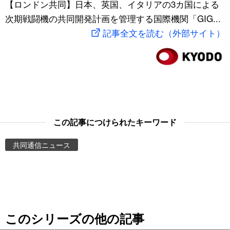
【ロンドン共同】日本、英国、イタリアの3カ国による
スポーツ・東京2020
文化
動画/Live
次期戦闘機の共同開発計画を管理する国際機関「GIG...
記事全文を読む（外部サイト）
科学・技術
Books
暮らし
Cinema
スポーツ・東京2020
Topics
この記事につけられたキーワード
Images
共同通信ニュース
People
東京
このシリーズの他の記事
お知らせ