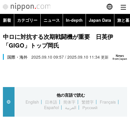
新着
カテゴリー
ニュース
In-depth
Japan Data
旅と暮
English
政治・外交
Topics
中ロに対抗する次期戦闘機が重要 日英伊
简体字
「GIGO」トップ岡氏
経済・ビジネス
Images
繁體字
カテゴリー
News
国際・海外
2025.09.10 09:57 / 2025.09.10 11:34
更新
from Japan
国際・海外
People
Français
政治・外交
ニュース
社会
東京
Español
経済・ビジネス
トップ
In-depth
文化
お知らせ
العربية
他の言語で読む
English
日本語
简体字
繁體字
Français
国際
アーカイブ
Japan Data
科学・技術
Español
العربية
Русский
Русский
社会
旅と暮らし
暮らし