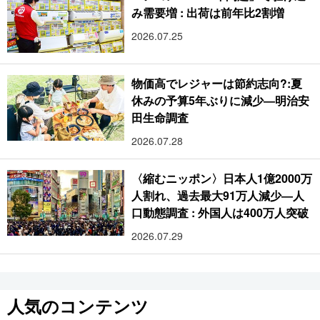
み需要増 : 出荷は前年比2割増
2026.07.25
物価高でレジャーは節約志向?:夏
休みの予算5年ぶりに減少―明治安
田生命調査
2026.07.28
〈縮むニッポン〉日本人1億2000万
人割れ、過去最大91万人減少―人
口動態調査 : 外国人は400万人突破
2026.07.29
人気のコンテンツ