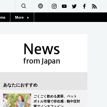
ema
More
English
Topics
简体字
Images
News
繁體字
People
Français
from Japan
東京
Español
お知らせ
العربية
あなたにおすすめ
Русский
ごくごく飲める麦茶、ペット
ボトル市場で存在感 : 熱中症対
策でノンカフェイン