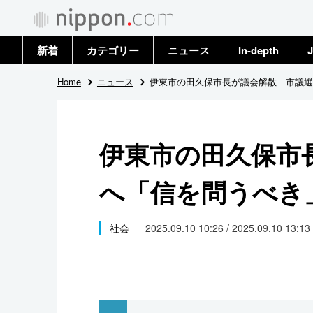
新着
カテゴリー
ニュース
In-depth
J
政治・外交
トップ
Home
ニュース
伊東市の田久保市長が議会解散 市議選
経済・ビジネス
アーカイブ
伊東市の田久保市
国際
へ「信を問うべき
社会
文化
社会
2025.09.10 10:26 / 2025.09.10 13:13
科学・技術
暮らし