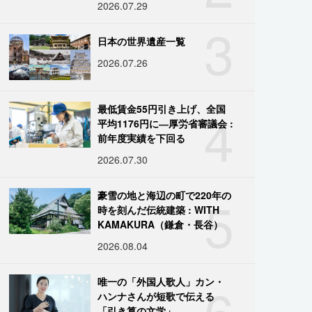
2026.07.29
3
日本の世界遺産一覧
2026.07.26
4
最低賃金55円引き上げ、全国
平均1176円に―厚労省審議会 :
前年度実績を下回る
2026.07.30
5
豪雪の地と海辺の町で220年の
時を刻んだ伝統建築 : WITH
KAMAKURA（鎌倉・長谷）
2026.08.04
6
唯一の「外国人歌人」カン・
ハンナさんが短歌で伝える
「引き算の文学」