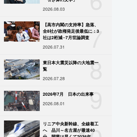
2026.08.03
7
【高市内閣の支持率】急落、
全8社が政権発足後最低に：3
社は2桁減─7月世論調査
2026.07.31
8
東日本大震災以降の大地震一
覧
2026.07.28
9
2026年7月 日本の出来事
2026.08.01
10
リニア中央新幹線、全線着工
へ 品川～名古屋が最速40
分、開業は早くて2036年