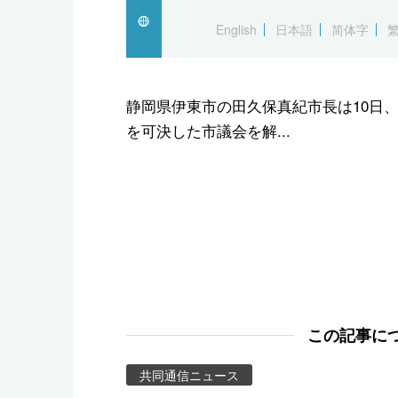
スポーツ・東京2020
English
日本語
简体字
静岡県伊東市の田久保真紀市長は10日
を可決した市議会を解...
この記事に
共同通信ニュース