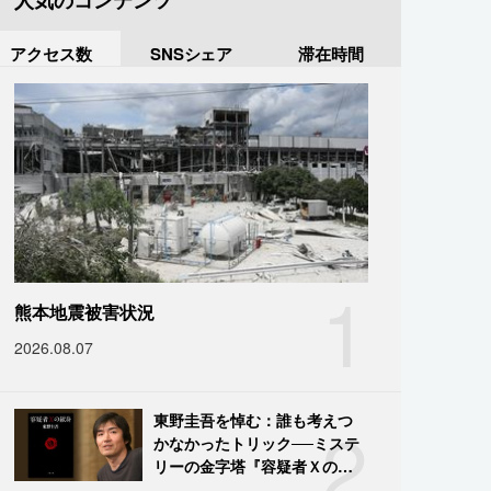
人気のコンテンツ
アクセス数
SNSシェア
滞在時間
1
熊本地震被害状況
2026.08.07
2
東野圭吾を悼む：誰も考えつ
かなかったトリック──ミステ
リーの金字塔『容疑者Ｘの献
身』の舞台裏