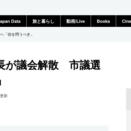
apan Data
旅と暮らし
動画/Live
Books
Cin
へ「信を問うべき」
長が議会解散 市議選
」
更新