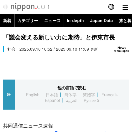
新着
カテゴリー
ニュース
In-depth
Japan Data
旅と暮
English
政治・外交
Topics
「議会変える新しい力に期待」と伊東市長
简体字
News
経済・ビジネス
社会
2025.09.10 10:52 / 2025.09.10 11:09
Images
更新
繁體字
from Japan
カテゴリー
国際・海外
People
Français
政治・外交
ニュース
社会
東京
Español
他の言語で読む
経済・ビジネス
トップ
In-depth
文化
お知らせ
English
日本語
简体字
繁體字
Français
العربية
Español
العربية
Русский
国際
アーカイブ
Japan Data
科学・技術
Русский
社会
旅と暮らし
暮らし
共同通信ニュース速報