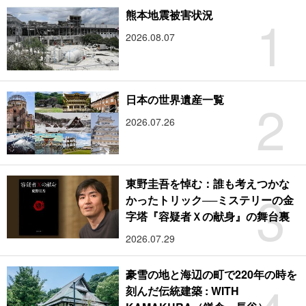
1
熊本地震被害状況
2026.08.07
2
日本の世界遺産一覧
2026.07.26
東野圭吾を悼む：誰も考えつかな
3
かったトリック──ミステリーの金
字塔『容疑者Ｘの献身』の舞台裏
2026.07.29
豪雪の地と海辺の町で220年の時を
刻んだ伝統建築 : WITH