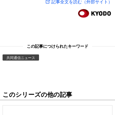
記事全文を読む（外部サイト）
スポーツ・東京2020
文化
動画/Live
科学・技術
Books
暮らし
Cinema
この記事につけられたキーワード
スポーツ・東京2020
Topics
共同通信ニュース
Images
People
このシリーズの他の記事
東京
お知らせ