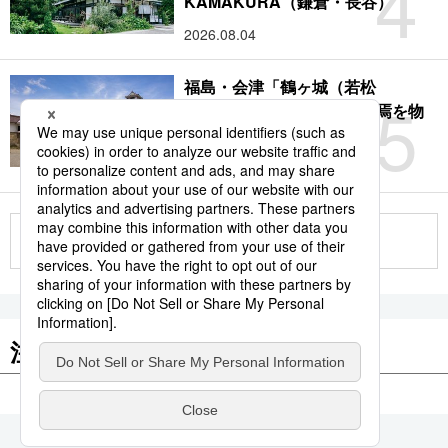
4
KAMAKURA（鎌倉・長谷）
2026.08.04
福島・会津「鶴ヶ城（若松
5
城）」：サムライの時代終焉を物
語る赤瓦の名城
2026.08.09
もっと見る
注目のキーワード