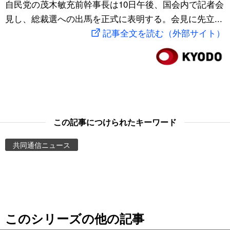
自民党の茂木敏充前幹事長は10日午後、国会内で記者会
スポーツ・東京2020
文化
動画/Live
見し、総裁選への出馬を正式に表明する。会見に先立...
記事全文を読む（外部サイト）
科学・技術
Books
暮らし
Cinema
スポーツ・東京2020
Topics
この記事につけられたキーワード
Images
共同通信ニュース
People
東京
このシリーズの他の記事
お知らせ