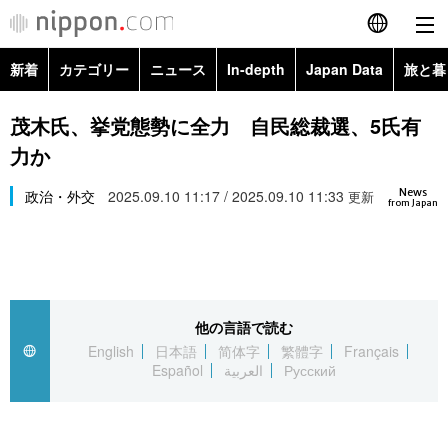
新着
カテゴリー
ニュース
In-depth
Japan Data
旅と暮
English
政治・外交
Topics
茂木氏、挙党態勢に全力 自民総裁選、5氏有
简体字
力か
経済・ビジネス
Images
繁體字
カテゴリー
News
政治・外交
2025.09.10 11:17 / 2025.09.10 11:33
更新
from Japan
国際・海外
People
Français
政治・外交
ニュース
社会
東京
Español
経済・ビジネス
トップ
In-depth
文化
お知らせ
العربية
他の言語で読む
English
日本語
简体字
繁體字
Français
国際
アーカイブ
Japan Data
科学・技術
Español
العربية
Русский
Русский
社会
旅と暮らし
暮らし