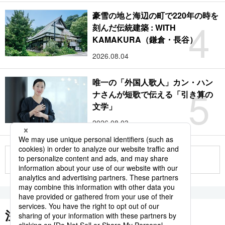
豪雪の地と海辺の町で220年の時を
4
刻んだ伝統建築 : WITH
KAMAKURA（鎌倉・長谷）
2026.08.04
唯一の「外国人歌人」カン・ハン
5
ナさんが短歌で伝える「引き算の
文学」
2026.08.03
もっと見る
注目のキーワード