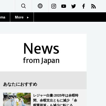
ema
More
English
Topics
简体字
Images
News
繁體字
People
Français
from Japan
東京
Español
お知らせ
العربية
あなたにおすすめ
Русский
レジャー白書:2025年は余暇時
間、余暇支出ともに減少 「余
暇重視派」も減少に転じる