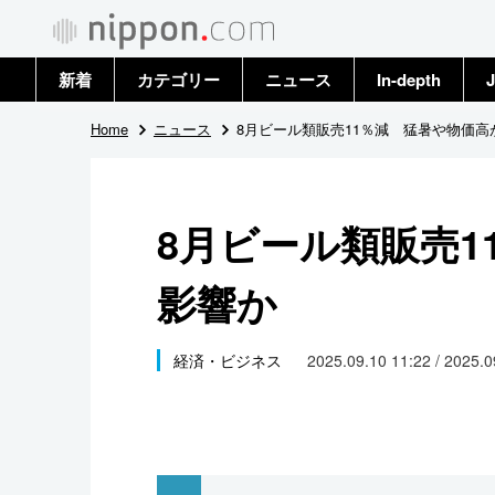
新着
カテゴリー
ニュース
In-depth
J
政治・外交
トップ
Home
ニュース
8月ビール類販売11％減 猛暑や物価高
経済・ビジネス
アーカイブ
8月ビール類販売1
国際
影響か
社会
文化
経済・ビジネス
2025.09.10 11:22 / 2025.
科学・技術
暮らし