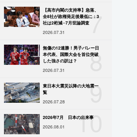
7
【高市内閣の支持率】急落、
全8社が政権発足後最低に：3
社は2桁減─7月世論調査
2026.07.31
8
無傷の12連勝！男子バレー日
本代表、国際大会を首位突破
した強さの訳は？
2026.07.31
9
東日本大震災以降の大地震一
覧
2026.07.28
10
2026年7月 日本の出来事
2026.08.01