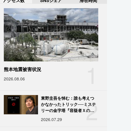
アクセス数
SNSシェア
滞在時間
1
熊本地震被害状況
2026.08.06
2
東野圭吾を悼む：誰も考えつ
かなかったトリック──ミステ
リーの金字塔『容疑者Ｘの献
身』の舞台裏
2026.07.29