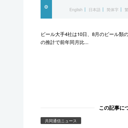
スポーツ・東京2020
English
日本語
简体字
ビール大手4社は10日、8月のビール
の推計で前年同月比...
この記事に
共同通信ニュース