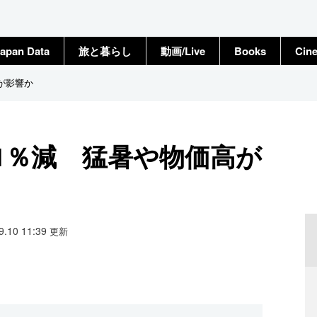
apan Data
旅と暮らし
動画/Live
Books
Cin
が影響か
1％減 猛暑や物価高が
09.10 11:39
更新